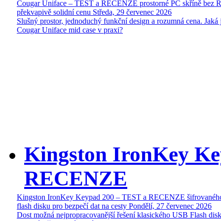
Cougar Uniface – TEST a RECENZE prostorné PC skříně bez 
překvapivě solidní cenu
Středa, 29 červenec 2026
Slušný prostor, jednoduchý funkční design a rozumná cena. Jaká 
Cougar Uniface mid case v praxi?
Kingston IronKey Ke
RECENZE
Kingston IronKey Keypad 200 – TEST a RECENZE šifrované
flash disku pro bezpečí dat na cesty
Pondělí, 27 červenec 2026
Dost možná nejpropracovanější řešení klasického USB Flash disk