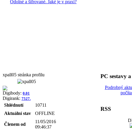
Odolné a šifrované. Jaké je v praxi?
xpall05 stránka profilu
PC sestavy 
Podrobný aktu
počít
Digibody:
0.01
Digirank:
7527.
Shlédnutí
10711
RSS
Aktuální stav
OFFLINE
D
11/05/2016
Členem od
09:46:37