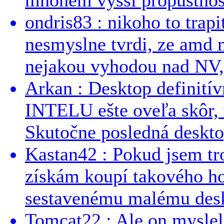
ondris83 : nikoho to trapi
nesmyslne tvrdi, ze amd m
nejakou vyhodou nad NV, 
Arkan : Desktop definit
INTELU ešte oveľa skôr,
Skutočne posledná desktop
Kastan42 : Pokud jsem tro
získám koupí takového h
sestavenému malému deskt
Tomcat22 : Ale on myslel 