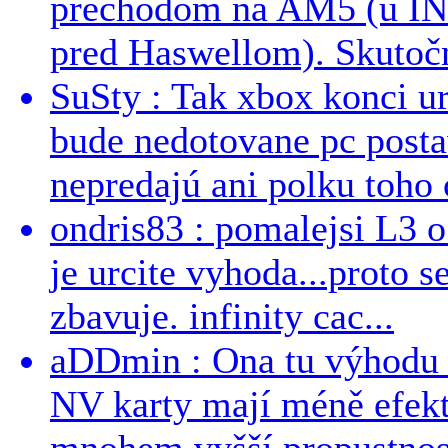
prechodom na AM5 (u INT
pred Haswellom). Skutočn
SuSty : Tak xbox konci ur
bude nedotovane pc post
nepredajú ani polku toho c
ondris83 : pomalejsi L3 o
je urcite vyhoda...proto 
zbavuje. infinity cac...
aDDmin : Ona tu výhodu a
NV karty mají méně efekt
mnohem vyšší propustnost