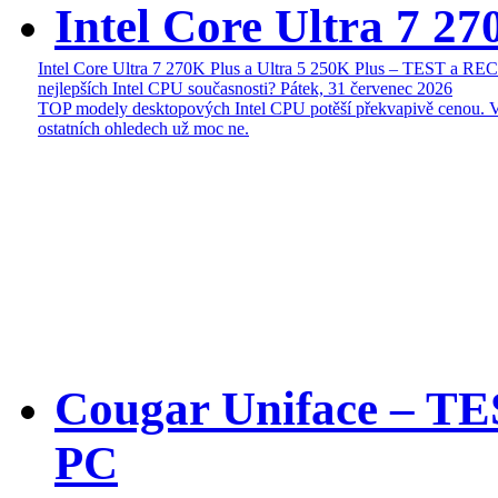
Intel Core Ultra 7 27
Intel Core Ultra 7 270K Plus a Ultra 5 250K Plus – TEST a R
nejlepších Intel CPU současnosti?
Pátek, 31 červenec 2026
TOP modely desktopových Intel CPU potěší překvapivě cenou. 
ostatních ohledech už moc ne.
Cougar Uniface – T
PC