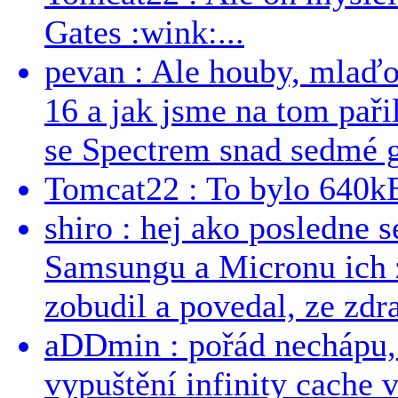
Gates :wink:...
pevan : Ale houby, mlaď
16 a jak jsme na tom pařil
se Spectrem snad sedmé g
Tomcat22 : To bylo 640kB
shiro : hej ako posledne 
Samsungu a Micronu ich 
zobudil a povedal, ze zdra
aDDmin : pořád nechápu, 
vypuštění infinity cache v