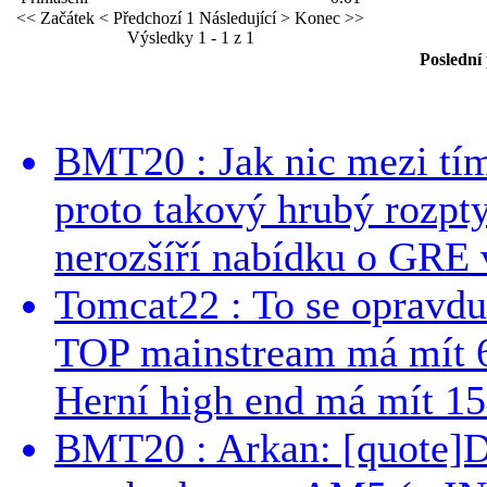
<< Začátek
< Předchozí
1
Následující >
Konec >>
Výsledky 1 - 1 z 1
Poslední
BMT20 : Jak nic mezi tí
proto takový hrubý rozpt
nerozšíří nabídku o GRE v
Tomcat22 : To se opravdu
TOP mainstream má mít 
Herní high end má mít 15
BMT20 : Arkan: [quote]De