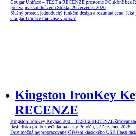
Cougar Uniface – TEST a RECENZE prostorné PC skříně bez 
překvapivě solidní cenu
Středa, 29 červenec 2026
Slušný prostor, jednoduchý funkční design a rozumná cena. Jaká 
Cougar Uniface mid case v praxi?
Kingston IronKey Ke
RECENZE
Kingston IronKey Keypad 200 – TEST a RECENZE šifrované
flash disku pro bezpečí dat na cesty
Pondělí, 27 červenec 2026
Dost možná nejpropracovanější řešení klasického USB Flash disk