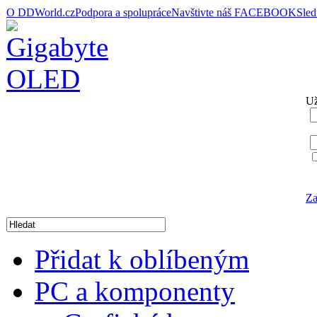
O DDWorld.cz
Podpora a spolupráce
Navštivte náš FACEBOOK
Sle
Už
Za
Přidat k oblíbeným
PC a komponenty