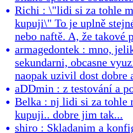
Richi : \"lidi si za tohle
kupuji\" To je uplně stejn
nebo naftě. A, že takové p
armagedontek : mno, jeli
sekundarni, obcasne vyuzi
naopak uzivil dost dobre a
aDDmin : z testování a pou
Belka : nj lidi si za tohl
kupuji.. dobre jim tak...
shiro : Skladanim a konfi