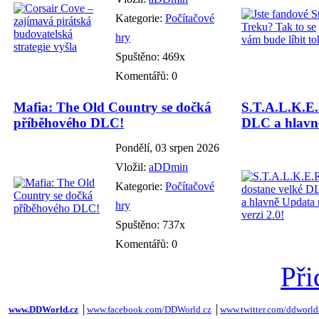
Kategorie:
Počítačové
hry
Spuštěno: 469x
Komentářů: 0
Mafia: The Old Country se dočká
S.T.A.L.K.E.
příběhového DLC!
DLC a hlavně
Pondělí, 03 srpen 2026
Vložil:
aDDmin
Kategorie:
Počítačové
hry
Spuštěno: 737x
Komentářů: 0
Při
www.DDWorld.cz
│
www.facebook.com/DDWorld.cz
│
www.twitter.com/ddworld