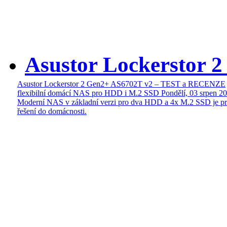
Asustor Lockerstor 
Asustor Lockerstor 2 Gen2+ AS6702T v2 – TEST a RECENZE
flexibilní domácí NAS pro HDD i M.2 SSD
Pondělí, 03 srpen 2
Moderní NAS v základní verzi pro dva HDD a 4x M.2 SSD je pr
řešení do domácnosti.