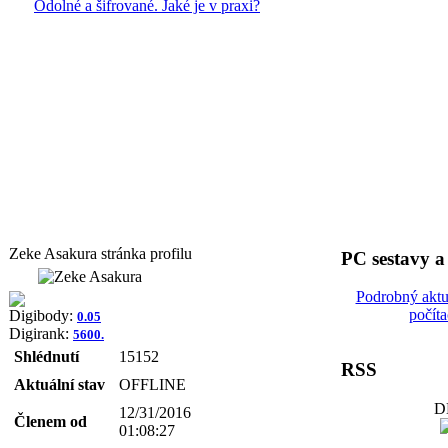
Odolné a šifrované. Jaké je v praxi?
Zeke Asakura stránka profilu
PC sestavy 
Podrobný aktu
počít
Digibody:
0.05
Digirank:
5600.
Shlédnutí
15152
RSS
Aktuální stav
OFFLINE
D
12/31/2016
Členem od
01:08:27