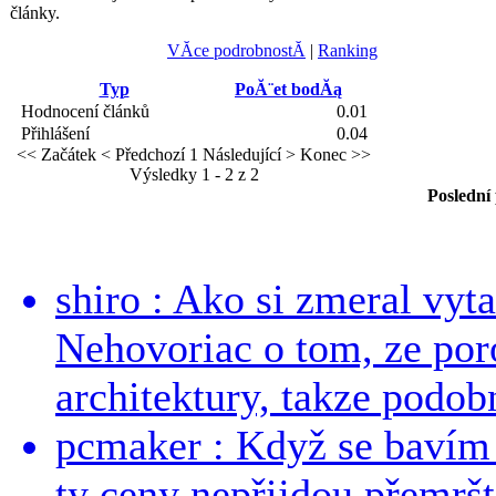
články.
VĂ­ce podrobnostĂ­
|
Ranking
Typ
PoĂ¨et bodĂą
Hodnocení článků
0.01
Přihlášení
0.04
<< Začátek
< Předchozí
1
Následující >
Konec >>
Výsledky 1 - 2 z 2
Poslední
shiro : Ako si zmeral vyt
Nehovoriac o tom, ze por
architektury, takze podob
pcmaker : Když se bavím
ty ceny nepřijdou přemršt