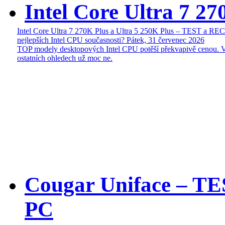
Intel Core Ultra 7 27
Intel Core Ultra 7 270K Plus a Ultra 5 250K Plus – TEST a R
nejlepších Intel CPU současnosti?
Pátek, 31 červenec 2026
TOP modely desktopových Intel CPU potěší překvapivě cenou. 
ostatních ohledech už moc ne.
Cougar Uniface – T
PC