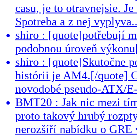
casu, je to otravnejsie. Je
Spotreba a z nej vyplyva..
shiro : [quote]potřebují 
podobnou úroveň výkonu[/
shiro : [quote]Skutočne 
histórii je AM4.[/quote]
novodobé pseudo-ATX/E-
BMT20 : Jak nic mezi tí
proto takový hrubý rozpt
nerozšíří nabídku o GRE v