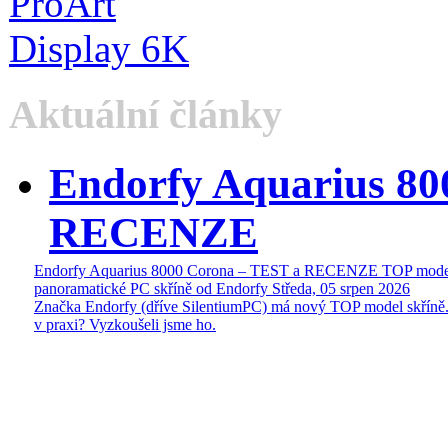
Aktuální články
Endorfy Aquarius 80
RECENZE
Endorfy Aquarius 8000 Corona – TEST a RECENZE TOP mode
panoramatické PC skříně od Endorfy
Středa, 05 srpen 2026
Značka Endorfy (dříve SilentiumPC) má nový TOP model skříně.
v praxi? Vyzkoušeli jsme ho.