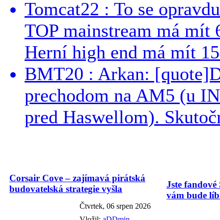
Tomcat22 : To se opravdu
TOP mainstream má mít 
Herní high end má mít 15
BMT20 : Arkan: [quote]De
prechodom na AM5 (u INT
pred Haswellom). Skutočn
Corsair Cove – zajímavá pirátská
Jste fandové 
budovatelská strategie vyšla
vám bude líbi
Čtvrtek, 06 srpen 2026
Vložil:
aDDmin