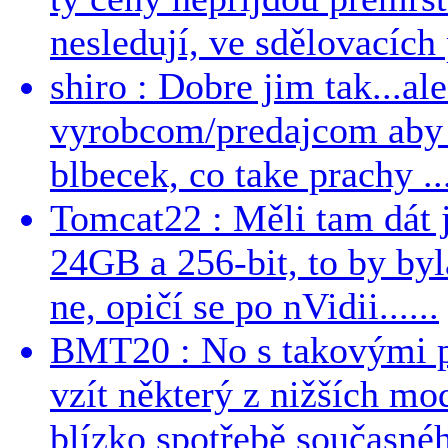
nesledují, ve sdělovacích 
shiro : Dobre jim tak...al
vyrobcom/predajcom aby z
blbecek, co take prachy ..
Tomcat22 : Měli tam dát 
24GB a 256-bit, to by byla
ne, opičí se po nVidii......
BMT20 : No s takovými p
vzít některý z nižších mo
blízko spotřebě současnéh