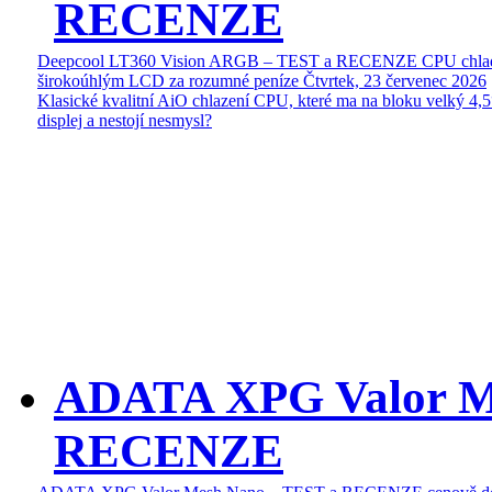
RECENZE
Deepcool LT360 Vision ARGB – TEST a RECENZE CPU chlad
širokoúhlým LCD za rozumné peníze
Čtvrtek, 23 červenec 2026
Klasické kvalitní AiO chlazení CPU, které ma na bloku velký 4
displej a nestojí nesmysl?
ADATA XPG Valor M
RECENZE