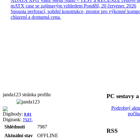
ADATA XPG Valor Mesh Nano – TEST a RECENZE cenově do
mATX case se zajímavým vzhledem
Pondělí, 20 červenec 2026
Spousta perforací, solidní konstrukce, prostor pro výkonné kompo
chlazení a dostupná cena.
janda123 stránka profilu
PC sestavy 
Podrobný aktu
počít
Digibody:
0.01
Digirank:
7527.
Shlédnutí
7987
RSS
Aktuální stav
OFFLINE