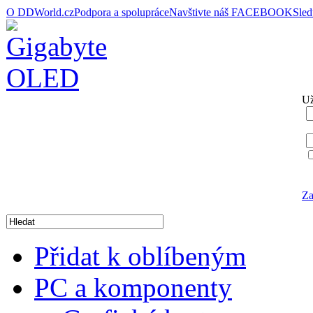
O DDWorld.cz
Podpora a spolupráce
Navštivte náš FACEBOOK
Sle
Už
Za
Přidat k oblíbeným
PC a komponenty