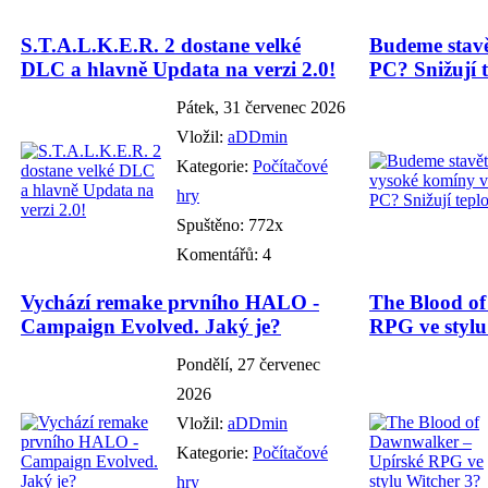
S.T.A.L.K.E.R. 2 dostane velké
Budeme stavě
DLC a hlavně Updata na verzi 2.0!
PC? Snižují t
Pátek, 31 červenec 2026
Vložil:
aDDmin
Kategorie:
Počítačové
hry
Spuštěno: 772x
Komentářů: 4
Vychází remake prvního HALO -
The Blood o
Campaign Evolved. Jaký je?
RPG ve stylu
Pondělí, 27 červenec
2026
Vložil:
aDDmin
Kategorie:
Počítačové
hry