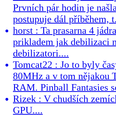
Prvních pár hodin je našl
postupuje dál příběhem, t.
horst : Ta prasarna 4 jád
prikladem jak debilizaci
debilizatori....
Tomcat22 : Jo to byly č
80MHz a v tom nějakou T
RAM. Pinball Fantasies se
Rizek : V chudších zemích
GPU....