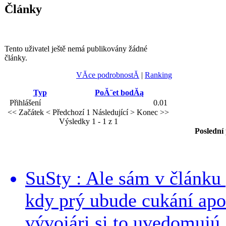
Články
Tento uživatel ještě nemá publikovány žádné
články.
VĂ­ce podrobnostĂ­
|
Ranking
Typ
PoĂ¨et bodĂą
Přihlášení
0.01
<< Začátek
< Předchozí
1
Následující >
Konec >>
Výsledky 1 - 1 z 1
Poslední
SuSty : Ale sám v článku 
kdy prý ubude cukání apo
vývojári si to uvedomujú..