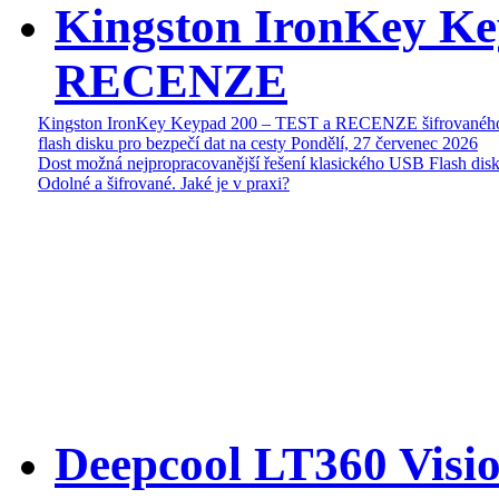
Kingston IronKey Ke
RECENZE
Kingston IronKey Keypad 200 – TEST a RECENZE šifrované
flash disku pro bezpečí dat na cesty
Pondělí, 27 červenec 2026
Dost možná nejpropracovanější řešení klasického USB Flash disk
Odolné a šifrované. Jaké je v praxi?
Deepcool LT360 Vis