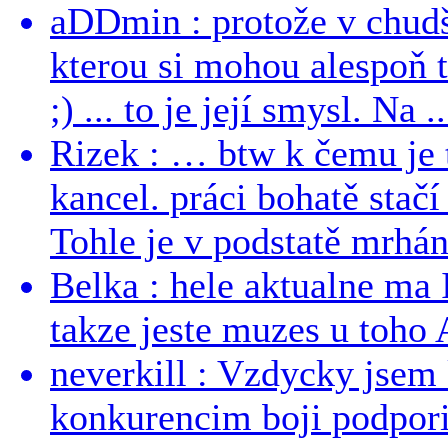
aDDmin : protože v chudší
kterou si mohou alespoň 
;) ... to je její smysl. Na ..
Rizek : … btw k čemu je
kancel. práci bohatě stač
Tohle je v podstatě mrhání
Belka : hele aktualne ma I
takze jeste muzes u toho 
neverkill : Vzdycky jse
konkurencim boji podporil 