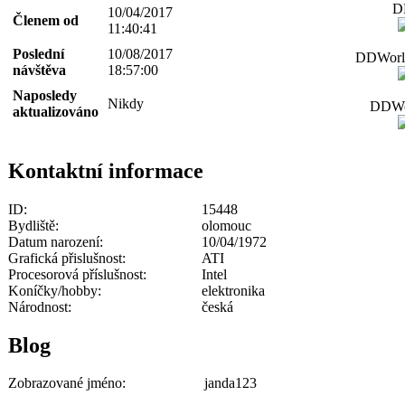
D
10/04/2017
Členem od
11:40:41
Poslední
10/08/2017
DDWorld
návštěva
18:57:00
Naposledy
Nikdy
DDWor
aktualizováno
Kontaktní informace
ID:
15448
Bydliště:
olomouc
Datum narození:
10/04/1972
Grafická přislušnost:
ATI
Procesorová příslušnost:
Intel
Koníčky/hobby:
elektronika
Národnost:
česká
Blog
Zobrazované jméno:
janda123