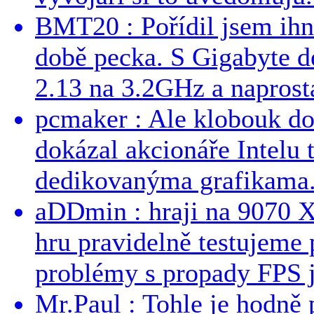
BMT20 : Pořídil jsem ih
době pecka. S Gigabyte d
2.13 na 3.2GHz a naprostá
pcmaker : Ale klobouk do
dokázal akcionáře Intelu 
dedikovanýma grafikama..
aDDmin : hraji na 9070 XT
hru pravidelně testujeme
problémy s propady FPS j
Mr.Paul : Tohle je hodně 