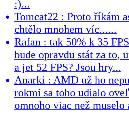
:)...
Tomcat22 : Proto říkám a
chtělo mnohem víc......
Rafan : tak 50% k 35 FPS 
bude opravdu stát za to, 
a jet 52 FPS? Jsou hry...
Anarki : AMD už ho nepus
rokmi sa toho udialo ove
omnoho viac než muselo a 