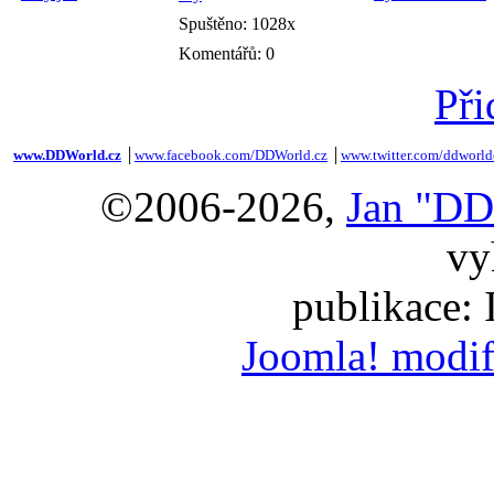
Spuštěno: 1028x
Komentářů: 0
Při
www.DDWorld.cz
│
www.facebook.com/DDWorld.cz
│
www.twitter.com/ddworld
©2006-2026,
Jan "DD
vy
publikace:
Joomla! modif