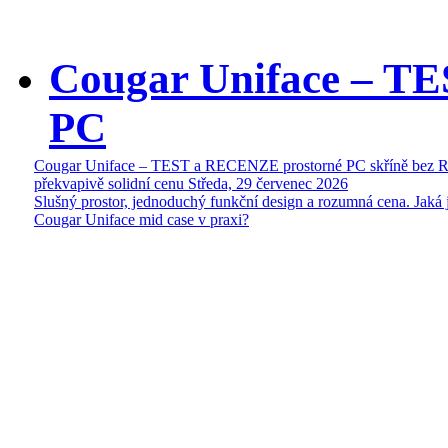
Cougar Uniface – T
PC
Cougar Uniface – TEST a RECENZE prostorné PC skříně bez 
překvapivě solidní cenu
Středa, 29 červenec 2026
Slušný prostor, jednoduchý funkční design a rozumná cena. Jaká 
Cougar Uniface mid case v praxi?