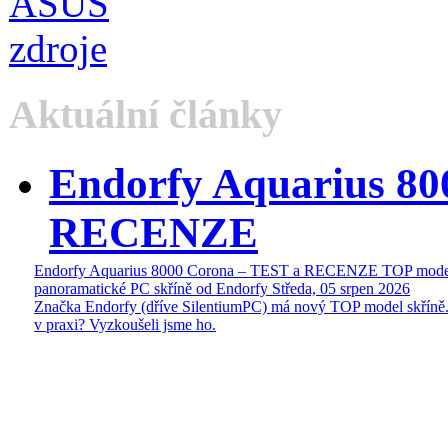
Aktuální články
Endorfy Aquarius 80
RECENZE
Endorfy Aquarius 8000 Corona – TEST a RECENZE TOP mode
panoramatické PC skříně od Endorfy
Středa, 05 srpen 2026
Značka Endorfy (dříve SilentiumPC) má nový TOP model skříně.
v praxi? Vyzkoušeli jsme ho.