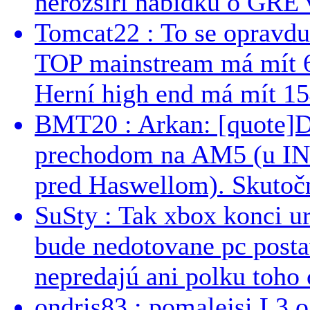
nerozšíří nabídku o GRE v
Tomcat22 : To se opravdu
TOP mainstream má mít 
Herní high end má mít 15
BMT20 : Arkan: [quote]De
prechodom na AM5 (u INT
pred Haswellom). Skutočn
SuSty : Tak xbox konci ur
bude nedotovane pc post
nepredajú ani polku toho c
ondris83 : pomalejsi L3 o