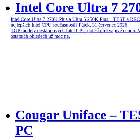
Intel Core Ultra 7 27
Intel Core Ultra 7 270K Plus a Ultra 5 250K Plus – TEST a R
nejlepších Intel CPU současnosti?
Pátek, 31 červenec 2026
TOP modely desktopových Intel CPU potěší překvapivě cenou. 
ostatních ohledech už moc ne.
Cougar Uniface – T
PC