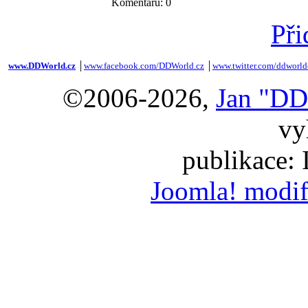
Komentářů: 0
Při
www.DDWorld.cz
│
www.facebook.com/DDWorld.cz
│
www.twitter.com/ddworld
©2006-2026,
Jan "DD
vy
publikace:
Joomla! modif