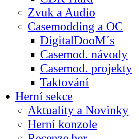
Zvuk a Audio
Casemodding a OC
DigitalDooM´s
Casemod. návody
Casemod. projekty
Taktování
Herní sekce
Aktuality a Novinky
Herní konzole
Recenze her