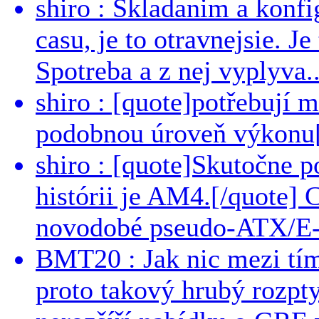
shiro : Skladanim a konfi
casu, je to otravnejsie. Je
Spotreba a z nej vyplyva..
shiro : [quote]potřebují 
podobnou úroveň výkonu[/
shiro : [quote]Skutočne 
histórii je AM4.[/quote]
novodobé pseudo-ATX/E-
BMT20 : Jak nic mezi tí
proto takový hrubý rozpt