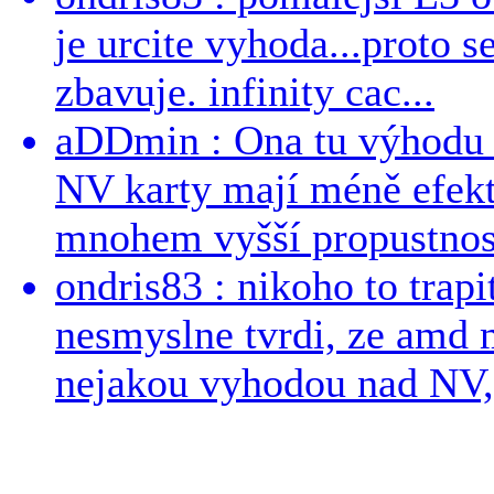
je urcite vyhoda...proto 
zbavuje. infinity cac...
aDDmin : Ona tu výhodu a
NV karty mají méně efekt
mnohem vyšší propustnost
ondris83 : nikoho to trapi
nesmyslne tvrdi, ze amd m
nejakou vyhodou nad NV, 