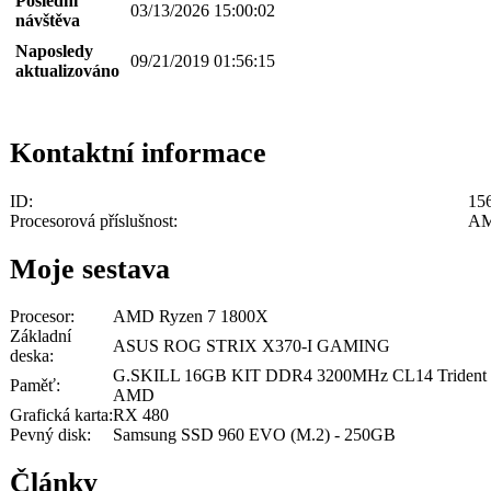
Poslední
03/13/2026 15:00:02
návštěva
Naposledy
09/21/2019 01:56:15
aktualizováno
Kontaktní informace
ID:
15
Procesorová příslušnost:
A
Moje sestava
Procesor:
AMD Ryzen 7 1800X
Základní
ASUS ROG STRIX X370-I GAMING
deska:
G.SKILL 16GB KIT DDR4 3200MHz CL14 Trident 
Paměť:
AMD
Grafická karta:
RX 480
Pevný disk:
Samsung SSD 960 EVO (M.2) - 250GB
Články