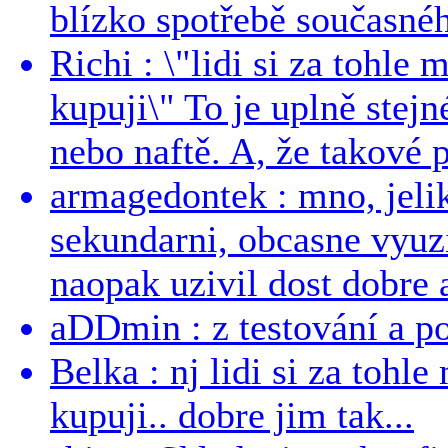
blízko spotřebě současnéh
Richi : \"lidi si za tohle
kupuji\" To je uplně stejn
nebo naftě. A, že takové p
armagedontek : mno, jeli
sekundarni, obcasne vyuzi
naopak uzivil dost dobre a
aDDmin : z testování a pou
Belka : nj lidi si za tohl
kupuji.. dobre jim tak...