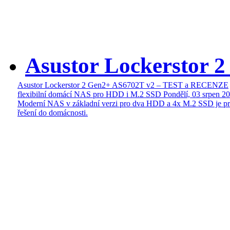
Asustor Lockerstor 
Asustor Lockerstor 2 Gen2+ AS6702T v2 – TEST a RECENZE
flexibilní domácí NAS pro HDD i M.2 SSD
Pondělí, 03 srpen 2
Moderní NAS v základní verzi pro dva HDD a 4x M.2 SSD je pr
řešení do domácnosti.