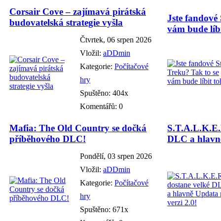
Corsair Cove – zajímavá pirátská
Jste fandové 
budovatelská strategie vyšla
vám bude líbi
Čtvrtek, 06 srpen 2026
Vložil:
aDDmin
Kategorie:
Počítačové
hry
Spuštěno: 404x
Komentářů: 0
Mafia: The Old Country se dočká
S.T.A.L.K.E.
příběhového DLC!
DLC a hlavně
Pondělí, 03 srpen 2026
Vložil:
aDDmin
Kategorie:
Počítačové
hry
Spuštěno: 671x