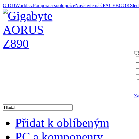
O DDWorld.cz
Podpora a spolupráce
Navštivte náš FACEBOOK
Sle
Už
Za
Přidat k oblíbeným
PC a komponenty