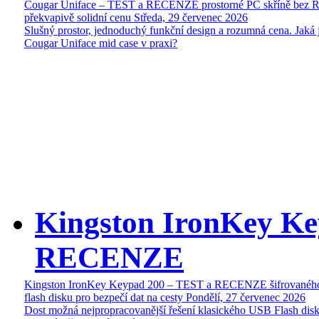
Cougar Uniface – TEST a RECENZE prostorné PC skříně bez 
překvapivě solidní cenu
Středa, 29 červenec 2026
Slušný prostor, jednoduchý funkční design a rozumná cena. Jaká 
Cougar Uniface mid case v praxi?
Kingston IronKey Ke
RECENZE
Kingston IronKey Keypad 200 – TEST a RECENZE šifrované
flash disku pro bezpečí dat na cesty
Pondělí, 27 červenec 2026
Dost možná nejpropracovanější řešení klasického USB Flash disk