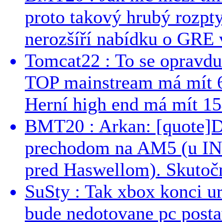
proto takový hrubý rozpt
nerozšíří nabídku o GRE v
Tomcat22 : To se opravdu
TOP mainstream má mít 
Herní high end má mít 15
BMT20 : Arkan: [quote]De
prechodom na AM5 (u INT
pred Haswellom). Skutočn
SuSty : Tak xbox konci ur
bude nedotovane pc post