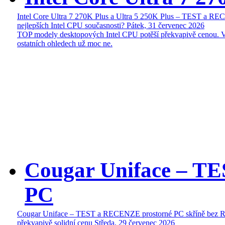
Intel Core Ultra 7 270K Plus a Ultra 5 250K Plus – TEST a R
nejlepších Intel CPU současnosti?
Pátek, 31 červenec 2026
TOP modely desktopových Intel CPU potěší překvapivě cenou. 
ostatních ohledech už moc ne.
Cougar Uniface – T
PC
Cougar Uniface – TEST a RECENZE prostorné PC skříně bez 
překvapivě solidní cenu
Středa, 29 červenec 2026