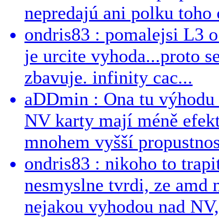
nepredajú ani polku toho c
ondris83 : pomalejsi L3 o
je urcite vyhoda...proto 
zbavuje. infinity cac...
aDDmin : Ona tu výhodu a
NV karty mají méně efekt
mnohem vyšší propustnost
ondris83 : nikoho to trapi
nesmyslne tvrdi, ze amd m
nejakou vyhodou nad NV, 