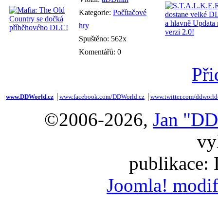
Kategorie:
Počítačové
hry
Spuštěno: 562x
Komentářů: 0
Při
www.DDWorld.cz
│
www.facebook.com/DDWorld.cz
│
www.twitter.com/ddworld
©2006-2026,
Jan "DD
vy
publikace:
Joomla! modif