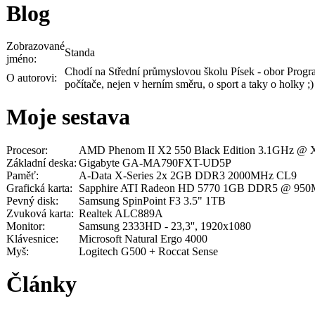
Blog
Zobrazované
Standa
jméno:
Chodí na Střední průmyslovou školu Písek - obor Progra
O autorovi:
počítače, nejen v herním směru, o sport a taky o holky ;)
Moje sestava
Procesor:
AMD Phenom II X2 550 Black Edition 3.1GHz @ X
Základní deska:
Gigabyte GA-MA790FXT-UD5P
Paměť:
A-Data X-Series 2x 2GB DDR3 2000MHz CL9
Grafická karta:
Sapphire ATI Radeon HD 5770 1GB DDR5 @ 950
Pevný disk:
Samsung SpinPoint F3 3.5" 1TB
Zvuková karta:
Realtek ALC889A
Monitor:
Samsung 2333HD - 23,3'', 1920x1080
Klávesnice:
Microsoft Natural Ergo 4000
Myš:
Logitech G500 + Roccat Sense
Články