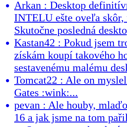
Arkan : Desktop definit
INTELU ešte oveľa skôr,
Skutočne posledná desktop
Kastan42 : Pokud jsem tro
získám koupí takového h
sestavenému malému deskt
Tomcat22 : Ale on myslel 
Gates :wink:...
pevan : Ale houby, mlaď
16 a jak jsme na tom pařil