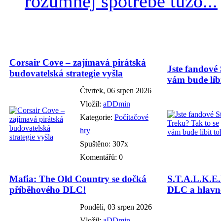
rozumnej spotrebe túžo...
Corsair Cove – zajímavá pirátská
Jste fandové 
budovatelská strategie vyšla
vám bude líbi
Čtvrtek, 06 srpen 2026
Vložil:
aDDmin
Kategorie:
Počítačové
hry
Spuštěno: 307x
Komentářů: 0
Mafia: The Old Country se dočká
S.T.A.L.K.E.
příběhového DLC!
DLC a hlavně
Pondělí, 03 srpen 2026
Vložil:
aDDmin