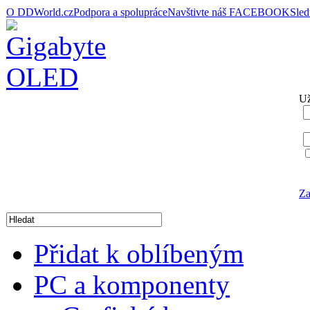
O DDWorld.cz
Podpora a spolupráce
Navštivte náš FACEBOOK
Sle
Už
Za
Přidat k oblíbeným
PC a komponenty