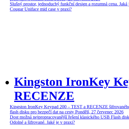
Slušný prostor, jednoduchý funkční design a rozumná cena. Jaká 
Cougar Uniface mid case v praxi?
Kingston IronKey Ke
RECENZE
Kingston IronKey Keypad 200 – TEST a RECENZE šifrované
flash disku pro bezpečí dat na cesty
Pondělí, 27 červenec 2026
Dost možná nejpropracovanější řešení klasického USB Flash disk
Odolné a šifrované. Jaké je v praxi?