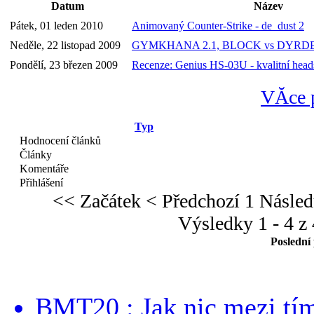
Datum
Název
Pátek, 01 leden 2010
Animovaný Counter-Strike - de_dust 2
Neděle, 22 listopad 2009
GYMKHANA 2.1, BLOCK vs DYRD
Pondělí, 23 březen 2009
Recenze: Genius HS-03U - kvalitní heads
VĂ­ce 
Typ
Hodnocení článků
Články
Komentáře
Přihlášení
<< Začátek
< Předchozí
1
Násled
Výsledky 1 - 4 z 
Poslední
BMT20 : Jak nic mezi tí