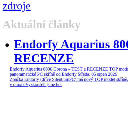
Aktuální články
Endorfy Aquarius 80
RECENZE
Endorfy Aquarius 8000 Corona – TEST a RECENZE TOP mode
panoramatické PC skříně od Endorfy
Středa, 05 srpen 2026
Značka Endorfy (dříve SilentiumPC) má nový TOP model skříně.
v praxi? Vyzkoušeli jsme ho.