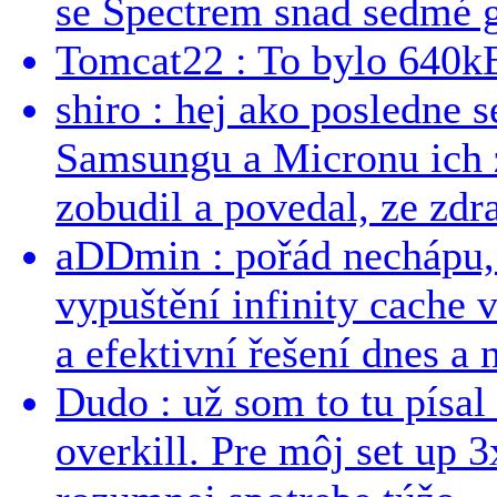
se Spectrem snad sedmé g
Tomcat22 : To bylo 640kB
shiro : hej ako posledne 
Samsungu a Micronu ich 
zobudil a povedal, ze zdra
aDDmin : pořád nechápu, 
vypuštění infinity cache v
a efektivní řešení dnes a n
Dudo : už som to tu písal 
overkill. Pre môj set up 