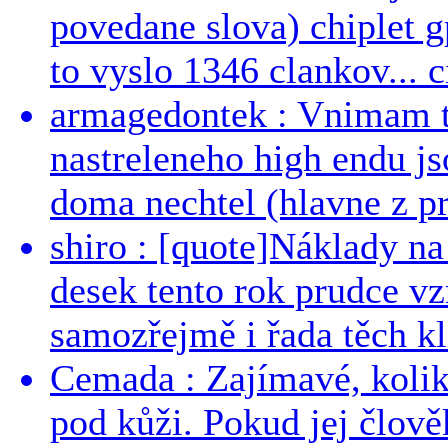
povedane slova) chiplet g
to vyslo 1346 clankov... ci
armagedontek : Vnimam to
nastreleneho high endu js
doma nechtel (hlavne z pr
shiro : [quote]Náklady n
desek tento rok prudce vzr
samozřejmě i řada těch kl
Cemada : Zajímavé, kolika
pod kůži. Pokud jej člově