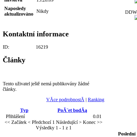
Naposledy
Nikdy
DDWor
aktualizováno
Kontaktní informace
ID:
16219
Články
Tento uživatel ještě nemá publikovány žádné
články.
VĂ­ce podrobnostĂ­
|
Ranking
Typ
PoĂ¨et bodĂą
Přihlášení
0.01
<< Začátek
< Předchozí
1
Následující >
Konec >>
Výsledky 1 - 1 z 1
Poslední