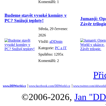
Komentářů: 1
Budeme stavět vysoké komíny v
Jumanji: Ope
PC? Snižují teploty!
Závěr trilogie
Středa, 29 červenec
2026
Vložil:
aDDmin
Kategorie:
PC a IT
Spuštěno: 1295x
Komentářů: 2
Při
www.DDWorld.cz
│
www.facebook.com/DDWorld.cz
│
www.twitter.com/ddworld
©2006-2026,
Jan "DD