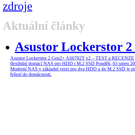
Aktuální články
Asustor Lockerstor 
Asustor Lockerstor 2 Gen2+ AS6702T v2 – TEST a RECENZE
flexibilní domácí NAS pro HDD i M.2 SSD
Pondělí, 03 srpen 2
Moderní NAS v základní verzi pro dva HDD a 4x M.2 SSD je pr
řešení do domácnosti.