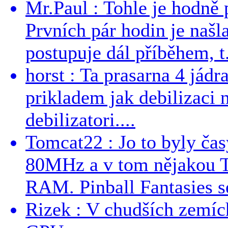
Mr.Paul : Tohle je hodně 
Prvních pár hodin je našl
postupuje dál příběhem, t.
horst : Ta prasarna 4 jád
prikladem jak debilizaci
debilizatori....
Tomcat22 : Jo to byly č
80MHz a v tom nějakou T
RAM. Pinball Fantasies se
Rizek : V chudších zemích