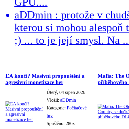
GPU....
aDDmin : protože v chudší
kterou si mohou alespoň 
;) ... to je její smysl. Na ..
EA končí? Masivní propouštění a
Mafia: The O
agresivní monetizace her
příběhového
Úterý, 04 srpen 2026
Vložil:
aDDmin
Kategorie:
Počítačové
hry
Spuštěno: 286x