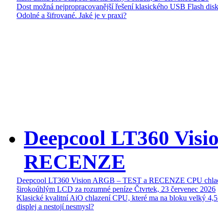
Dost možná nejpropracovanější řešení klasického USB Flash disk
Odolné a šifrované. Jaké je v praxi?
Deepcool LT360 Vis
RECENZE
Deepcool LT360 Vision ARGB – TEST a RECENZE CPU chlad
širokoúhlým LCD za rozumné peníze
Čtvrtek, 23 červenec 2026
Klasické kvalitní AiO chlazení CPU, které ma na bloku velký 4
displej a nestojí nesmysl?