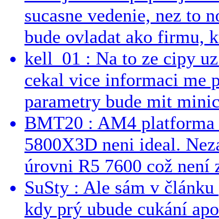
sucasne vedenie, nez to 
bude ovladat ako firmu, kt
kell_01 : Na to ze cipy u
cekal vice informaci me 
parametry bude mit minici
BMT20 : AM4 platforma oh
5800X3D neni ideal. Neza
úrovni R5 7600 což není z
SuSty : Ale sám v článku 
kdy prý ubude cukání apo