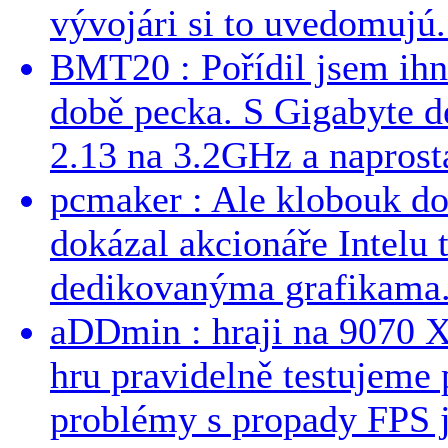
vývojári si to uvedomujú..
BMT20 : Pořídil jsem ih
době pecka. S Gigabyte d
2.13 na 3.2GHz a naprostá
pcmaker : Ale klobouk do
dokázal akcionáře Intelu 
dedikovanýma grafikama..
aDDmin : hraji na 9070 XT
hru pravidelně testujeme
problémy s propady FPS j