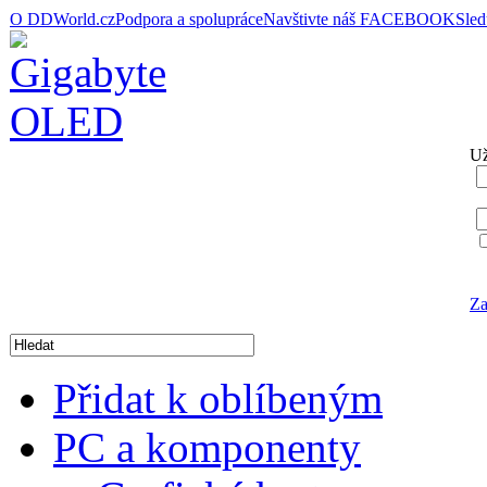
O DDWorld.cz
Podpora a spolupráce
Navštivte náš FACEBOOK
Sle
Už
Za
Přidat k oblíbeným
PC a komponenty