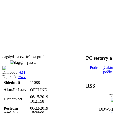
dag@dspa.cz stránka profilu
PC sestavy 
Podrobný aktu
počít
Digibody:
0.01
Digirank:
7527.
Shlédnutí
11088
RSS
Aktuální stav
OFFLINE
D
06/15/2019
Členem od
10:21:58
Poslední
06/22/2019
DDWorld
návštěva
15:28:09