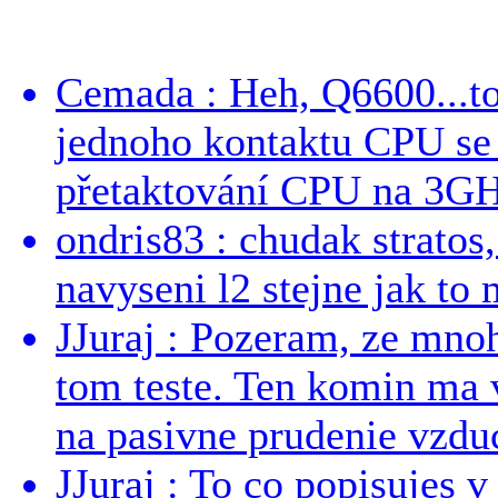
Cemada : Heh, Q6600...t
jednoho kontaktu CPU s
přetaktování CPU na 3GHz
ondris83 : chudak stratos,
navyseni l2 stejne jak to 
JJuraj : Pozeram, ze mnoh
tom teste. Ten komin ma 
na pasivne prudenie vzduc
JJuraj : To co popisujes v