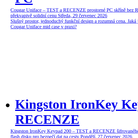
Cougar Uniface – TEST a RECENZE prostorné PC skříně bez 
překvapivě solidní cenu
Středa, 29 červenec 2026
Slušný prostor, jednoduchý funkční design a rozumná cena. Jaká 
Cougar Uniface mid case v praxi?
Kingston IronKey Ke
RECENZE
Kingston IronKey Keypad 200 – TEST a RECENZE šifrované
flash disku pro bezpečí dat na cesty
Pondělí, 27 červenec 2026