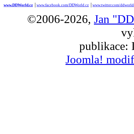
www.DDWorld.cz
│
www.facebook.com/DDWorld.cz
│
www.twitter.com/ddworld
©2006-2026,
Jan "DD
vy
publikace:
Joomla! modif