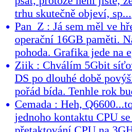
psát, protože není jisté, ž
trhu skutečně objeví, sp...
Pan_Z : Já sem měl ve hře
operační 16GB paměti. N
pohoda. Grafika jede na e
Ziik : Chválím 5Gbit síť
DS po dlouhé době povýši
pořád bída. Tenhle rok bud
Cemada : Heh, Q6600...t
jednoho kontaktu CPU s
přetaktování CPU na 3GHz