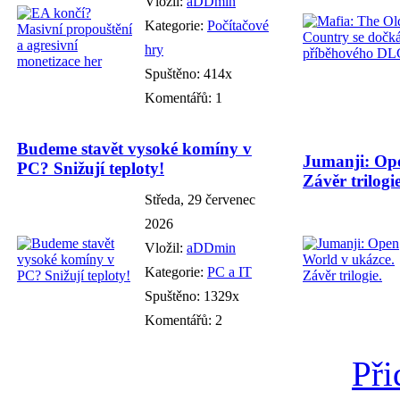
Vložil:
aDDmin
Kategorie:
Počítačové
hry
Spuštěno: 414x
Komentářů: 1
Budeme stavět vysoké komíny v
Jumanji: Ope
PC? Snižují teploty!
Závěr trilogie
Středa, 29 červenec
2026
Vložil:
aDDmin
Kategorie:
PC a IT
Spuštěno: 1329x
Komentářů: 2
Při