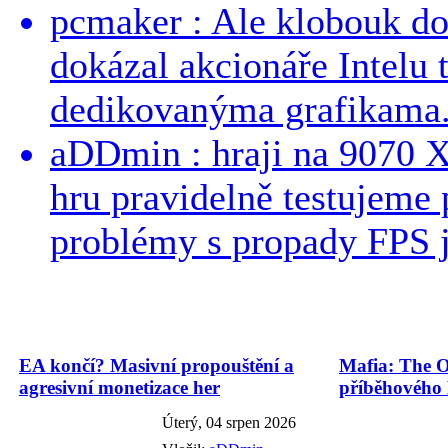
pcmaker : Ale klobouk do
dokázal akcionáře Intelu 
dedikovanýma grafikama..
aDDmin : hraji na 9070 XT
hru pravidelně testujeme
problémy s propady FPS j
EA končí? Masivní propouštění a
Mafia: The O
agresivní monetizace her
příběhového
Úterý, 04 srpen 2026