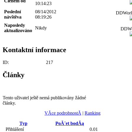
Členem od
10:14:23
Poslední
08/14/2012
DDWorld
návštěva
08:19:26
Naposledy
Nikdy
DDWor
aktualizováno
Kontaktní informace
ID:
217
Články
Tento uživatel ještě nemá publikovány žádné
články.
VĂ­ce podrobnostĂ­
|
Ranking
Typ
PoĂ¨et bodĂą
Přihlášení
0.01