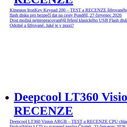
Kingston IronKey Keypad 200 – TEST a RECENZE šifrované
flash disku pro bezpečí dat na cesty
Pondělí, 27 červenec 2026
Dost možná nejpropracovanější řešení klasického USB Flash disk
Odolné a šifrované. Jaké je v praxi?
Deepcool LT360 Vis
RECENZE
Deepcool LT360 Vision ARGB – TEST a RECENZE CPU chlad
širokoúhlým LCD za rozumné peníze
Čtvrtek, 23 červenec 2026