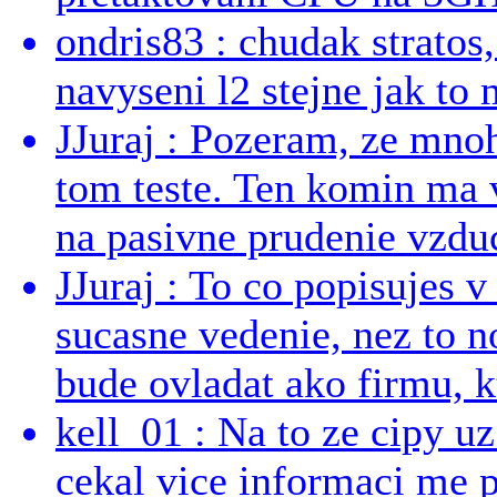
ondris83 : chudak stratos,
navyseni l2 stejne jak to 
JJuraj : Pozeram, ze mnoh
tom teste. Ten komin ma 
na pasivne prudenie vzduc
JJuraj : To co popisujes v
sucasne vedenie, nez to 
bude ovladat ako firmu, kt
kell_01 : Na to ze cipy u
cekal vice informaci me 