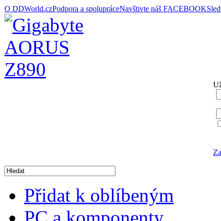
O DDWorld.cz
Podpora a spolupráce
Navštivte náš FACEBOOK
Sle
Už
Za
Přidat k oblíbeným
PC a komponenty