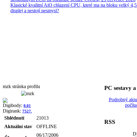
Klasické kvalitní AiO chlazení CPU, které ma na bloku velký 4
displej a nestojí nesmysl?
mzk stránka profilu
PC sestavy 
Podrobný aktu
počít
Digibody:
0.01
Digirank:
7527.
Shlédnutí
21013
RSS
Aktuální stav
OFFLINE
D
06/17/2006