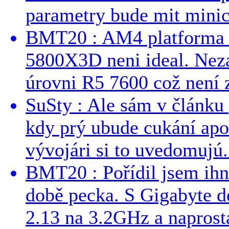
parametry bude mit minici
BMT20 : AM4 platforma oh
5800X3D neni ideal. Neza
úrovni R5 7600 což není z
SuSty : Ale sám v článku 
kdy prý ubude cukání apo
vývojári si to uvedomujú..
BMT20 : Pořídil jsem ih
době pecka. S Gigabyte d
2.13 na 3.2GHz a naprostá