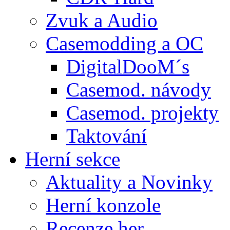
Zvuk a Audio
Casemodding a OC
DigitalDooM´s
Casemod. návody
Casemod. projekty
Taktování
Herní sekce
Aktuality a Novinky
Herní konzole
Recenze her