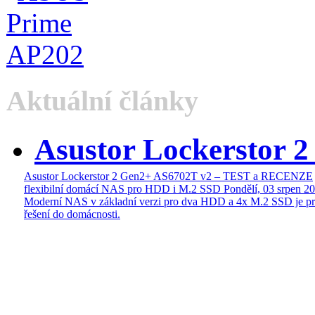
Aktuální články
Asustor Lockerstor 
Asustor Lockerstor 2 Gen2+ AS6702T v2 – TEST a RECENZE
flexibilní domácí NAS pro HDD i M.2 SSD
Pondělí, 03 srpen 2
Moderní NAS v základní verzi pro dva HDD a 4x M.2 SSD je pr
řešení do domácnosti.