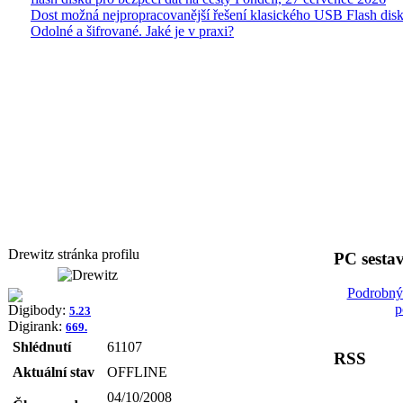
Dost možná nejpropracovanější řešení klasického USB Flash disk
Odolné a šifrované. Jaké je v praxi?
Drewitz stránka profilu
PC sesta
Podrobný
p
Digibody:
5.23
Digirank:
669.
Shlédnutí
61107
RSS
Aktuální stav
OFFLINE
04/10/2008