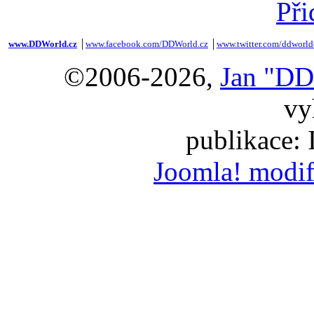
Při
www.DDWorld.cz
│
www.facebook.com/DDWorld.cz
│
www.twitter.com/ddworld
©2006-2026,
Jan "DD
vy
publikace:
Joomla! modif