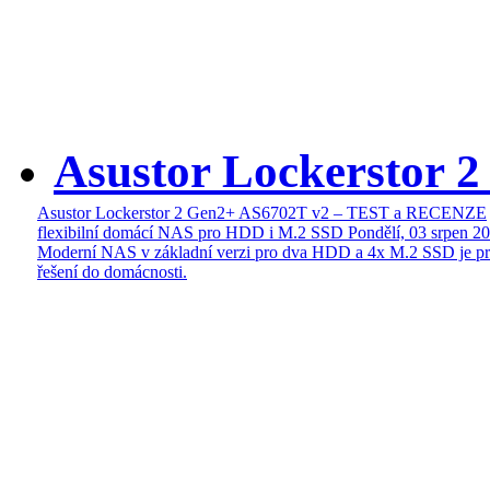
Asustor Lockerstor 
Asustor Lockerstor 2 Gen2+ AS6702T v2 – TEST a RECENZE
flexibilní domácí NAS pro HDD i M.2 SSD
Pondělí, 03 srpen 2
Moderní NAS v základní verzi pro dva HDD a 4x M.2 SSD je pr
řešení do domácnosti.