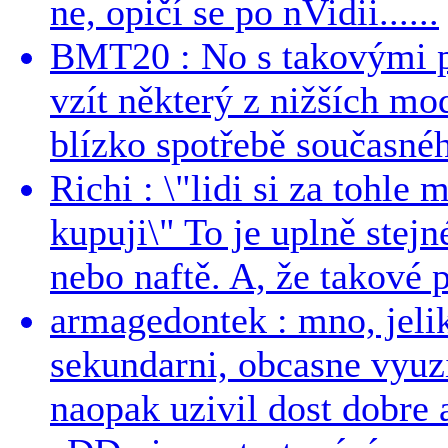
ne, opičí se po nVidii......
BMT20 : No s takovými p
vzít některý z nižších mo
blízko spotřebě současnéh
Richi : \"lidi si za tohle
kupuji\" To je uplně stejn
nebo naftě. A, že takové p
armagedontek : mno, jeli
sekundarni, obcasne vyuzi
naopak uzivil dost dobre a