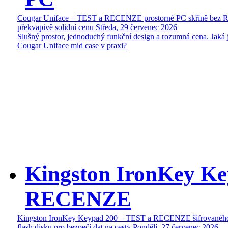
Cougar Uniface – TEST a RECENZE prostorné PC skříně bez 
překvapivě solidní cenu
Středa, 29 červenec 2026
Slušný prostor, jednoduchý funkční design a rozumná cena. Jaká 
Cougar Uniface mid case v praxi?
Kingston IronKey Ke
RECENZE
Kingston IronKey Keypad 200 – TEST a RECENZE šifrované
flash disku pro bezpečí dat na cesty
Pondělí, 27 červenec 2026