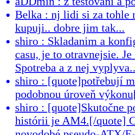
aDDmin : z testování a pou
Belka : nj lidi si za tohl
kupuji.. dobre jim tak...
shiro : Skladanim a konfi
casu, je to otravnejsie. Je
Spotreba a z nej vyplyva..
shiro : [quote]potřebují 
podobnou úroveň výkonu[/
shiro : [quote]Skutočne 
histórii je AM4.[/quote]
novodobé pseudo-ATX/E-