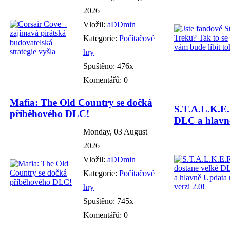
2026
Vložil:
aDDmin
Kategorie:
Počítačové
hry
Spuštěno: 476x
Komentářů: 0
Mafia: The Old Country se dočká
S.T.A.L.K.E.
příběhového DLC!
DLC a hlavně
Monday, 03 August
2026
Vložil:
aDDmin
Kategorie:
Počítačové
hry
Spuštěno: 745x
Komentářů: 0