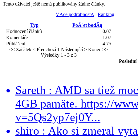
Tento uživatel ještě nemá publikovány žádné články.
VĂ­ce podrobnostĂ­
|
Ranking
Typ
PoĂ¨et bodĂą
Hodnocení článků
0.07
Komentáře
1.07
Přihlášení
4.75
<< Začátek
< Předchozí
1
Následující >
Konec >>
Výsledky 1 - 3 z 3
Poslední
Sareth : AMD sa tiež mo
4GB pamäte. https://ww
v=5Qs2yp7ej0Y...
shiro : Ako si zmeral vyt