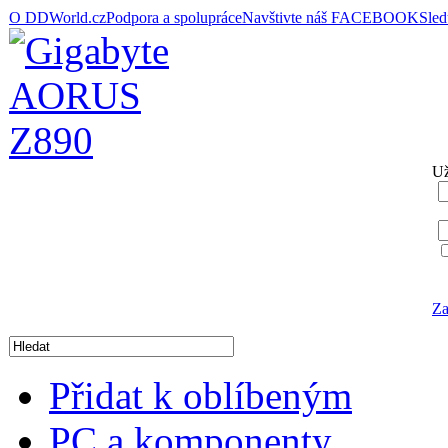
O DDWorld.cz
Podpora a spolupráce
Navštivte náš FACEBOOK
Sle
Už
Za
Přidat k oblíbeným
PC a komponenty