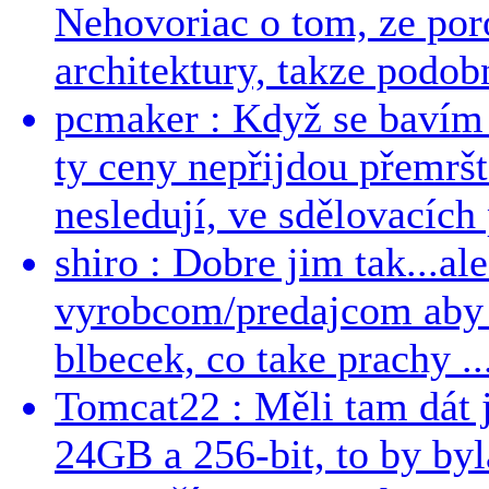
Nehovoriac o tom, ze por
architektury, takze podob
pcmaker : Když se bavím
ty ceny nepřijdou přemršt
nesledují, ve sdělovacích 
shiro : Dobre jim tak...al
vyrobcom/predajcom aby z
blbecek, co take prachy ..
Tomcat22 : Měli tam dát 
24GB a 256-bit, to by byla