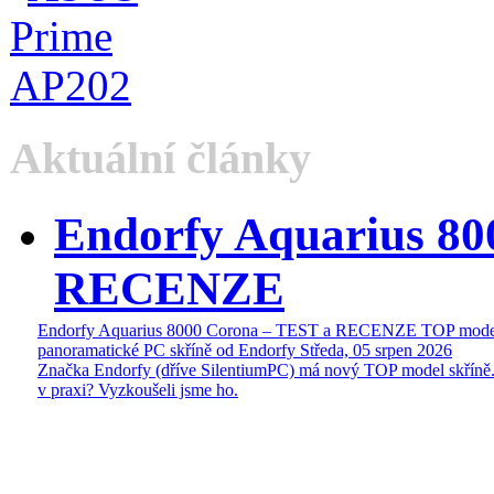
Aktuální články
Endorfy Aquarius 80
RECENZE
Endorfy Aquarius 8000 Corona – TEST a RECENZE TOP mode
panoramatické PC skříně od Endorfy
Středa, 05 srpen 2026
Značka Endorfy (dříve SilentiumPC) má nový TOP model skříně.
v praxi? Vyzkoušeli jsme ho.