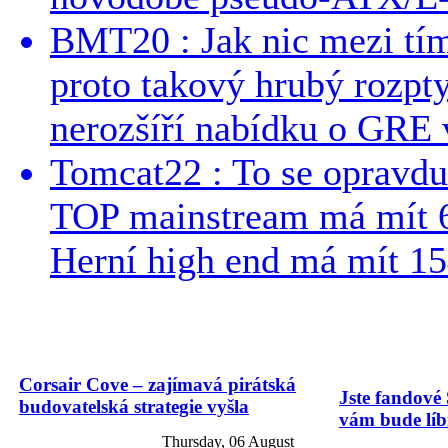
BMT20 : Jak nic mezi tí
proto takový hrubý rozpt
nerozšíří nabídku o GRE v
Tomcat22 : To se opravdu
TOP mainstream má mít 
Herní high end má mít 15
Corsair Cove – zajímavá pirátská
Jste fandové 
budovatelská strategie vyšla
vám bude líbi
Thursday, 06 August