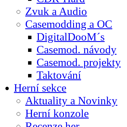
Zvuk a Audio
Casemodding a OC
DigitalDooM´s
Casemod. návody
Casemod. projekty
Taktování
Herní sekce
Aktuality a Novinky
Herní konzole
Recenze her