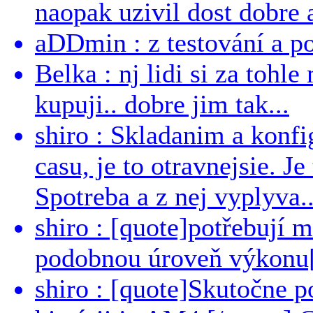
naopak uzivil dost dobre a
aDDmin : z testování a pou
Belka : nj lidi si za tohl
kupuji.. dobre jim tak...
shiro : Skladanim a konfi
casu, je to otravnejsie. Je
Spotreba a z nej vyplyva..
shiro : [quote]potřebují 
podobnou úroveň výkonu[/
shiro : [quote]Skutočne 