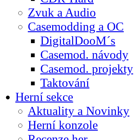
Zvuk a Audio
Casemodding a OC
DigitalDooM´s
Casemod. návody
Casemod. projekty
Taktování
Herní sekce
Aktuality a Novinky
Herní konzole
Recenze her