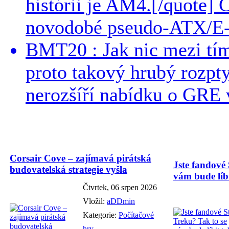
histórii je AM4.[/quote]
novodobé pseudo-ATX/E-
BMT20 : Jak nic mezi tí
proto takový hrubý rozpt
nerozšíří nabídku o GRE v
Corsair Cove – zajímavá pirátská
Jste fandové 
budovatelská strategie vyšla
vám bude líbi
Čtvrtek, 06 srpen 2026
Vložil:
aDDmin
Kategorie:
Počítačové
hry