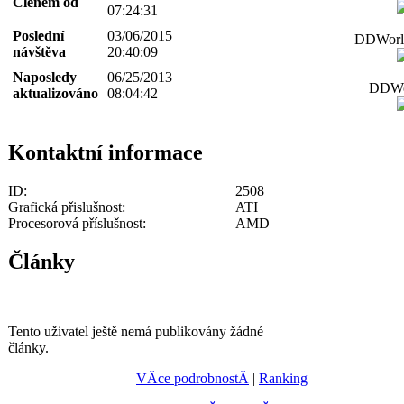
Členem od
07:24:31
Poslední
03/06/2015
DDWorld
návštěva
20:40:09
Naposledy
06/25/2013
DDWor
aktualizováno
08:04:42
Kontaktní informace
ID:
2508
Grafická přislušnost:
ATI
Procesorová příslušnost:
AMD
Články
Tento uživatel ještě nemá publikovány žádné
články.
VĂ­ce podrobnostĂ­
|
Ranking