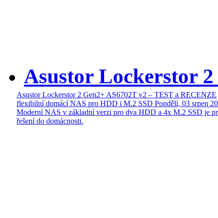
Asustor Lockerstor 
Asustor Lockerstor 2 Gen2+ AS6702T v2 – TEST a RECENZE
flexibilní domácí NAS pro HDD i M.2 SSD
Pondělí, 03 srpen 2
Moderní NAS v základní verzi pro dva HDD a 4x M.2 SSD je pr
řešení do domácnosti.