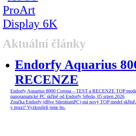
Aktuální články
Endorfy Aquarius 80
RECENZE
Endorfy Aquarius 8000 Corona – TEST a RECENZE TOP mode
panoramatické PC skříně od Endorfy
Středa, 05 srpen 2026
Značka Endorfy (dříve SilentiumPC) má nový TOP model skříně.
v praxi? Vyzkoušeli jsme ho.