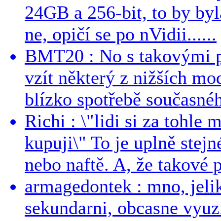
24GB a 256-bit, to by byla
ne, opičí se po nVidii......
BMT20 : No s takovými p
vzít některý z nižších mo
blízko spotřebě současnéh
Richi : \"lidi si za tohle
kupuji\" To je uplně stejn
nebo naftě. A, že takové p
armagedontek : mno, jeli
sekundarni, obcasne vyuzi