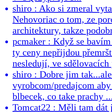
shiro : Ako si zmeral vyt
Nehovoriac o tom, ze por
architektury, takze podob
pcmaker : Když se bavím
ty ceny nepřijdou přemršt
nesledují, ve sdělovacích 
shiro : Dobre jim tak...al
vyrobcom/predajcom aby z
blbecek, co take prachy ..
Tomcat22 : Měli tam dát 