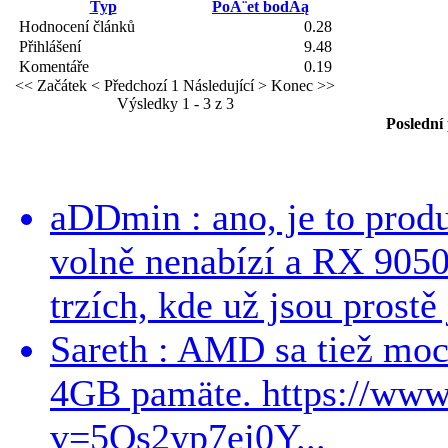
Typ
PoĂ¨et bodĂą
Hodnocení článků
0.28
Přihlášení
9.48
Komentáře
0.19
<< Začátek
< Předchozí
1
Následující >
Konec >>
Výsledky 1 - 3 z 3
Poslední
aDDmin : ano, je to produ
volně nenabízí a RX 9050
trzích, kde už jsou prostě 
Sareth : AMD sa tiež mo
4GB pamäte. https://ww
v=5Qs2yp7ej0Y...