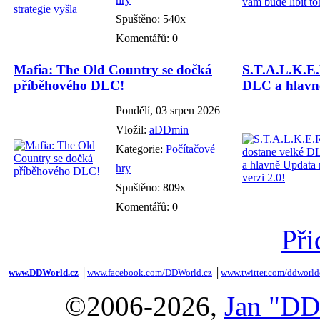
Spuštěno: 540x
Komentářů: 0
Mafia: The Old Country se dočká
S.T.A.L.K.E.
příběhového DLC!
DLC a hlavně
Pondělí, 03 srpen 2026
Vložil:
aDDmin
Kategorie:
Počítačové
hry
Spuštěno: 809x
Komentářů: 0
Při
www.DDWorld.cz
│
www.facebook.com/DDWorld.cz
│
www.twitter.com/ddworld
©2006-2026,
Jan "DD