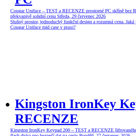
Cougar Uniface – TEST a RECENZE prostorné PC skříně bez 
překvapivě solidní cenu
Středa, 29 červenec 2026
Slušný prostor, jednoduchý funkční design a rozumná cena. Jaká 
Cougar Uniface mid case v praxi?
Kingston IronKey Ke
RECENZE
Kingston IronKey Keypad 200 – TEST a RECENZE šifrované
flash disku pro bezpečí dat na cesty
Pondělí, 27 červenec 2026