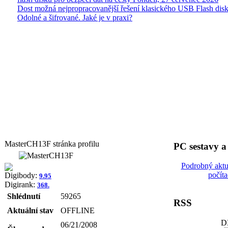
Dost možná nejpropracovanější řešení klasického USB Flash disk
Odolné a šifrované. Jaké je v praxi?
MasterCH13F stránka profilu
PC sestavy 
Podrobný aktu
počít
Digibody:
9.95
Digirank:
368.
Shlédnutí
59265
RSS
Aktuální stav
OFFLINE
D
06/21/2008