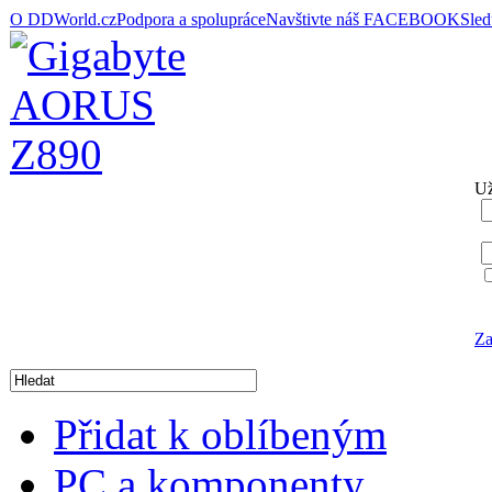
O DDWorld.cz
Podpora a spolupráce
Navštivte náš FACEBOOK
Sle
Už
Za
Přidat k oblíbeným
PC a komponenty