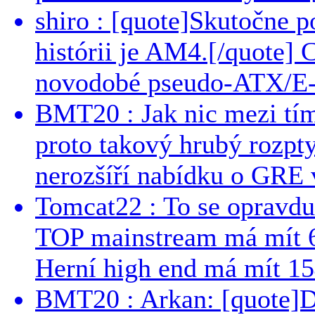
shiro : [quote]Skutočne 
histórii je AM4.[/quote]
novodobé pseudo-ATX/E-
BMT20 : Jak nic mezi tí
proto takový hrubý rozpt
nerozšíří nabídku o GRE v
Tomcat22 : To se opravdu
TOP mainstream má mít 
Herní high end má mít 15
BMT20 : Arkan: [quote]De