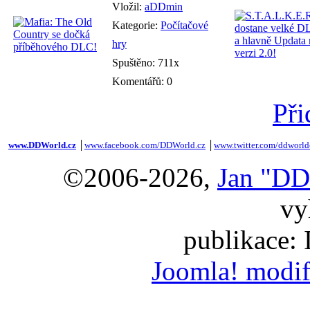
Vložil:
aDDmin
Kategorie:
Počítačové
hry
Spuštěno: 711x
Komentářů: 0
Při
www.DDWorld.cz
│
www.facebook.com/DDWorld.cz
│
www.twitter.com/ddworld
©2006-2026,
Jan "DD
vy
publikace:
Joomla! modif