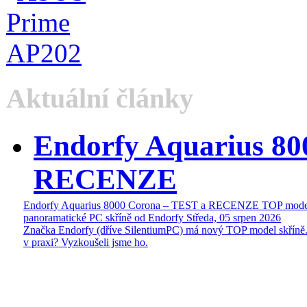
Aktuální články
Endorfy Aquarius 80
RECENZE
Endorfy Aquarius 8000 Corona – TEST a RECENZE TOP mode
panoramatické PC skříně od Endorfy
Středa, 05 srpen 2026
Značka Endorfy (dříve SilentiumPC) má nový TOP model skříně.
v praxi? Vyzkoušeli jsme ho.