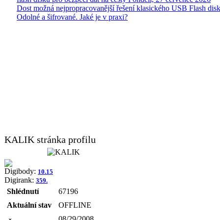
Dost možná nejpropracovanější řešení klasického USB Flash disk
Odolné a šifrované. Jaké je v praxi?
KALIK stránka profilu
Digibody:
10.15
Digirank:
359.
Shlédnutí
67196
Aktuální stav
OFFLINE
08/29/2008