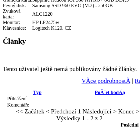
Pevný disk:
Samsung SSD 960 EVO (M.2) - 250GB
Zvuková
ALC1220
karta:
Monitor:
HP LP2475w
Klávesnice:
Logitech K120, CZ
Články
Tento uživatel ještě nemá publikovány žádné články.
VĂ­ce podrobnostĂ­
|
R
Typ
PoĂ¨et bodĂą
Přihlášení
Komentáře
<< Začátek
< Předchozí
1
Následující >
Konec >
Výsledky 1 - 2 z 2
Poslední