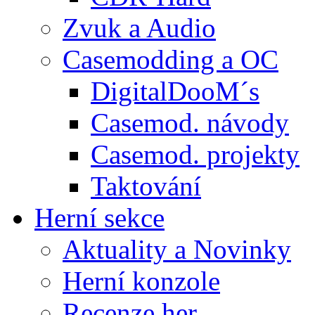
Zvuk a Audio
Casemodding a OC
DigitalDooM´s
Casemod. návody
Casemod. projekty
Taktování
Herní sekce
Aktuality a Novinky
Herní konzole
Recenze her