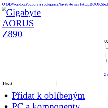
O DDWorld.cz
Podpora a spolupráce
Navštivte náš FACEBOOK
Sle
Už
Za
Přidat k oblíbeným
PC a komponenty