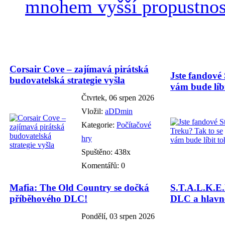
mnohem vyšší propustnost
Corsair Cove – zajímavá pirátská
Jste fandové 
budovatelská strategie vyšla
vám bude líbi
Čtvrtek, 06 srpen 2026
Vložil:
aDDmin
Kategorie:
Počítačové
hry
Spuštěno: 438x
Komentářů: 0
Mafia: The Old Country se dočká
S.T.A.L.K.E.
příběhového DLC!
DLC a hlavně
Pondělí, 03 srpen 2026