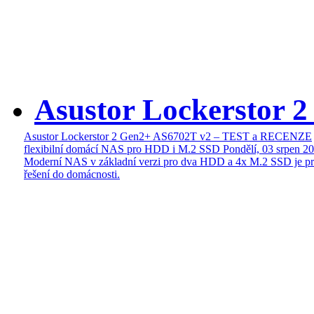
Asustor Lockerstor 
Asustor Lockerstor 2 Gen2+ AS6702T v2 – TEST a RECENZE
flexibilní domácí NAS pro HDD i M.2 SSD
Pondělí, 03 srpen 2
Moderní NAS v základní verzi pro dva HDD a 4x M.2 SSD je pr
řešení do domácnosti.