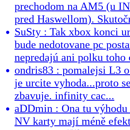
prechodom na AM5 (u INT
pred Haswellom). Skutočn
SuSty : Tak xbox konci ur
bude nedotovane pc post
nepredajú ani polku toho c
ondris83 : pomalejsi L3 o
je urcite vyhoda...proto 
zbavuje. infinity cac...
aDDmin : Ona tu výhodu a
NV karty mají méně efekt