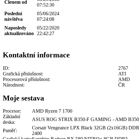
Členem od
07:52:30
Poslední
05/06/2024
návštěva
07:24:08
Naposledy
05/22/2020
aktualizováno
22:42:27
Kontaktní informace
ID:
2767
Grafická přislušnost:
ATI
Procesorová příslušnost:
AMD
Národnost:
ČR
Moje sestava
Procesor:
AMD Ryzen 7 1700
Základní
ASUS ROG STRIX B350-F GAMING - AMD B350
deska:
Corsair Vengeance LPX Black 32GB (2x16GB) DD
Paměť:
2400
Grafická karta:
Sapphire Radeon RX 580 NITRO+ 8GB DDR5