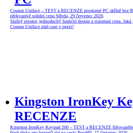
Cougar Uniface – TEST a RECENZE prostorné PC skříně bez 
překvapivě solidní cenu
Středa, 29 červenec 2026
Slušný prostor, jednoduchý funkční design a rozumná cena. Jaká 
Cougar Uniface mid case v praxi?
Kingston IronKey Ke
RECENZE
Kingston IronKey Keypad 200 – TEST a RECENZE šifrované
flash disku pro bezpečí dat na cesty
Pondělí, 27 červenec 2026