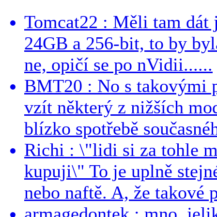
Tomcat22 : Měli tam dát 
24GB a 256-bit, to by byla
ne, opičí se po nVidii......
BMT20 : No s takovými p
vzít některý z nižších mo
blízko spotřebě současnéh
Richi : \"lidi si za tohle
kupuji\" To je uplně stejn
nebo naftě. A, že takové p
armagedontek : mno, jeli