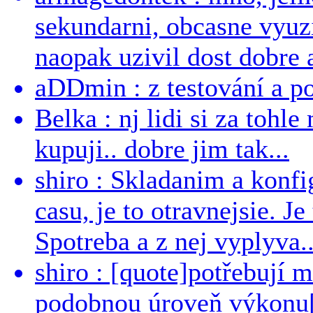
sekundarni, obcasne vyuzi
naopak uzivil dost dobre a
aDDmin : z testování a pou
Belka : nj lidi si za tohl
kupuji.. dobre jim tak...
shiro : Skladanim a konfi
casu, je to otravnejsie. Je
Spotreba a z nej vyplyva..
shiro : [quote]potřebují 
podobnou úroveň výkonu[/