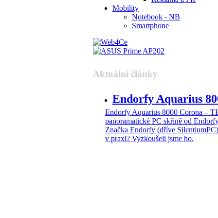
Mobility
Notebook - NB
Smartphone
Aktuální články
Endorfy Aquarius 
Endorfy Aquarius 8000 Corona –
panoramatické PC skříně od Endorf
Značka Endorfy (dříve SilentiumPC)
v praxi? Vyzkoušeli jsme ho.