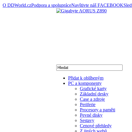
O DDWorld.cz
Podpora a spolupráce
Navštivte náš FACEBOOK
Sle
Přidat k oblíbeným
PC a komponenty
Grafické karty
Základní desky
Case a zdroje
Periferie
Procesory a paměti
Pevné disky
Sestavy
Cenové přehledy
Z jiných webů