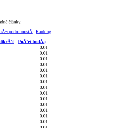
ádné články.
Ă¬ podrobnostĂ­
|
Ranking
likrĂˇt
PoĂ¨et bodĂą
0.01
0.01
0.01
0.01
0.01
0.01
0.01
0.01
0.01
0.01
0.01
0.01
0.01
0.01
0.01