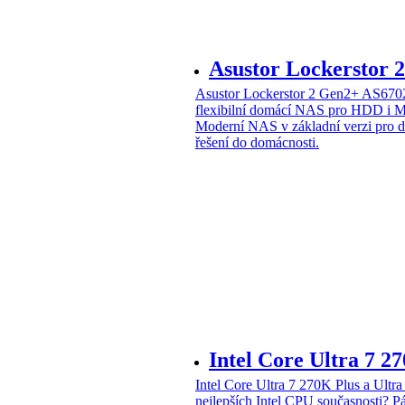
Asustor Lockerstor
Asustor Lockerstor 2 Gen2+ AS6
flexibilní domácí NAS pro HDD i 
Moderní NAS v základní verzi pro 
řešení do domácnosti.
Intel Core Ultra 7 2
Intel Core Ultra 7 270K Plus a Ul
nejlepších Intel CPU současnosti?
Pá