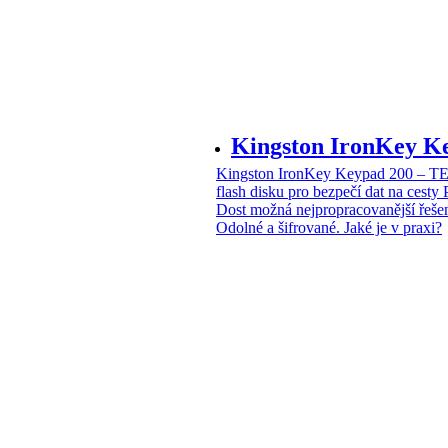
Kingston IronKey 
Kingston IronKey Keypad 200 – 
flash disku pro bezpečí dat na cesty
Dost možná nejpropracovanější řeše
Odolné a šifrované. Jaké je v praxi?