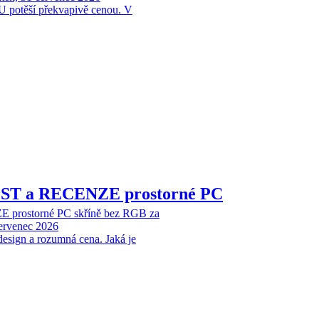
 potěší překvapivě cenou. V
EST a RECENZE prostorné PC
 prostorné PC skříně bez RGB za
červenec 2026
design a rozumná cena. Jaká je