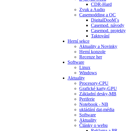
CDR-Hard
Zvuk a Audio
Casemodding a OC
DigitalDooM´s
Casemod. návody
Casemod. projekty
Taktování
Herní sekce
Aktuality a Novinky
Herní konzole
Recenze her
Software
Linux
Windows
Aktuality
Procesory-CPU
Grafické karty-GPU
Základní desky-MB
Periferie
Notebook - NB
ukládání dat-média
Software
Aktuality
Články o webu
Reklama a PR