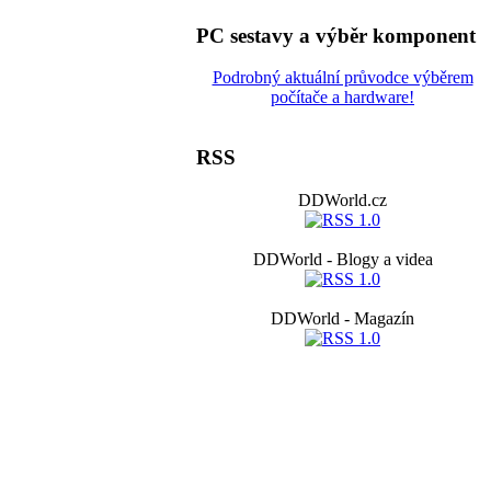
PC sestavy a výběr komponent
Podrobný aktuální průvodce výběrem
počítače a hardware!
RSS
DDWorld.cz
DDWorld - Blogy a videa
DDWorld - Magazín