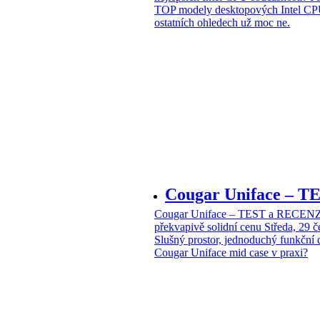
TOP modely desktopových Intel CPU
ostatních ohledech už moc ne.
Cougar Uniface – T
Cougar Uniface – TEST a RECENZE
překvapivě solidní cenu
Středa, 29 
Slušný prostor, jednoduchý funkční 
Cougar Uniface mid case v praxi?