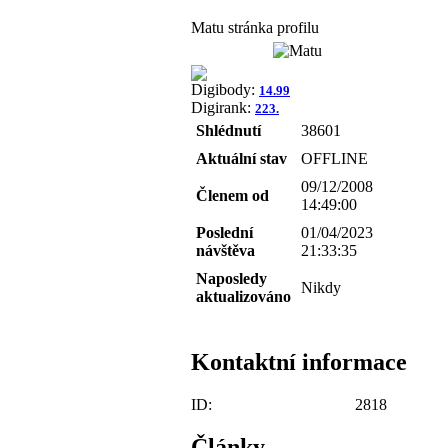
Matu stránka profilu
Digibody:
14.99
Digirank:
223.
Shlédnutí
38601
Aktuální stav
OFFLINE
09/12/2008
Členem od
14:49:00
Poslední
01/04/2023
návštěva
21:33:35
Naposledy
Nikdy
aktualizováno
Kontaktní informace
ID:
2818
Články