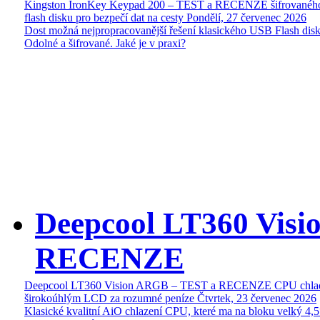
Kingston IronKey Keypad 200 – TEST a RECENZE šifrované
flash disku pro bezpečí dat na cesty
Pondělí, 27 červenec 2026
Dost možná nejpropracovanější řešení klasického USB Flash disk
Odolné a šifrované. Jaké je v praxi?
Deepcool LT360 Vis
RECENZE
Deepcool LT360 Vision ARGB – TEST a RECENZE CPU chlad
širokoúhlým LCD za rozumné peníze
Čtvrtek, 23 červenec 2026
Klasické kvalitní AiO chlazení CPU, které ma na bloku velký 4