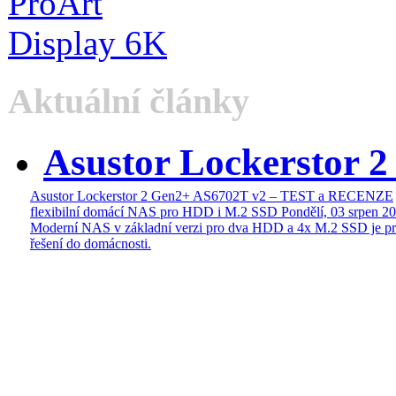
Aktuální články
Asustor Lockerstor 
Asustor Lockerstor 2 Gen2+ AS6702T v2 – TEST a RECENZE
flexibilní domácí NAS pro HDD i M.2 SSD
Pondělí, 03 srpen 2
Moderní NAS v základní verzi pro dva HDD a 4x M.2 SSD je pr
řešení do domácnosti.