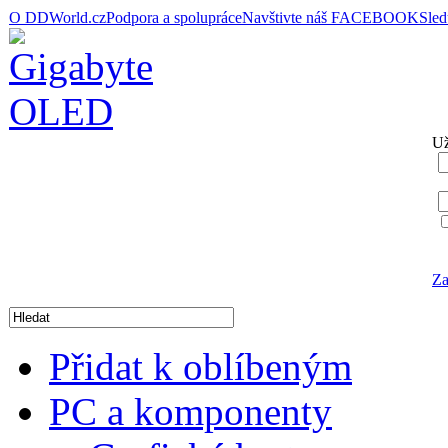
O DDWorld.cz
Podpora a spolupráce
Navštivte náš FACEBOOK
Sle
Už
Za
Přidat k oblíbeným
PC a komponenty