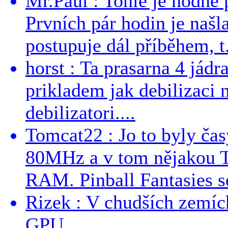
Mr.Paul : Tohle je hodně 
Prvních pár hodin je našl
postupuje dál příběhem, t.
horst : Ta prasarna 4 jád
prikladem jak debilizaci
debilizatori....
Tomcat22 : Jo to byly č
80MHz a v tom nějakou T
RAM. Pinball Fantasies se
Rizek : V chudších zemích
GPU....