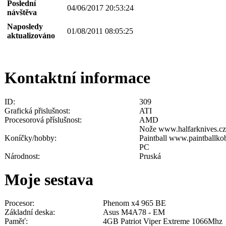
Poslední
04/06/2017 20:53:24
návštěva
Naposledy
01/08/2011 08:05:25
aktualizováno
Kontaktní informace
ID:
309
Grafická přislušnost:
ATI
Procesorová příslušnost:
AMD
Nože www.halfarknives.cz
Koníčky/hobby:
Paintball www.paintballkob
PC
Národnost:
Pruská
Moje sestava
Procesor:
Phenom x4 965 BE
Základní deska:
Asus M4A78 - EM
Paměť:
4GB Patriot Viper Extreme 1066Mhz