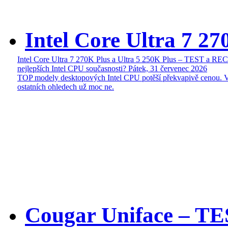
Intel Core Ultra 7 27
Intel Core Ultra 7 270K Plus a Ultra 5 250K Plus – TEST a R
nejlepších Intel CPU současnosti?
Pátek, 31 červenec 2026
TOP modely desktopových Intel CPU potěší překvapivě cenou. 
ostatních ohledech už moc ne.
Cougar Uniface – T