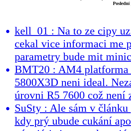
Poslední
kell_01 : Na to ze cipy u
cekal vice informaci me 
parametry bude mit minici
BMT20 : AM4 platforma oh
5800X3D neni ideal. Neza
úrovni R5 7600 což není z
SuSty : Ale sám v článku 
kdy prý ubude cukání apo