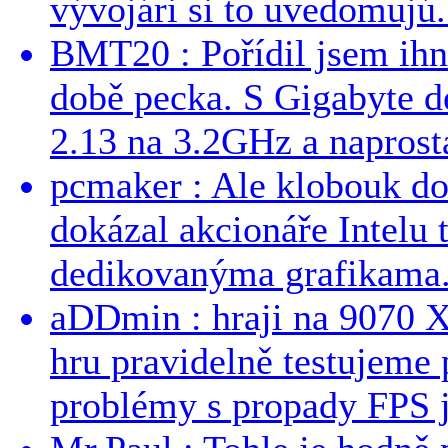
vývojári si to uvedomujú..
BMT20 : Pořídil jsem ih
době pecka. S Gigabyte d
2.13 na 3.2GHz a naprostá
pcmaker : Ale klobouk do
dokázal akcionáře Intelu 
dedikovanýma grafikama..
aDDmin : hraji na 9070 XT
hru pravidelně testujeme
problémy s propady FPS j