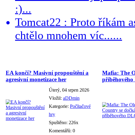
:)...
Tomcat22 : Proto říkám a
chtělo mnohem víc......
EA končí? Masivní propouštění a
Mafia: The O
agresivní monetizace her
příběhového
Úterý, 04 srpen 2026
Vložil:
aDDmin
Kategorie:
Počítačové
hry
Spuštěno: 226x
Komentářů: 0