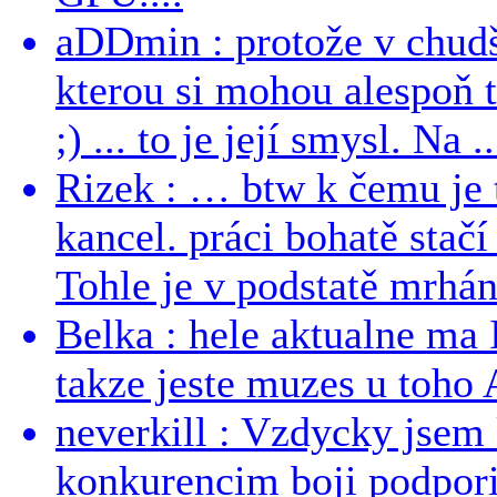
aDDmin : protože v chudší
kterou si mohou alespoň 
;) ... to je její smysl. Na ..
Rizek : … btw k čemu je
kancel. práci bohatě stač
Tohle je v podstatě mrhání
Belka : hele aktualne ma I
takze jeste muzes u toho 
neverkill : Vzdycky jse
konkurencim boji podporil 