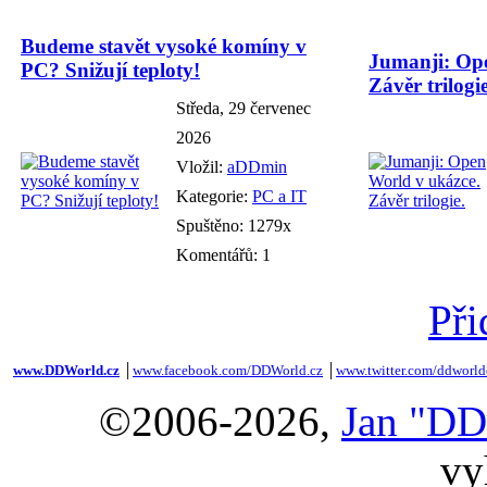
Budeme stavět vysoké komíny v
Jumanji: Ope
PC? Snižují teploty!
Závěr trilogie
Středa, 29 červenec
2026
Vložil:
aDDmin
Kategorie:
PC a IT
Spuštěno: 1279x
Komentářů: 1
Při
www.DDWorld.cz
│
www.facebook.com/DDWorld.cz
│
www.twitter.com/ddworld
©2006-2026,
Jan "DD
vy