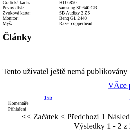
Grafická karta:
HD 6850
Pevný disk:
samsung SP 640 GB
Zvuková karta:
SB Audigy 2 ZS
Monitor:
Benq GL 2440
Myš:
Razer copperhead
Články
Tento uživatel ještě nemá publikovány 
VĂ­ce 
Typ
Komentáře
Přihlášení
<< Začátek
< Předchozí
1
Násled
Výsledky 1 - 2 z 