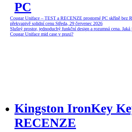
PC
Cougar Uniface – TEST a RECENZE prostorné PC skříně bez 
překvapivě solidní cenu
Středa, 29 červenec 2026
Slušný prostor, jednoduchý funkční design a rozumná cena. Jaká 
Cougar Uniface mid case v praxi?
Kingston IronKey Ke
RECENZE