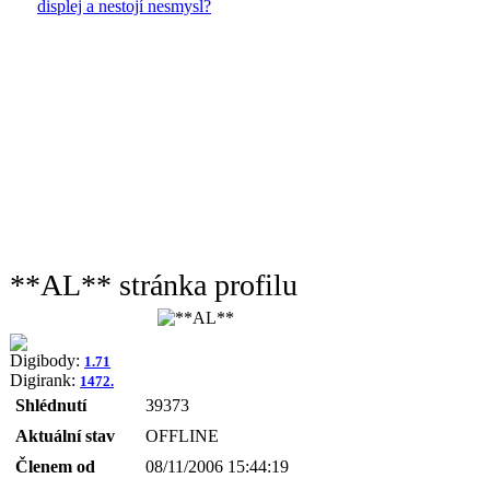
displej a nestojí nesmysl?
**AL** stránka profilu
Digibody:
1.71
Digirank:
1472.
Shlédnutí
39373
Aktuální stav
OFFLINE
Členem od
08/11/2006 15:44:19