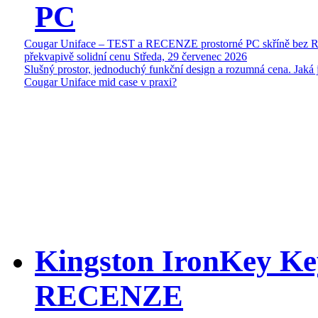
PC
Cougar Uniface – TEST a RECENZE prostorné PC skříně bez 
překvapivě solidní cenu
Středa, 29 červenec 2026
Slušný prostor, jednoduchý funkční design a rozumná cena. Jaká 
Cougar Uniface mid case v praxi?
Kingston IronKey Ke
RECENZE