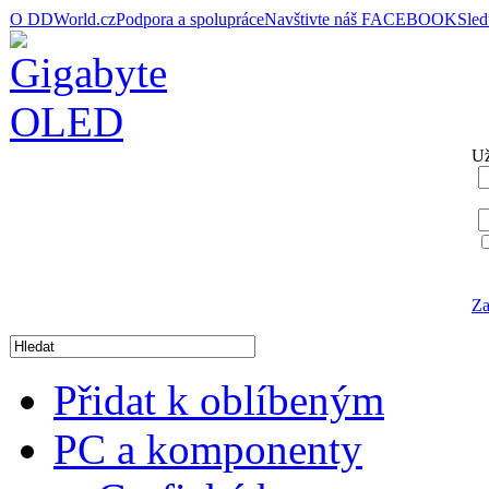
O DDWorld.cz
Podpora a spolupráce
Navštivte náš FACEBOOK
Sle
Už
Za
Přidat k oblíbeným
PC a komponenty