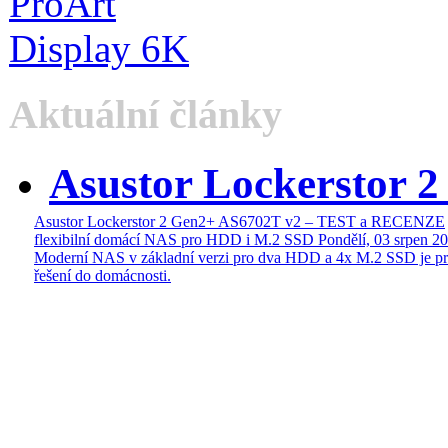
Aktuální články
Asustor Lockerstor 
Asustor Lockerstor 2 Gen2+ AS6702T v2 – TEST a RECENZE
flexibilní domácí NAS pro HDD i M.2 SSD
Pondělí, 03 srpen 2
Moderní NAS v základní verzi pro dva HDD a 4x M.2 SSD je pr
řešení do domácnosti.