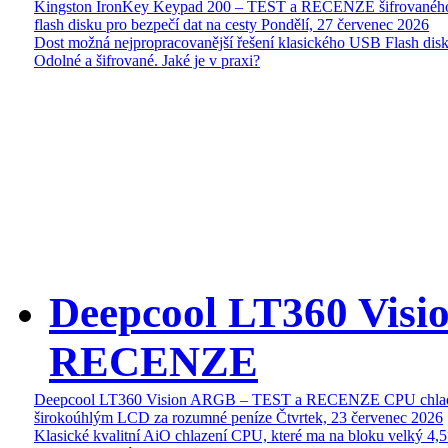
Kingston IronKey Keypad 200 – TEST a RECENZE šifrované
flash disku pro bezpečí dat na cesty
Pondělí, 27 červenec 2026
Dost možná nejpropracovanější řešení klasického USB Flash disk
Odolné a šifrované. Jaké je v praxi?
Deepcool LT360 Vis
RECENZE
Deepcool LT360 Vision ARGB – TEST a RECENZE CPU chlad
širokoúhlým LCD za rozumné peníze
Čtvrtek, 23 červenec 2026
Klasické kvalitní AiO chlazení CPU, které ma na bloku velký 4