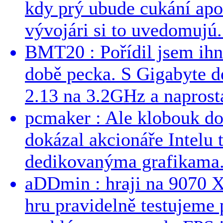
kdy prý ubude cukání apo
vývojári si to uvedomujú..
BMT20 : Pořídil jsem ih
době pecka. S Gigabyte d
2.13 na 3.2GHz a naprostá
pcmaker : Ale klobouk do
dokázal akcionáře Intelu 
dedikovanýma grafikama..
aDDmin : hraji na 9070 XT
hru pravidelně testujeme