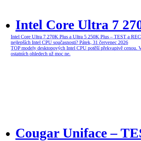
Intel Core Ultra 7 27
Intel Core Ultra 7 270K Plus a Ultra 5 250K Plus – TEST a R
nejlepších Intel CPU současnosti?
Pátek, 31 červenec 2026
TOP modely desktopových Intel CPU potěší překvapivě cenou. 
ostatních ohledech už moc ne.
Cougar Uniface – T