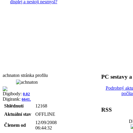
displej a nestojí nesmysl?
achnaton stránka profilu
PC sestavy 
Podrobný aktu
počít
Digibody:
0.02
Digirank:
6641.
Shlédnutí
12168
RSS
Aktuální stav
OFFLINE
D
12/09/2008
Členem od
06:44:32