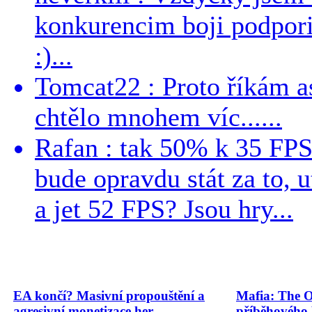
konkurencim boji podporil 
:)...
Tomcat22 : Proto říkám a
chtělo mnohem víc......
Rafan : tak 50% k 35 FPS 
bude opravdu stát za to, 
a jet 52 FPS? Jsou hry...
EA končí? Masivní propouštění a
Mafia: The O
agresivní monetizace her
příběhového