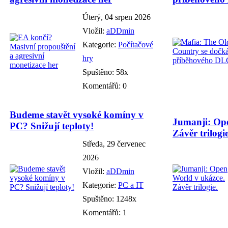
Úterý, 04 srpen 2026
Vložil:
aDDmin
Kategorie:
Počítačové
hry
Spuštěno: 58x
Komentářů: 0
Budeme stavět vysoké komíny v
Jumanji: Ope
PC? Snižují teploty!
Závěr trilogie
Středa, 29 červenec
2026
Vložil:
aDDmin
Kategorie:
PC a IT
Spuštěno: 1248x
Komentářů: 1