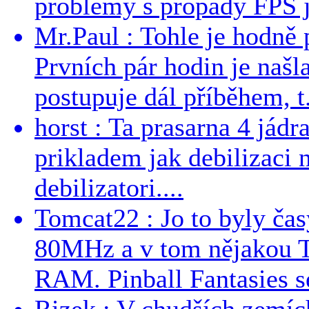
problémy s propady FPS j
Mr.Paul : Tohle je hodně 
Prvních pár hodin je našl
postupuje dál příběhem, t.
horst : Ta prasarna 4 jád
prikladem jak debilizaci
debilizatori....
Tomcat22 : Jo to byly č
80MHz a v tom nějakou T
RAM. Pinball Fantasies se
Rizek : V chudších zemích