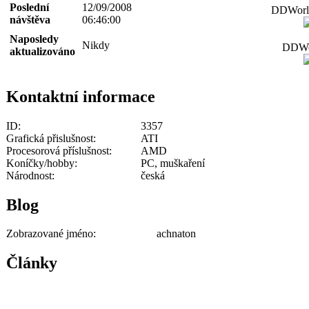
Poslední
12/09/2008
DDWorld
návštěva
06:46:00
Naposledy
Nikdy
DDWor
aktualizováno
Kontaktní informace
ID:
3357
Grafická přislušnost:
ATI
Procesorová příslušnost:
AMD
Koníčky/hobby:
PC, muškaření
Národnost:
česká
Blog
Zobrazované jméno:
achnaton
Články