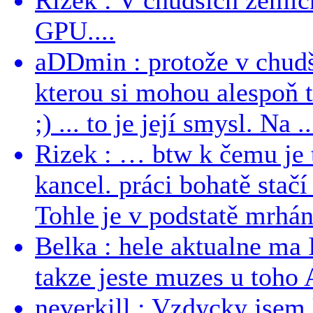
GPU....
aDDmin : protože v chudší
kterou si mohou alespoň 
;) ... to je její smysl. Na ..
Rizek : … btw k čemu je
kancel. práci bohatě stač
Tohle je v podstatě mrhání
Belka : hele aktualne ma I
takze jeste muzes u toho 
neverkill : Vzdycky jse