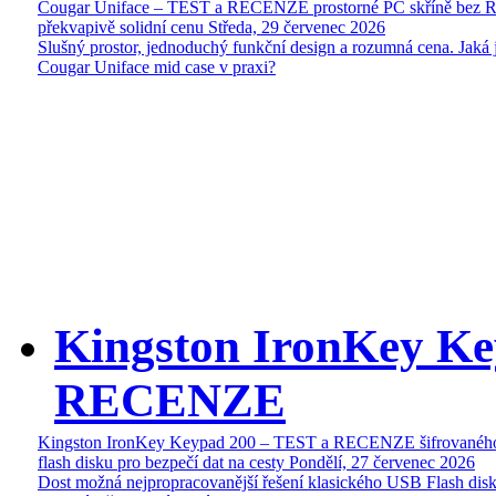
Cougar Uniface – TEST a RECENZE prostorné PC skříně bez 
překvapivě solidní cenu
Středa, 29 červenec 2026
Slušný prostor, jednoduchý funkční design a rozumná cena. Jaká 
Cougar Uniface mid case v praxi?
Kingston IronKey Ke
RECENZE
Kingston IronKey Keypad 200 – TEST a RECENZE šifrované
flash disku pro bezpečí dat na cesty
Pondělí, 27 červenec 2026
Dost možná nejpropracovanější řešení klasického USB Flash disk