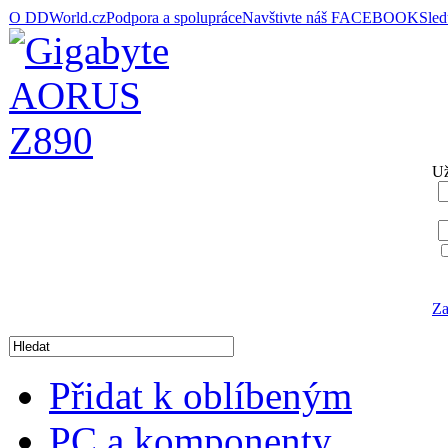
O DDWorld.cz
Podpora a spolupráce
Navštivte náš FACEBOOK
Sle
Už
Za
Přidat k oblíbeným
PC a komponenty