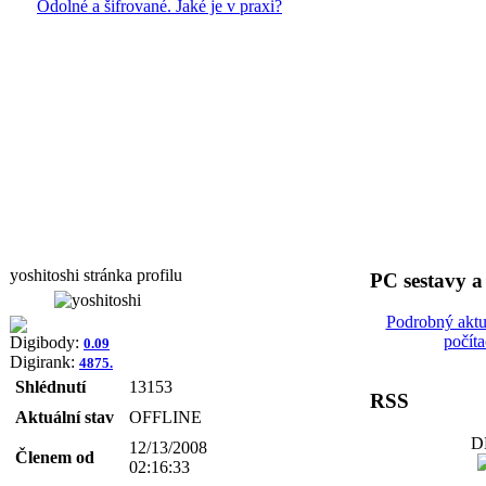
Odolné a šifrované. Jaké je v praxi?
yoshitoshi stránka profilu
PC sestavy 
Podrobný aktu
počít
Digibody:
0.09
Digirank:
4875.
Shlédnutí
13153
RSS
Aktuální stav
OFFLINE
D
12/13/2008
Členem od
02:16:33