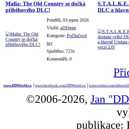
Mafia: The Old Country se dočká
S.T.A.L.K.E.
příběhového DLC!
DLC a hlavně
Pondělí, 03 srpen 2026
Vložil:
aDDmin
Kategorie:
Počítačové
hry
Spuštěno: 723x
Komentářů: 0
Při
www.DDWorld.cz
│
www.facebook.com/DDWorld.cz
│
www.twitter.com/ddworld
©2006-2026,
Jan "DD
vy
publikace: