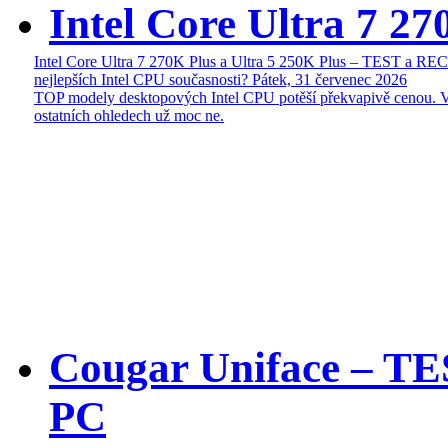
Intel Core Ultra 7 27
Intel Core Ultra 7 270K Plus a Ultra 5 250K Plus – TEST a R
nejlepších Intel CPU současnosti?
Pátek, 31 červenec 2026
TOP modely desktopových Intel CPU potěší překvapivě cenou. 
ostatních ohledech už moc ne.
Cougar Uniface – T
PC