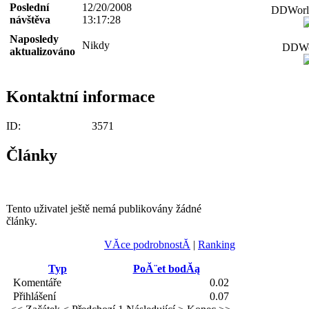
Poslední
12/20/2008
DDWorld
návštěva
13:17:28
Naposledy
Nikdy
DDWor
aktualizováno
Kontaktní informace
ID:
3571
Články
Tento uživatel ještě nemá publikovány žádné
články.
VĂ­ce podrobnostĂ­
|
Ranking
Typ
PoĂ¨et bodĂą
Komentáře
0.02
Přihlášení
0.07