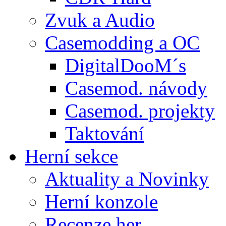
Zvuk a Audio
Casemodding a OC
DigitalDooM´s
Casemod. návody
Casemod. projekty
Taktování
Herní sekce
Aktuality a Novinky
Herní konzole
Recenze her