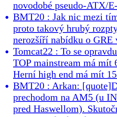
novodobé pseudo-ATX/E-
BMT20 : Jak nic mezi tí
proto takový hrubý rozpt
nerozšíří nabídku o GRE v
Tomcat22 : To se opravdu
TOP mainstream má mít 
Herní high end má mít 15
BMT20 : Arkan: [quote]De
prechodom na AM5 (u INT
pred Haswellom). Skutočn