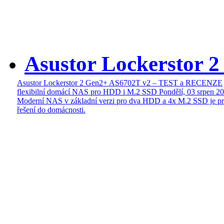
Asustor Lockerstor 
Asustor Lockerstor 2 Gen2+ AS6702T v2 – TEST a RECENZE
flexibilní domácí NAS pro HDD i M.2 SSD
Pondělí, 03 srpen 2
Moderní NAS v základní verzi pro dva HDD a 4x M.2 SSD je pr
řešení do domácnosti.