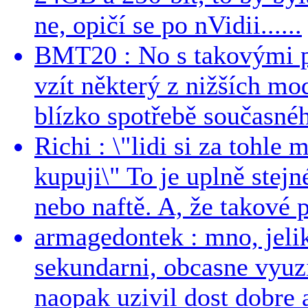
ne, opičí se po nVidii......
BMT20 : No s takovými p
vzít některý z nižších mo
blízko spotřebě současnéh
Richi : \"lidi si za tohle
kupuji\" To je uplně stejn
nebo naftě. A, že takové p
armagedontek : mno, jeli
sekundarni, obcasne vyuzi
naopak uzivil dost dobre a