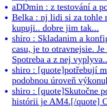
aDDmin : z testování a pou
Belka : nj lidi si za tohl
kupuji.. dobre jim tak...
shiro : Skladanim a konfi
casu, je to otravnejsie. Je
Spotreba a z nej vyplyva..
shiro : [quote]potřebují 
podobnou úroveň výkonu[/
shiro : [quote]Skutočne 
histórii je AM4.[/quote]