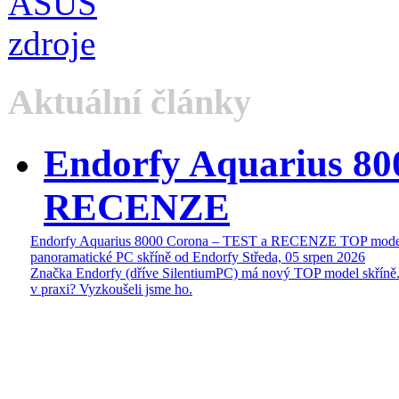
Aktuální články
Endorfy Aquarius 80
RECENZE
Endorfy Aquarius 8000 Corona – TEST a RECENZE TOP mode
panoramatické PC skříně od Endorfy
Středa, 05 srpen 2026
Značka Endorfy (dříve SilentiumPC) má nový TOP model skříně.
v praxi? Vyzkoušeli jsme ho.