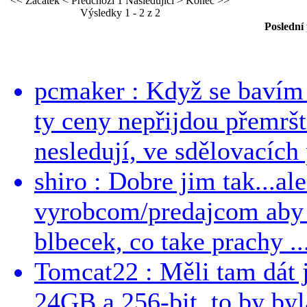
<< Začátek
< Předchozí
1
Následující >
Konec >>
Výsledky 1 - 2 z 2
Poslední
pcmaker : Když se bavím
ty ceny nepřijdou přemršt
nesledují, ve sdělovacích 
shiro : Dobre jim tak...al
vyrobcom/predajcom aby z
blbecek, co take prachy ..
Tomcat22 : Měli tam dát 
24GB a 256-bit, to by byla