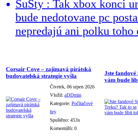
SuSty : Tak xbox konci ur
bude nedotovane pc post
nepredajú ani polku toho c
Corsair Cove – zajímavá pirátská
Jste fandové 
budovatelská strategie vyšla
vám bude líbi
Čtvrtek, 06 srpen 2026
Vložil:
aDDmin
Kategorie:
Počítačové
hry
Spuštěno: 453x
Komentářů: 0