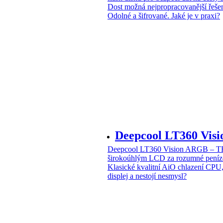
Dost možná nejpropracovanější řeše
Odolné a šifrované. Jaké je v praxi?
Deepcool LT360 Vi
Deepcool LT360 Vision ARGB – T
širokoúhlým LCD za rozumné peníz
Klasické kvalitní AiO chlazení CPU
displej a nestojí nesmysl?