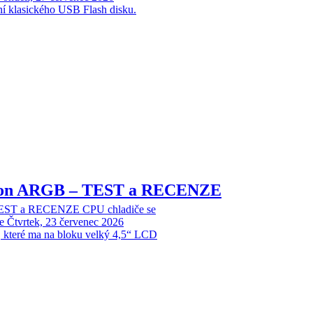
ní klasického USB Flash disku.
sion ARGB – TEST a RECENZE
EST a RECENZE CPU chladiče se
e
Čtvrtek, 23 červenec 2026
, které ma na bloku velký 4,5“ LCD