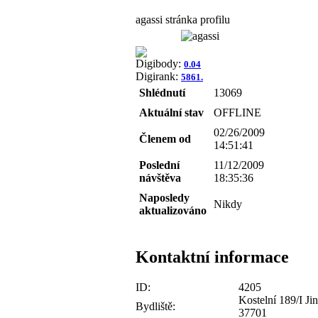
agassi stránka profilu
Digibody:
0.04
Digirank:
5861.
Shlédnutí
13069
Aktuální stav
OFFLINE
02/26/2009
Členem od
14:51:41
Poslední
11/12/2009
návštěva
18:35:36
Naposledy
Nikdy
aktualizováno
Kontaktní informace
ID:
4205
Kostelní 189/I Ji
Bydliště:
37701