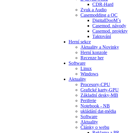
CDR-Hard
Zvuk a Audio
Casemodding a OC
DigitalDooM´s
Casemod. návody
Casemod. projekty
Taktování
Herní sekce
Aktuality a Novinky
Herní konzole
Recenze her
Software
Linux
Windows
Aktuality
Procesory-CPU
Grafické karty-GPU
Základní desky-MB
Periferie
Notebook - NB
ukládání dat-média
Software
Aktuality
Články o webu
Reklama a PR