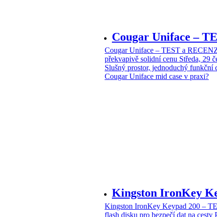
Cougar Uniface – T
Cougar Uniface – TEST a RECENZE
překvapivě solidní cenu
Středa, 29 
Slušný prostor, jednoduchý funkční 
Cougar Uniface mid case v praxi?
Kingston IronKey 
Kingston IronKey Keypad 200 – 
flash disku pro bezpečí dat na cesty