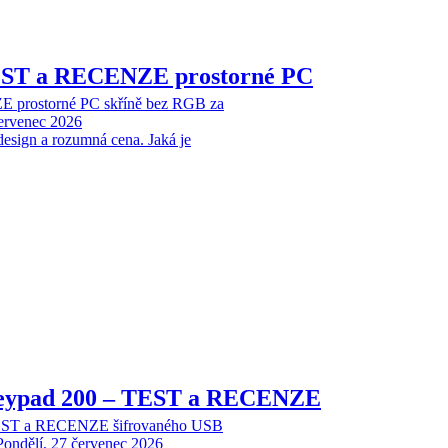
EST a RECENZE prostorné PC
 prostorné PC skříně bez RGB za
červenec 2026
design a rozumná cena. Jaká je
Keypad 200 – TEST a RECENZE
TEST a RECENZE šifrovaného USB
Pondělí, 27 červenec 2026