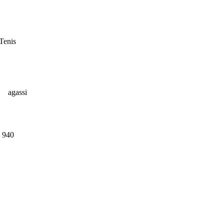
Tenis
agassi
 940