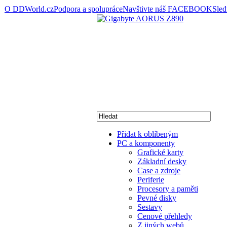
O DDWorld.cz
Podpora a spolupráce
Navštivte náš FACEBOOK
Sle
Přidat k oblíbeným
PC a komponenty
Grafické karty
Základní desky
Case a zdroje
Periferie
Procesory a paměti
Pevné disky
Sestavy
Cenové přehledy
Z jiných webů