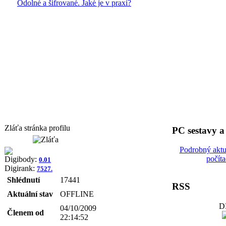
Odolné a šifrované. Jaké je v praxi?
Zláťa stránka profilu
PC sestavy 
Podrobný aktu
počít
Digibody:
0.01
Digirank:
7527.
Shlédnutí
17441
RSS
Aktuální stav
OFFLINE
D
04/10/2009
Členem od
22:14:52