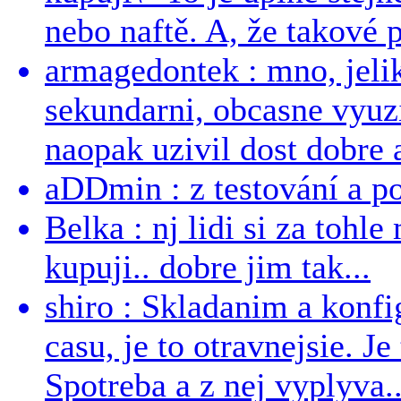
nebo naftě. A, že takové p
armagedontek : mno, jeli
sekundarni, obcasne vyuzi
naopak uzivil dost dobre a
aDDmin : z testování a pou
Belka : nj lidi si za tohl
kupuji.. dobre jim tak...
shiro : Skladanim a konfi
casu, je to otravnejsie. Je
Spotreba a z nej vyplyva..