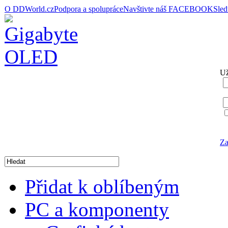
O DDWorld.cz
Podpora a spolupráce
Navštivte náš FACEBOOK
Sle
Už
Za
Přidat k oblíbeným
PC a komponenty