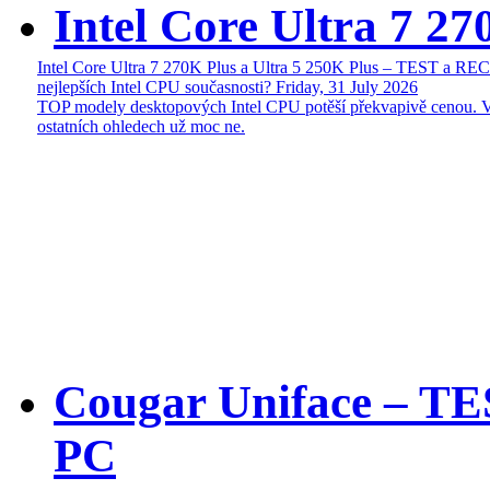
Intel Core Ultra 7 27
Intel Core Ultra 7 270K Plus a Ultra 5 250K Plus – TEST a R
nejlepších Intel CPU současnosti?
Friday, 31 July 2026
TOP modely desktopových Intel CPU potěší překvapivě cenou. 
ostatních ohledech už moc ne.
Cougar Uniface – T
PC