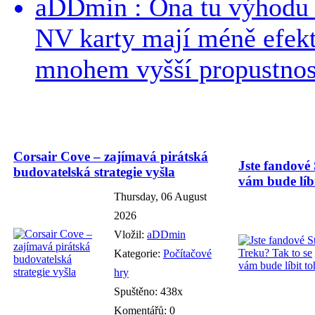
aDDmin : Ona tu výhodu a
NV karty mají méně efekt
mnohem vyšší propustnost
Corsair Cove – zajímavá pirátská
Jste fandové 
budovatelská strategie vyšla
vám bude líbi
Thursday, 06 August
2026
Vložil:
aDDmin
Kategorie:
Počítačové
hry
Spuštěno: 438x
Komentářů: 0