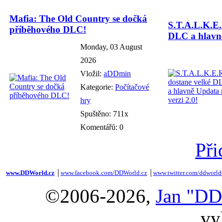
Mafia: The Old Country se dočká
S.T.A.L.K.E.
příběhového DLC!
DLC a hlavně
Monday, 03 August
2026
Vložil:
aDDmin
Kategorie:
Počítačové
hry
Spuštěno: 711x
Komentářů: 0
Při
www.DDWorld.cz
│
www.facebook.com/DDWorld.cz
│
www.twitter.com/ddworld
©2006-2026,
Jan "DD
vy