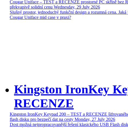
Cougar Uniface – TEST a RECENZE prostorné PC skříně bez 
překvapivě solidní cenu
Wednesday, 29 July 2026
Slušný prostor, jednoduchý funkční design a rozumná cena. Jaká 
Cougar Uniface mid case v praxi?
Kingston IronKey Ke
RECENZE
Kingston IronKey Keypad 200 – TEST a RECENZE šifrované
flash disku pro bezpečí dat na cesty
Monday, 27 July 2026
Dost možná nejpropracovanější řešení klasického USB Flash disk