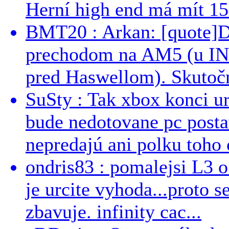
Herní high end má mít 15
BMT20 : Arkan: [quote]De
prechodom na AM5 (u INT
pred Haswellom). Skutočn
SuSty : Tak xbox konci ur
bude nedotovane pc post
nepredajú ani polku toho c
ondris83 : pomalejsi L3 o
je urcite vyhoda...proto 
zbavuje. infinity cac...