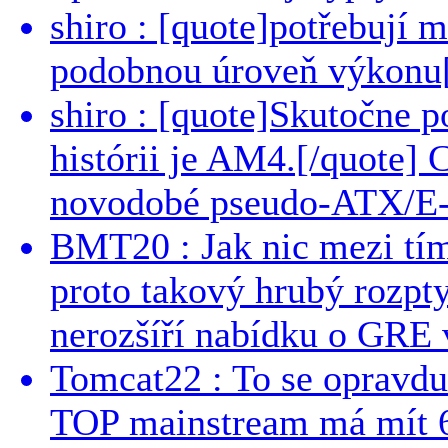
shiro : [quote]potřebují 
podobnou úroveň výkonu[/
shiro : [quote]Skutočne 
histórii je AM4.[/quote]
novodobé pseudo-ATX/E-
BMT20 : Jak nic mezi tí
proto takový hrubý rozpt
nerozšíří nabídku o GRE v
Tomcat22 : To se opravdu
TOP mainstream má mít 