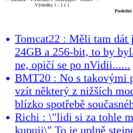
Výsledky 1 - 1 z 1
Poslední
Tomcat22 : Měli tam dát 
24GB a 256-bit, to by byla
ne, opičí se po nVidii......
BMT20 : No s takovými p
vzít některý z nižších mo
blízko spotřebě současnéh
Richi : \"lidi si za tohle
kupuji\" To je uplně stejn