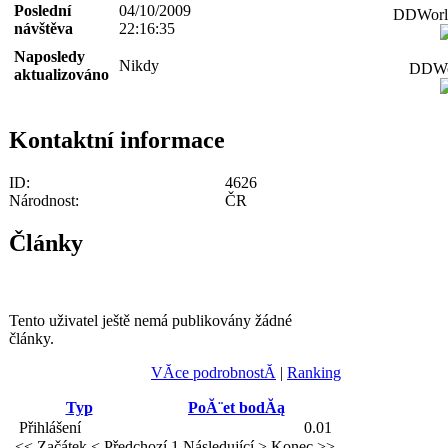
Poslední
04/10/2009
DDWorld
návštěva
22:16:35
Naposledy
Nikdy
DDWor
aktualizováno
Kontaktní informace
ID:
4626
Národnost:
ČR
Články
Tento uživatel ještě nemá publikovány žádné
články.
VĂ­ce podrobnostĂ­
|
Ranking
Typ
PoĂ¨et bodĂą
Přihlášení
0.01
<< Začátek
< Předchozí
1
Následující >
Konec >>