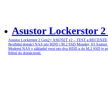
Asustor Lockerstor 
Asustor Lockerstor 2 Gen2+ AS6702T v2 – TEST a RECENZE
flexibilní domácí NAS pro HDD i M.2 SSD
Monday, 03 August
Moderní NAS v základní verzi pro dva HDD a 4x M.2 SSD je pr
řešení do domácnosti.