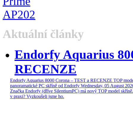
Aktuální články
Endorfy Aquarius 80
RECENZE
Endorfy Aquarius 8000 Corona – TEST a RECENZE TOP mode
panoramatické PC skříně od Endorfy
Wednesday, 05 August 202
Značka Endorfy (dříve SilentiumPC) má nový TOP model skříně.
v praxi? Vyzkoušeli jsme ho.