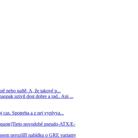
ině nebo naftě. A, že takové p...
opak uzivil dost dobre a rad.. Ani ...
j cas. Spotreba a z nej vyplyva...
? [quote]Tieto novodobé pseudo-ATX/E-
asem nerozšíří nabídku o GRE varianty