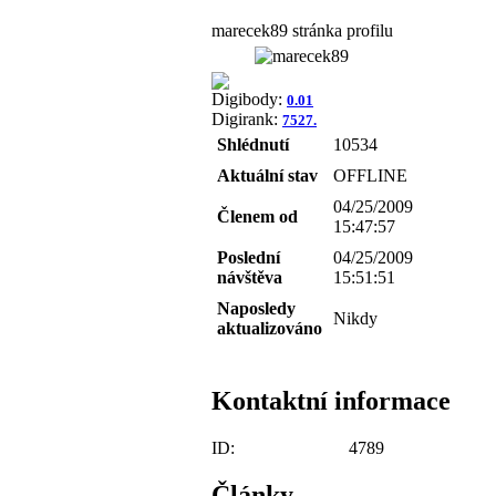
marecek89 stránka profilu
Digibody:
0.01
Digirank:
7527.
Shlédnutí
10534
Aktuální stav
OFFLINE
04/25/2009
Členem od
15:47:57
Poslední
04/25/2009
návštěva
15:51:51
Naposledy
Nikdy
aktualizováno
Kontaktní informace
ID:
4789
Články