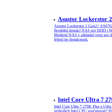
Asustor Lockerstor
Asustor Lockerstor 2 Gen2+ AS6
flexibilní domácí NAS pro HDD i 
Moderní NAS v základní verzi pro 
řešení do domácnosti.
Intel Core Ultra 7 2
Intel Core Ultra 7 270K Plus a Ul
nejlepších Intel CPU současnosti?
Pá