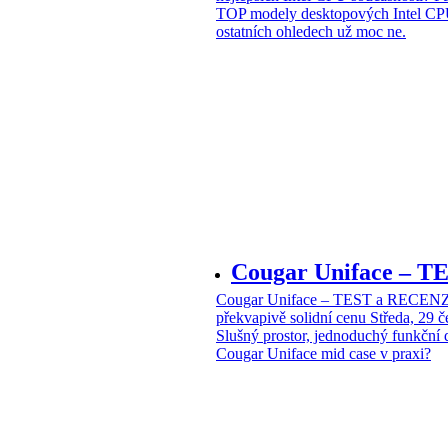
TOP modely desktopových Intel CPU
ostatních ohledech už moc ne.
Cougar Uniface – T
Cougar Uniface – TEST a RECENZE
překvapivě solidní cenu
Středa, 29 
Slušný prostor, jednoduchý funkční 
Cougar Uniface mid case v praxi?