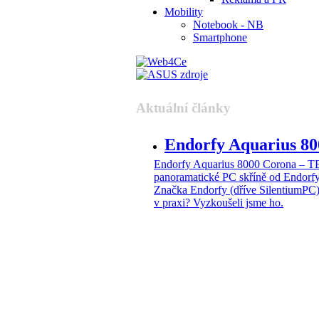
Mobility
Notebook - NB
Smartphone
Aktuální články
Endorfy Aquarius 
Endorfy Aquarius 8000 Corona –
panoramatické PC skříně od Endorf
Značka Endorfy (dříve SilentiumPC)
v praxi? Vyzkoušeli jsme ho.