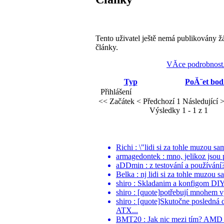
Tento uživatel ještě nemá publikovány ž
články.
VĂ­ce podrobnost
Typ
PoĂ¨et bo
Přihlášení
<< Začátek
< Předchozí
1
Následující 
Výsledky 1 - 1 z 1
Richi : \"lidi si za tohle muzou sa
armagedontek : mno, jelikoz jsou p
aDDmin : z testování a používání? 
Belka : nj lidi si za tohle muzou s
shiro : Skladanim a konfigom DIY ri
shiro : [quote]potřebují mnohem v
shiro : [quote]Skutočne posledná
ATX...
BMT20 : Jak nic mezi tím? AMD po