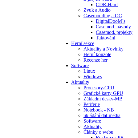
CDR-Hard
Zvuk a Audio
Casemodding a OC
DigitalDooM´s
Casemod. návody
Casemod. projekty
Taktování
Herní sekce
Aktuality a Novinky
Herní konzole
Recenze her
Software
Linux
Windows
Aktuality
Procesory-CPU
Grafické karty-GPU
Základní desky-MB
Periferie
Notebook - NB
ukládání dat-média
Software
Aktuality
Články o webu
Reklama a PR