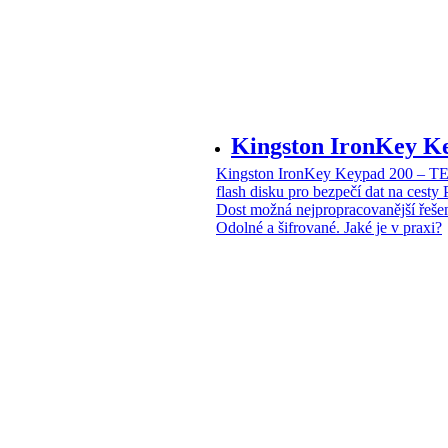
Kingston IronKey 
Kingston IronKey Keypad 200 – 
flash disku pro bezpečí dat na cesty
Dost možná nejpropracovanější řeše
Odolné a šifrované. Jaké je v praxi?