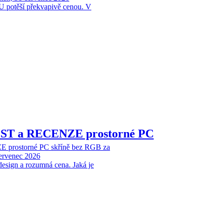
 potěší překvapivě cenou. V
EST a RECENZE prostorné PC
 prostorné PC skříně bez RGB za
červenec 2026
design a rozumná cena. Jaká je