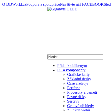
O DDWorld.cz
Podpora a spolupráce
Navštivte náš FACEBOOK
Sle
Přidat k oblíbeným
PC a komponenty
Grafické karty
Základní desky
Case a zdroje
Periferie
Procesory a paměti
Pevné disky
Sestavy
Cenové přehledy
Z jiných webů