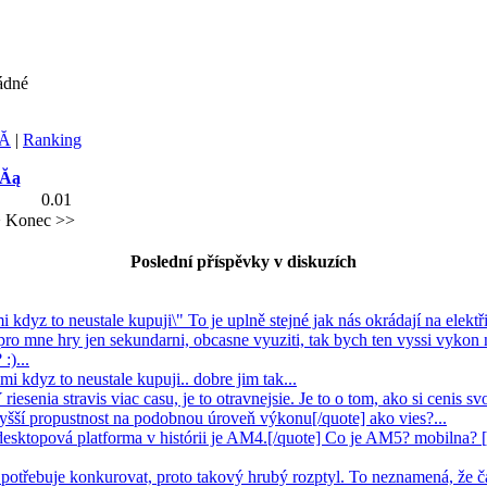
ádné
Ă­
|
Ranking
dĂą
0.01
>
Konec >>
Poslední příspěvky v diskuzích
mi kdyz to neustale kupuji\" To je uplně stejné jak nás okrádají na elektř
ro mne hry jen sekundarni, obcasne vyuziti, tak bych ten vyssi vykon na
:)...
ami kdyz to neustale kupuji.. dobre jim tak...
esenia stravis viac casu, je to otravnejsie. Je to o tom, ako si cenis svo
yšší propustnost na podobnou úroveň výkonu[/quote] ako vies?...
 desktopová platforma v histórii je AM4.[/quote] Co je AM5? mobilna
třebuje konkurovat, proto takový hrubý rozptyl. To neznamená, že č