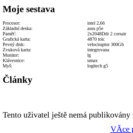
Moje sestava
Procesor:
intel 2,66
Základní deska:
asus p5e
Paměť:
2x2048Ddr 2 corsair
Grafická karta:
4870 toic
Pevný disk:
velociraptor 300Gb
Zvuková karta:
integrovana
Monitor:
lg
Klávesnice:
umax
Myš:
logitech g5
Články
Tento uživatel ještě nemá publikovány 
VĂ­ce 