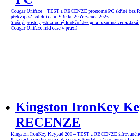
Cougar Uniface – TEST a RECENZE prostorné PC skříně bez 
překvapivě solidní cenu
Středa, 29 červenec 2026
Slušný prostor, jednoduchý funkční design a rozumná cena. Jaká 
Cougar Uniface mid case v praxi?
Kingston IronKey Ke
RECENZE
Kingston IronKey Keypad 200 – TEST a RECENZE šifrované
flash disku pro bezpečí dat na cesty
Pondělí, 27 červenec 2026