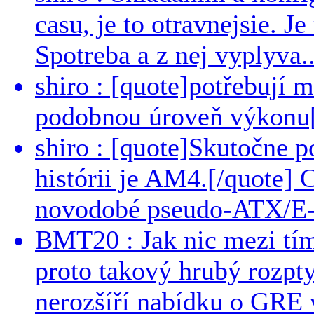
casu, je to otravnejsie. Je
Spotreba a z nej vyplyva..
shiro : [quote]potřebují 
podobnou úroveň výkonu[/
shiro : [quote]Skutočne 
histórii je AM4.[/quote]
novodobé pseudo-ATX/E-
BMT20 : Jak nic mezi tí
proto takový hrubý rozpt
nerozšíří nabídku o GRE v