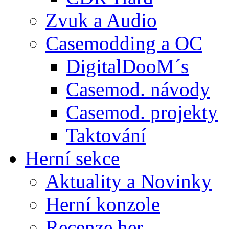
Zvuk a Audio
Casemodding a OC
DigitalDooM´s
Casemod. návody
Casemod. projekty
Taktování
Herní sekce
Aktuality a Novinky
Herní konzole
Recenze her