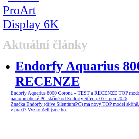
Aktuální články
Endorfy Aquarius 80
RECENZE
Endorfy Aquarius 8000 Corona – TEST a RECENZE TOP mode
panoramatické PC skříně od Endorfy
Středa, 05 srpen 2026
Značka Endorfy (dříve SilentiumPC) má nový TOP model skříně.
v praxi? Vyzkoušeli jsme ho.