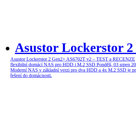
Asustor Lockerstor 
Asustor Lockerstor 2 Gen2+ AS6702T v2 – TEST a RECENZE
flexibilní domácí NAS pro HDD i M.2 SSD
Pondělí, 03 srpen 2
Moderní NAS v základní verzi pro dva HDD a 4x M.2 SSD je pr
řešení do domácnosti.