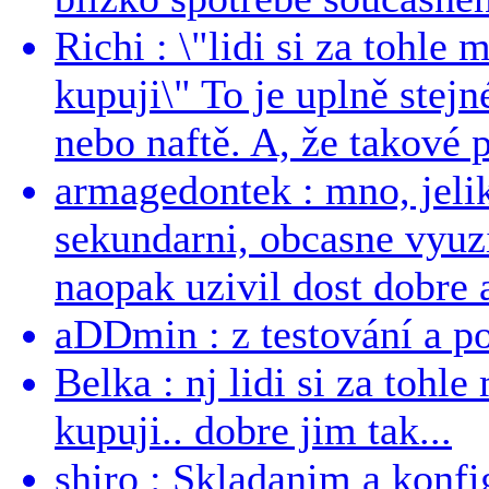
Richi : \"lidi si za tohle
kupuji\" To je uplně stejn
nebo naftě. A, že takové p
armagedontek : mno, jeli
sekundarni, obcasne vyuzi
naopak uzivil dost dobre a
aDDmin : z testování a pou
Belka : nj lidi si za tohl
kupuji.. dobre jim tak...
shiro : Skladanim a konfi