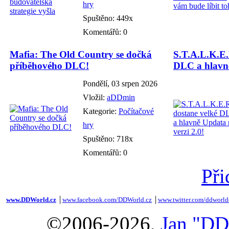
hry
Spuštěno: 449x
Komentářů: 0
Mafia: The Old Country se dočká
S.T.A.L.K.E.
příběhového DLC!
DLC a hlavně
Pondělí, 03 srpen 2026
Vložil:
aDDmin
Kategorie:
Počítačové
hry
Spuštěno: 718x
Komentářů: 0
Při
www.DDWorld.cz
│
www.facebook.com/DDWorld.cz
│
www.twitter.com/ddworld
©2006-2026,
Jan "DD