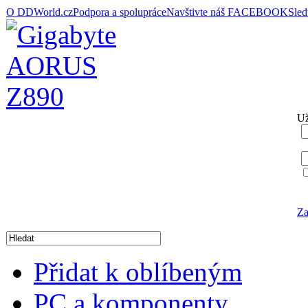
O DDWorld.cz
Podpora a spolupráce
Navštivte náš FACEBOOK
Sle
Už
Za
Přidat k oblíbeným
PC a komponenty