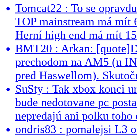
Tomcat22 : To se opravdu
TOP mainstream má mít 
Herní high end má mít 15
BMT20 : Arkan: [quote]De
prechodom na AM5 (u INT
pred Haswellom). Skutočn
SuSty : Tak xbox konci ur
bude nedotovane pc post
nepredajú ani polku toho c
ondris83 : pomalejsi L3 o