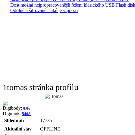
Dost možná nejpropracovanější řešení klasického USB Flash disk
Odolné a šifrované. Jaké je v praxi?
1tomas stránka profilu
Digibody:
0.06
Digirank:
5408.
Shlédnutí
17735
Aktuální stav
OFFLINE