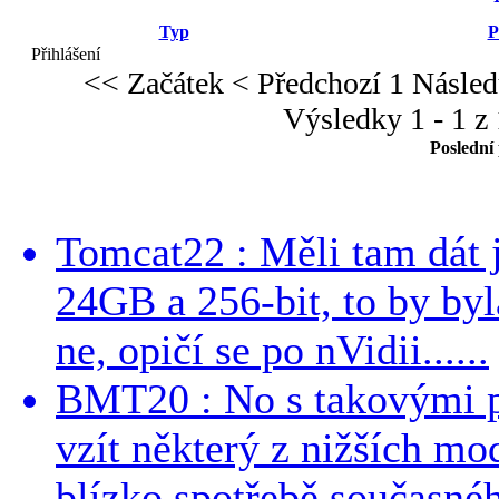
Typ
P
Přihlášení
<< Začátek
< Předchozí
1
Násled
Výsledky 1 - 1 z 
Poslední
Tomcat22 : Měli tam dát 
24GB a 256-bit, to by byla
ne, opičí se po nVidii......
BMT20 : No s takovými p
vzít některý z nižších mo
blízko spotřebě současnéh