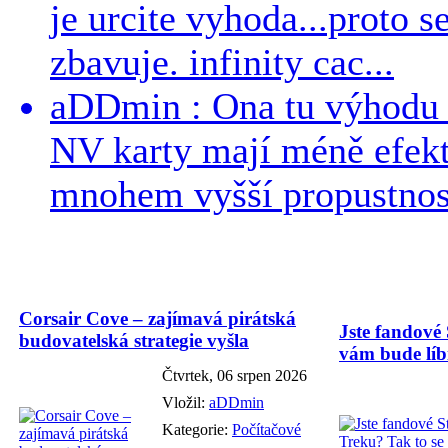
je urcite vyhoda...proto 
zbavuje. infinity cac...
aDDmin : Ona tu výhodu a
NV karty mají méně efekt
mnohem vyšší propustnost
Corsair Cove – zajímavá pirátská
Jste fandové 
budovatelská strategie vyšla
vám bude líbi
Čtvrtek, 06 srpen 2026
Vložil:
aDDmin
Kategorie:
Počítačové