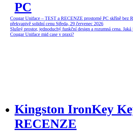
PC
Cougar Uniface – TEST a RECENZE prostorné PC skříně bez 
překvapivě solidní cenu
Středa, 29 červenec 2026
Slušný prostor, jednoduchý funkční design a rozumná cena. Jaká 
Cougar Uniface mid case v praxi?
Kingston IronKey Ke
RECENZE