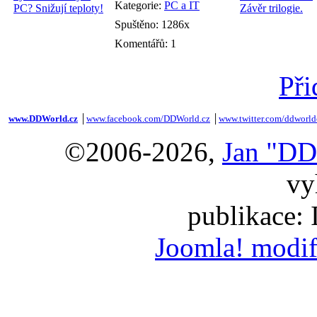
Kategorie:
PC a IT
Spuštěno: 1286x
Komentářů: 1
Při
www.DDWorld.cz
│
www.facebook.com/DDWorld.cz
│
www.twitter.com/ddworld
©2006-2026,
Jan "DD
vy
publikace:
Joomla! modif