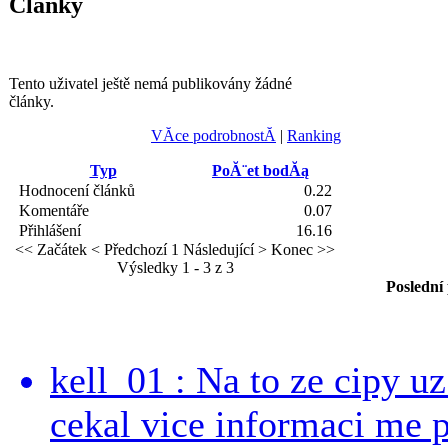
Články
Tento uživatel ještě nemá publikovány žádné
články.
VĂ­ce podrobnostĂ­
|
Ranking
Typ
PoĂ¨et bodĂą
Hodnocení článků
0.22
Komentáře
0.07
Přihlášení
16.16
<< Začátek
< Předchozí
1
Následující >
Konec >>
Výsledky 1 - 3 z 3
Poslední
kell_01 : Na to ze cipy u
cekal vice informaci me 