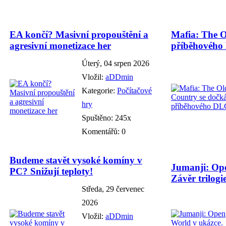
EA končí? Masivní propouštění a
Mafia: The O
agresivní monetizace her
příběhového
Úterý, 04 srpen 2026
Vložil:
aDDmin
Kategorie:
Počítačové
hry
Spuštěno: 245x
Komentářů: 0
Budeme stavět vysoké komíny v
Jumanji: Ope
PC? Snižují teploty!
Závěr trilogie
Středa, 29 červenec
2026
Vložil:
aDDmin