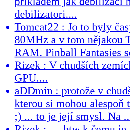
prikladem jak debilizaci
debilizatori....
Tomcat22 : Jo to byly č
80MHz a v tom nějakou T
RAM. Pinball Fantasies se
Rizek : V chudších zemích
GPU....
aDDmin : protože v chudší
kterou si mohou alespoň 
;) ... to je její smysl. Na ..
Rizek : … btw k čemu je