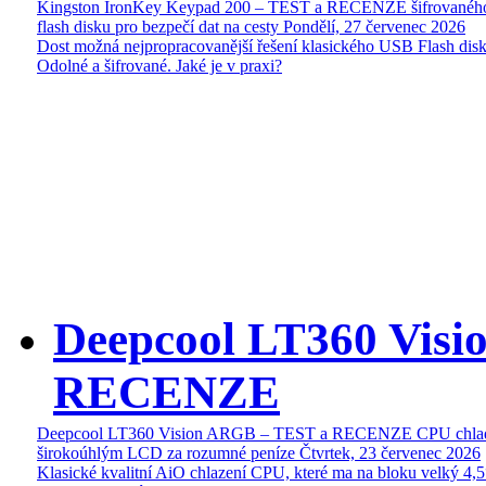
Kingston IronKey Keypad 200 – TEST a RECENZE šifrované
flash disku pro bezpečí dat na cesty
Pondělí, 27 červenec 2026
Dost možná nejpropracovanější řešení klasického USB Flash disk
Odolné a šifrované. Jaké je v praxi?
Deepcool LT360 Vis
RECENZE
Deepcool LT360 Vision ARGB – TEST a RECENZE CPU chlad
širokoúhlým LCD za rozumné peníze
Čtvrtek, 23 červenec 2026
Klasické kvalitní AiO chlazení CPU, které ma na bloku velký 4