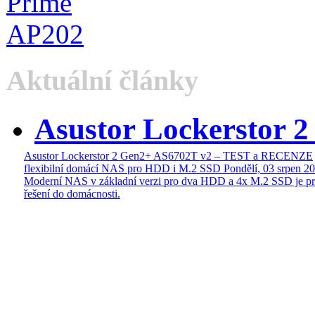
Aktuální články
Asustor Lockerstor 
Asustor Lockerstor 2 Gen2+ AS6702T v2 – TEST a RECENZE
flexibilní domácí NAS pro HDD i M.2 SSD
Pondělí, 03 srpen 2
Moderní NAS v základní verzi pro dva HDD a 4x M.2 SSD je pr
řešení do domácnosti.