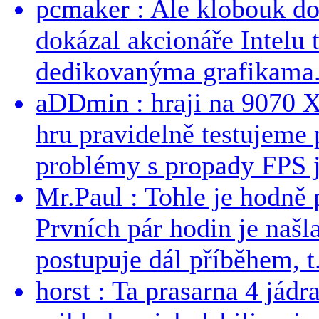
pcmaker : Ale klobouk do
dokázal akcionáře Intelu 
dedikovanýma grafikama..
aDDmin : hraji na 9070 XT
hru pravidelně testujeme
problémy s propady FPS j
Mr.Paul : Tohle je hodně 
Prvních pár hodin je našl
postupuje dál příběhem, t.
horst : Ta prasarna 4 jád