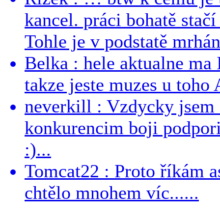
kancel. práci bohatě stač
Tohle je v podstatě mrhání
Belka : hele aktualne ma I
takze jeste muzes u toho 
neverkill : Vzdycky jse
konkurencim boji podporil 
:)...
Tomcat22 : Proto říkám a
chtělo mnohem víc......