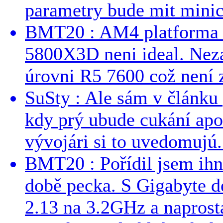
parametry bude mit minici
BMT20 : AM4 platforma oh
5800X3D neni ideal. Neza
úrovni R5 7600 což není z
SuSty : Ale sám v článku 
kdy prý ubude cukání apo
vývojári si to uvedomujú..
BMT20 : Pořídil jsem ih
době pecka. S Gigabyte d
2.13 na 3.2GHz a naprostá