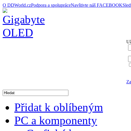
O DDWorld.cz
Podpora a spolupráce
Navštivte náš FACEBOOK
Sle
Už
Za
Přidat k oblíbeným
PC a komponenty