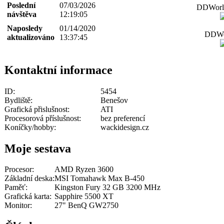
Poslední
07/03/2026
DDWorld
návštěva
12:19:05
Naposledy
01/14/2020
DDWor
aktualizováno
13:37:45
Kontaktní informace
ID:
5454
Bydliště:
Benešov
Grafická přislušnost:
ATI
Procesorová příslušnost:
bez preferencí
Koníčky/hobby:
wackidesign.cz
Moje sestava
Procesor:
AMD Ryzen 3600
Základní deska:
MSI Tomahawk Max B-450
Paměť:
Kingston Fury 32 GB 3200 MHz
Grafická karta:
Sapphire 5500 XT
Monitor:
27" BenQ GW2750