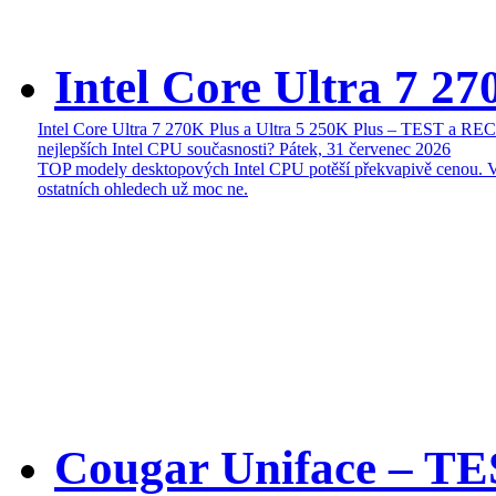
Intel Core Ultra 7 27
Intel Core Ultra 7 270K Plus a Ultra 5 250K Plus – TEST a R
nejlepších Intel CPU současnosti?
Pátek, 31 červenec 2026
TOP modely desktopových Intel CPU potěší překvapivě cenou. 
ostatních ohledech už moc ne.
Cougar Uniface – T