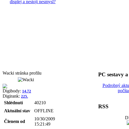
displej a nestojí nesmysl?
Wacki stránka profilu
PC sestavy 
Podrobný aktu
počít
Digibody:
14.72
Digirank:
225.
Shlédnutí
40210
RSS
Aktuální stav
OFFLINE
D
10/30/2009
Členem od
15:21:49