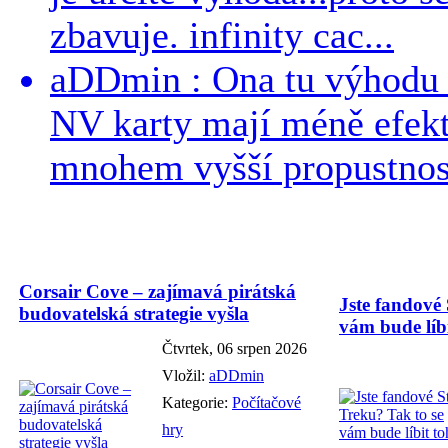
zbavuje. infinity cac...
aDDmin : Ona tu výhodu a
NV karty mají méně efekt
mnohem vyšší propustnost
Corsair Cove – zajímavá pirátská
Jste fandové 
budovatelská strategie vyšla
vám bude líbi
Čtvrtek, 06 srpen 2026
Vložil:
aDDmin
Kategorie:
Počítačové
hry