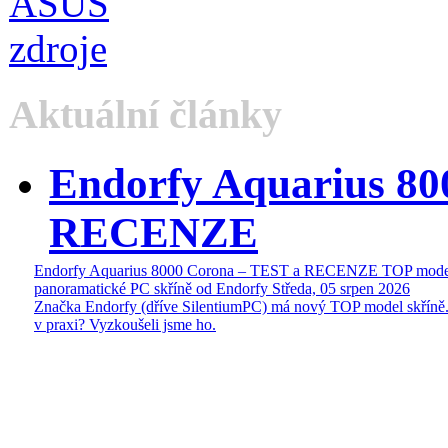
Aktuální články
Endorfy Aquarius 80
RECENZE
Endorfy Aquarius 8000 Corona – TEST a RECENZE TOP mode
panoramatické PC skříně od Endorfy
Středa, 05 srpen 2026
Značka Endorfy (dříve SilentiumPC) má nový TOP model skříně.
v praxi? Vyzkoušeli jsme ho.