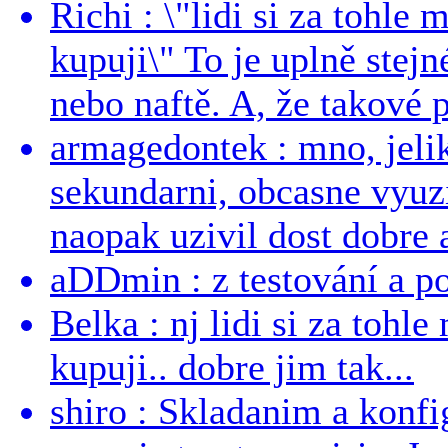
Richi : \"lidi si za tohle
kupuji\" To je uplně stejn
nebo naftě. A, že takové p
armagedontek : mno, jeli
sekundarni, obcasne vyuzi
naopak uzivil dost dobre a
aDDmin : z testování a pou
Belka : nj lidi si za tohl
kupuji.. dobre jim tak...
shiro : Skladanim a konfi