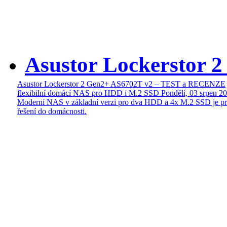
Asustor Lockerstor 
Asustor Lockerstor 2 Gen2+ AS6702T v2 – TEST a RECENZE
flexibilní domácí NAS pro HDD i M.2 SSD
Pondělí, 03 srpen 2
Moderní NAS v základní verzi pro dva HDD a 4x M.2 SSD je pr
řešení do domácnosti.