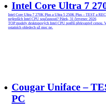
Intel Core Ultra 7 27
Intel Core Ultra 7 270K Plus a Ultra 5 250K Plus – TEST a R
nejlepších Intel CPU současnosti?
Pátek, 31 červenec 2026
TOP modely desktopových Intel CPU potěší překvapivě cenou. 
ostatních ohledech už moc ne.
Cougar Uniface – T
PC