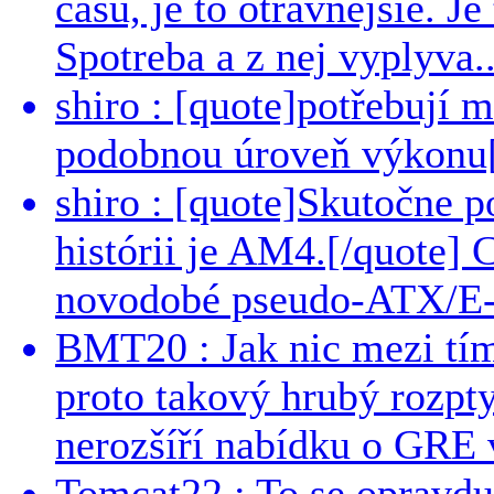
casu, je to otravnejsie. Je
Spotreba a z nej vyplyva..
shiro : [quote]potřebují 
podobnou úroveň výkonu[/
shiro : [quote]Skutočne 
histórii je AM4.[/quote]
novodobé pseudo-ATX/E-
BMT20 : Jak nic mezi tí
proto takový hrubý rozpt
nerozšíří nabídku o GRE v
Tomcat22 : To se opravdu