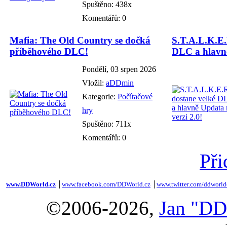
Spuštěno: 438x
Komentářů: 0
Mafia: The Old Country se dočká
S.T.A.L.K.E.
příběhového DLC!
DLC a hlavně
Pondělí, 03 srpen 2026
Vložil:
aDDmin
Kategorie:
Počítačové
hry
Spuštěno: 711x
Komentářů: 0
Při
www.DDWorld.cz
│
www.facebook.com/DDWorld.cz
│
www.twitter.com/ddworld
©2006-2026,
Jan "DD