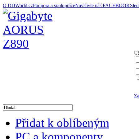
O DDWorld.cz
Podpora a spolupráce
Navštivte náš FACEBOOK
Sle
Už
Za
Přidat k oblíbeným
PC a komponenty