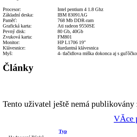
Procesor:
Intel pentium 4 1.8 Ghz
Základní deska:
IBM 83091AG
Paměť:
768 Mb DDR-ram
Grafická karta:
Ati radeon 9550SE
Pevný disk:
80 Gb, 40Gb
Zvuková karta:
FM801
Monitor:
HP L1706 19"
Klávesnice:
štardantná klávesnica
Myš:
4- tlačidlova miška dokonca aj s guľôčk
Články
Tento uživatel ještě nemá publikovány 
VĂ­ce 
Typ