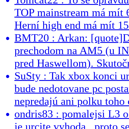
TOP mainstream má mít 
Herní high end má mít 15
BMT20 : Arkan: [quote]De
prechodom na AM5 (u INT
pred Haswellom). Skutočn
SuSty : Tak xbox konci ur
bude nedotovane pc post
nepredajú ani polku toho c
ondris83 : pomalejsi L3 o
je urcite vyhoda...proto 