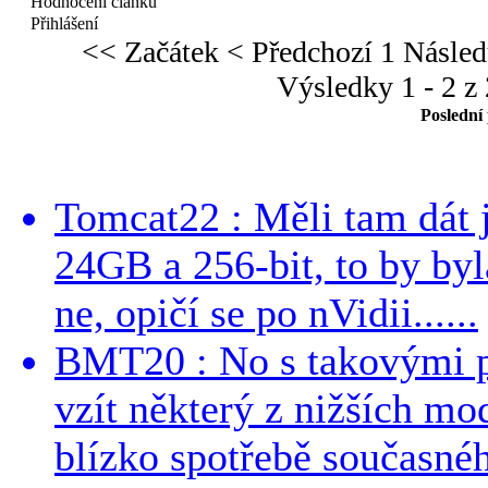
Hodnocení článků
Přihlášení
<< Začátek
< Předchozí
1
Násled
Výsledky 1 - 2 z 
Poslední
Tomcat22 : Měli tam dát 
24GB a 256-bit, to by byla
ne, opičí se po nVidii......
BMT20 : No s takovými p
vzít některý z nižších mo
blízko spotřebě současnéh