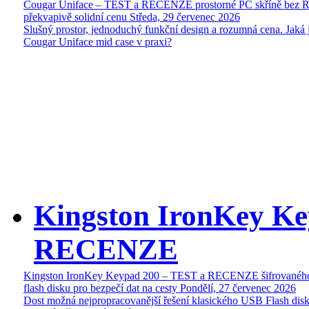
Cougar Uniface – TEST a RECENZE prostorné PC skříně bez 
překvapivě solidní cenu
Středa, 29 červenec 2026
Slušný prostor, jednoduchý funkční design a rozumná cena. Jaká 
Cougar Uniface mid case v praxi?
Kingston IronKey Ke
RECENZE
Kingston IronKey Keypad 200 – TEST a RECENZE šifrované
flash disku pro bezpečí dat na cesty
Pondělí, 27 červenec 2026
Dost možná nejpropracovanější řešení klasického USB Flash disk