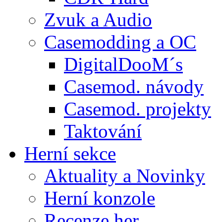
Zvuk a Audio
Casemodding a OC
DigitalDooM´s
Casemod. návody
Casemod. projekty
Taktování
Herní sekce
Aktuality a Novinky
Herní konzole
Recenze her