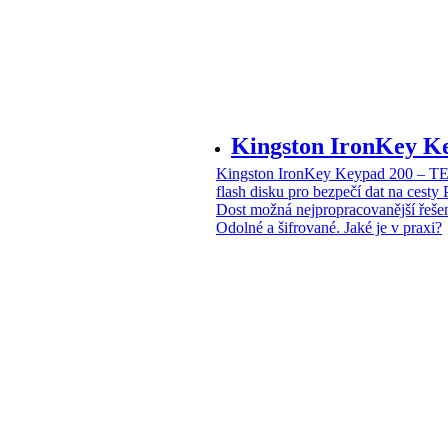
Kingston IronKey 
Kingston IronKey Keypad 200 – 
flash disku pro bezpečí dat na cesty
Dost možná nejpropracovanější řeše
Odolné a šifrované. Jaké je v praxi?