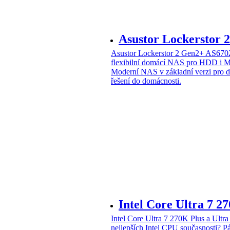
Asustor Lockerstor
Asustor Lockerstor 2 Gen2+ AS6
flexibilní domácí NAS pro HDD i 
Moderní NAS v základní verzi pro 
řešení do domácnosti.
Intel Core Ultra 7 2
Intel Core Ultra 7 270K Plus a Ul
nejlepších Intel CPU současnosti?
Pá