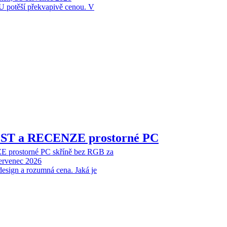
 potěší překvapivě cenou. V
EST a RECENZE prostorné PC
 prostorné PC skříně bez RGB za
červenec 2026
design a rozumná cena. Jaká je