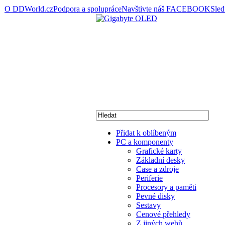
O DDWorld.cz
Podpora a spolupráce
Navštivte náš FACEBOOK
Sle
Přidat k oblíbeným
PC a komponenty
Grafické karty
Základní desky
Case a zdroje
Periferie
Procesory a paměti
Pevné disky
Sestavy
Cenové přehledy
Z jiných webů