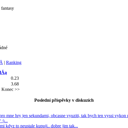
 fantasy
ádné
Ă­
|
Ranking
dĂą
0.23
3.68
>
Konec >>
Poslední příspěvky v diskuzích
ro mne hry jen sekundarni, obcasne vyuziti, tak bych ten vyssi vykon na
:)...
ami kdyz to neustale kupuji.. dobre jim tak...