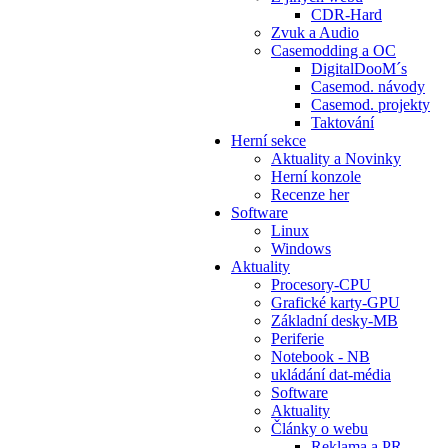
CDR-Hard
Zvuk a Audio
Casemodding a OC
DigitalDooM´s
Casemod. návody
Casemod. projekty
Taktování
Herní sekce
Aktuality a Novinky
Herní konzole
Recenze her
Software
Linux
Windows
Aktuality
Procesory-CPU
Grafické karty-GPU
Základní desky-MB
Periferie
Notebook - NB
ukládání dat-média
Software
Aktuality
Články o webu
Reklama a PR