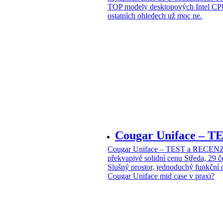
TOP modely desktopových Intel CPU
ostatních ohledech už moc ne.
Cougar Uniface – T
Cougar Uniface – TEST a RECENZE
překvapivě solidní cenu
Středa, 29 
Slušný prostor, jednoduchý funkční 
Cougar Uniface mid case v praxi?