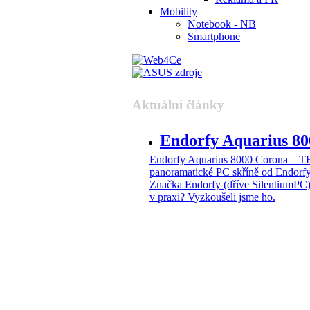
Mobility
Notebook - NB
Smartphone
Aktuální články
Endorfy Aquarius 
Endorfy Aquarius 8000 Corona –
panoramatické PC skříně od Endorf
Značka Endorfy (dříve SilentiumPC)
v praxi? Vyzkoušeli jsme ho.