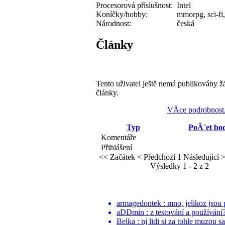
Procesorová příslušnost:
Intel
Koníčky/hobby:
mmorpg, sci-fi,
Národnost:
česká
Články
Tento uživatel ještě nemá publikovány ž
články.
VĂ­ce podrobnost
Typ
PoĂ¨et bo
Komentáře
Přihlášení
<< Začátek
< Předchozí
1
Následující 
Výsledky 1 - 2 z 2
armagedontek : mno, jelikoz jsou p
aDDmin : z testování a používání? 
Belka : nj lidi si za tohle muzou s