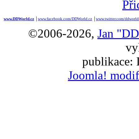
Při
www.DDWorld.cz
│
www.facebook.com/DDWorld.cz
│
www.twitter.com/ddworld
©2006-2026,
Jan "DD
vy
publikace:
Joomla! modif