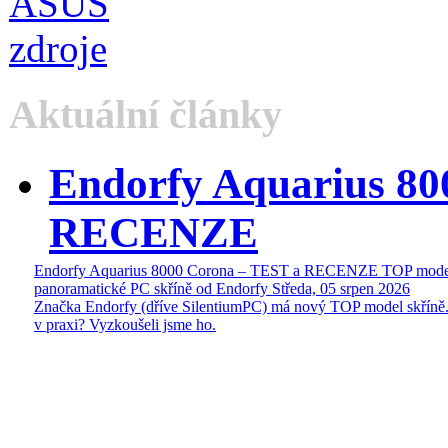
Aktuální články
Endorfy Aquarius 80
RECENZE
Endorfy Aquarius 8000 Corona – TEST a RECENZE TOP mode
panoramatické PC skříně od Endorfy
Středa, 05 srpen 2026
Značka Endorfy (dříve SilentiumPC) má nový TOP model skříně.
v praxi? Vyzkoušeli jsme ho.