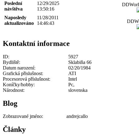
Poslední
12/29/2025
DDWorld
návštěva
13:50:16
Naposledy
11/28/2011
DDWor
aktualizováno
14:46:43
Kontaktní informace
ID:
5927
Bydliště:
Sklabiňa 66
Datum narození:
02/20/1984
Grafická přislušnost:
ATI
Procesorová příslušnost:
Intel
Koníčky/hobby:
Pc,
Národnost:
slovenska
Blog
Zobrazované jméno:
andrejcallo
Články