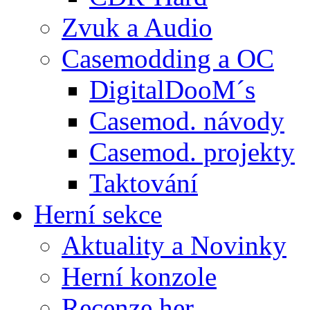
Zvuk a Audio
Casemodding a OC
DigitalDooM´s
Casemod. návody
Casemod. projekty
Taktování
Herní sekce
Aktuality a Novinky
Herní konzole
Recenze her