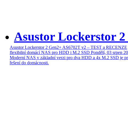
Asustor Lockerstor 
Asustor Lockerstor 2 Gen2+ AS6702T v2 – TEST a RECENZE
flexibilní domácí NAS pro HDD i M.2 SSD
Pondělí, 03 srpen 2
Moderní NAS v základní verzi pro dva HDD a 4x M.2 SSD je pr
řešení do domácnosti.