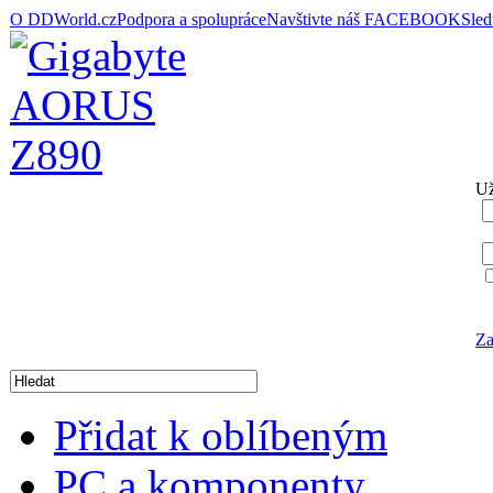
O DDWorld.cz
Podpora a spolupráce
Navštivte náš FACEBOOK
Sle
Už
Za
Přidat k oblíbeným
PC a komponenty