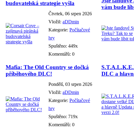
Jste fandové 
budovatelská strategie vyšla
vám bude líbi
Čtvrtek, 06 srpen 2026
Vložil:
aDDmin
Kategorie:
Počítačové
hry
Spuštěno: 449x
Komentářů: 0
Mafia: The Old Country se dočká
S.T.A.L.K.E.
příběhového DLC!
DLC a hlavně
Pondělí, 03 srpen 2026
Vložil:
aDDmin
Kategorie:
Počítačové
hry
Spuštěno: 719x
Komentářů: 0