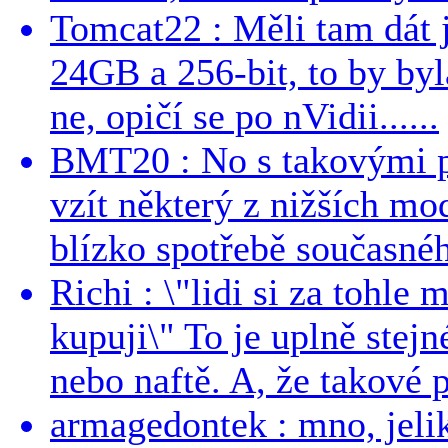
Tomcat22 : Měli tam dát 
24GB a 256-bit, to by byla
ne, opičí se po nVidii......
BMT20 : No s takovými p
vzít některý z nižších mo
blízko spotřebě současnéh
Richi : \"lidi si za tohle
kupuji\" To je uplně stejn
nebo naftě. A, že takové p
armagedontek : mno, jeli