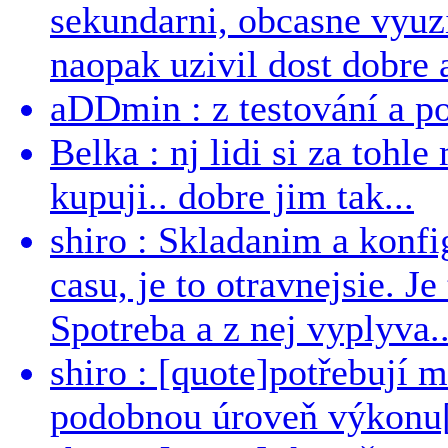
sekundarni, obcasne vyuzi
naopak uzivil dost dobre a
aDDmin : z testování a pou
Belka : nj lidi si za tohl
kupuji.. dobre jim tak...
shiro : Skladanim a konfi
casu, je to otravnejsie. Je
Spotreba a z nej vyplyva..
shiro : [quote]potřebují 
podobnou úroveň výkonu[/