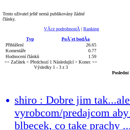
Tento uživatel ještě nemá publikovány žádné
články.
VĂ­ce podrobnostĂ­
|
Ranking
Typ
PoĂ¨et bodĂą
Přihlášení
26.65
Komentáře
0.77
Hodnocení článků
1.59
<< Začátek
< Předchozí
1
Následující >
Konec >>
Výsledky 1 - 3 z 3
Poslední
shiro : Dobre jim tak...al
vyrobcom/predajcom aby z
blbecek, co take prachy ..