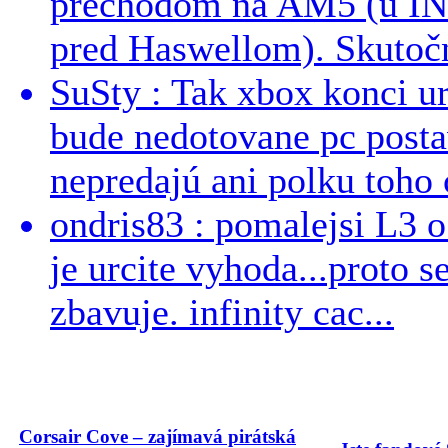
prechodom na AM5 (u INT
pred Haswellom). Skutočn
SuSty : Tak xbox konci ur
bude nedotovane pc post
nepredajú ani polku toho c
ondris83 : pomalejsi L3 o
je urcite vyhoda...proto 
zbavuje. infinity cac...
Corsair Cove – zajímavá pirátská