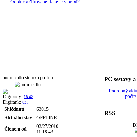
Odolné a šifrované. Jaké je v praxi?
andrejcallo stránka profilu
PC sestavy 
Podrobný aktu
počít
Digibody:
28.42
Digirank:
85.
Shlédnutí
63015
RSS
Aktuální stav
OFFLINE
D
02/27/2010
Členem od
11:18:43