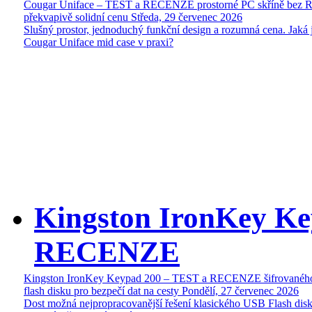
Cougar Uniface – TEST a RECENZE prostorné PC skříně bez 
překvapivě solidní cenu
Středa, 29 červenec 2026
Slušný prostor, jednoduchý funkční design a rozumná cena. Jaká 
Cougar Uniface mid case v praxi?
Kingston IronKey Ke
RECENZE
Kingston IronKey Keypad 200 – TEST a RECENZE šifrované
flash disku pro bezpečí dat na cesty
Pondělí, 27 červenec 2026
Dost možná nejpropracovanější řešení klasického USB Flash disk