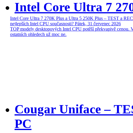
Intel Core Ultra 7 27
Intel Core Ultra 7 270K Plus a Ultra 5 250K Plus – TEST a R
nejlepších Intel CPU současnosti?
Pátek, 31 červenec 2026
TOP modely desktopových Intel CPU potěší překvapivě cenou. 
ostatních ohledech už moc ne.
Cougar Uniface – T
PC