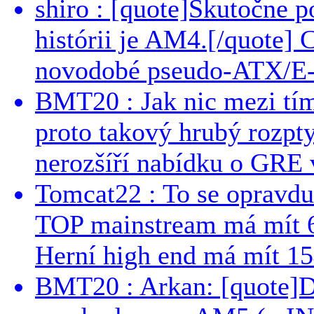
shiro : [quote]Skutočne 
histórii je AM4.[/quote]
novodobé pseudo-ATX/E-
BMT20 : Jak nic mezi tí
proto takový hrubý rozpt
nerozšíří nabídku o GRE v
Tomcat22 : To se opravdu
TOP mainstream má mít 
Herní high end má mít 15
BMT20 : Arkan: [quote]De