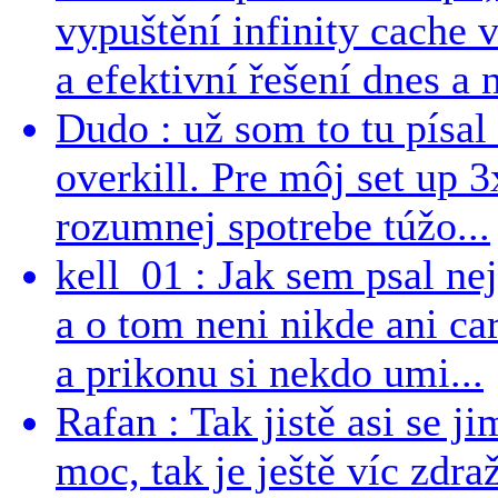
vypuštění infinity cache v
a efektivní řešení dnes a n
Dudo : už som to tu písal 
overkill. Pre môj set up 
rozumnej spotrebe túžo...
kell_01 : Jak sem psal ne
a o tom neni nikde ani ca
a prikonu si nekdo umi...
Rafan : Tak jistě asi se j
moc, tak je ještě víc zdraž