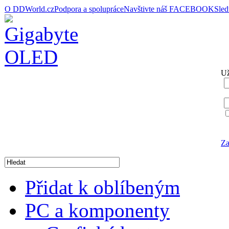
O DDWorld.cz
Podpora a spolupráce
Navštivte náš FACEBOOK
Sle
Už
Za
Přidat k oblíbeným
PC a komponenty