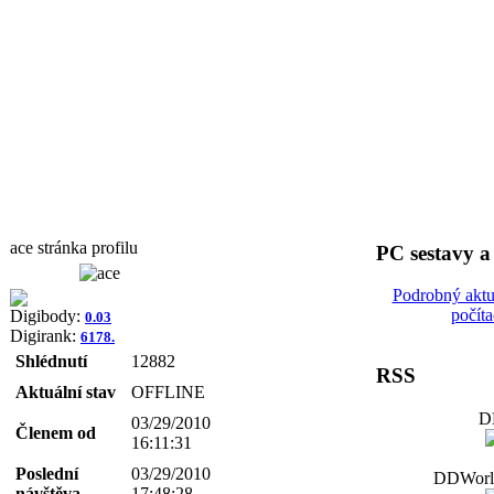
ace stránka profilu
PC sestavy 
Podrobný aktu
počít
Digibody:
0.03
Digirank:
6178.
Shlédnutí
12882
RSS
Aktuální stav
OFFLINE
D
03/29/2010
Členem od
16:11:31
Poslední
03/29/2010
DDWorld
návštěva
17:48:28