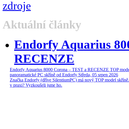
Aktuální články
Endorfy Aquarius 80
RECENZE
Endorfy Aquarius 8000 Corona – TEST a RECENZE TOP mode
panoramatické PC skříně od Endorfy
Středa, 05 srpen 2026
Značka Endorfy (dříve SilentiumPC) má nový TOP model skříně.
v praxi? Vyzkoušeli jsme ho.