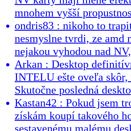
mnohem vyšší propustnost
ondris83 : nikoho to trapi
nesmyslne tvrdi, ze amd m
nejakou vyhodou nad NV, 
Arkan : Desktop definit
INTELU ešte oveľa skôr,
Skutočne posledná desktop
Kastan42 : Pokud jsem tro
získám koupí takového h
sestavenému malému deskt