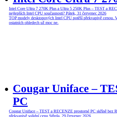
Intel Core Ultra 7 270K Plus a Ultra 5 250K Plus – TEST a R
nejlepších Intel CPU současnosti?
Pátek, 31 červenec 2026
TOP modely desktopových Intel CPU potěší překvapivě cenou. 
ostatních ohledech už moc ne.
Cougar Uniface – T
PC
Cougar Uniface – TEST a RECENZE prostorné PC skříně bez 
překvapivě solidní cenu
Středa, 29 červenec 2026