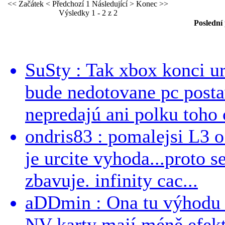
<< Začátek
< Předchozí
1
Následující >
Konec >>
Výsledky 1 - 2 z 2
Poslední
SuSty : Tak xbox konci ur
bude nedotovane pc post
nepredajú ani polku toho c
ondris83 : pomalejsi L3 o
je urcite vyhoda...proto 
zbavuje. infinity cac...
aDDmin : Ona tu výhodu a
NV karty mají méně efekt