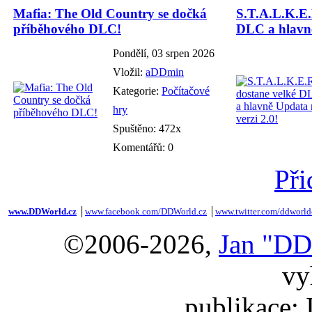
Mafia: The Old Country se dočká
S.T.A.L.K.E.
příběhového DLC!
DLC a hlavně
Pondělí, 03 srpen 2026
Vložil:
aDDmin
Kategorie:
Počítačové
hry
Spuštěno: 472x
Komentářů: 0
Při
www.DDWorld.cz
│
www.facebook.com/DDWorld.cz
│
www.twitter.com/ddworld
©2006-2026,
Jan "DD
vy
publikace: