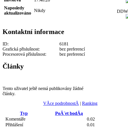
Naposledy
Nikdy
DDWor
aktualizováno
Kontaktní informace
ID:
6181
Grafická přislušnost:
bez preferencí
Procesorová příslušnost:
bez preferencí
Články
Tento uživatel ještě nemá publikovány žádné
články.
VĂ­ce podrobnostĂ­
|
Ranking
Typ
PoĂ¨et bodĂą
Komentáře
0.02
Přihlášení
0.01