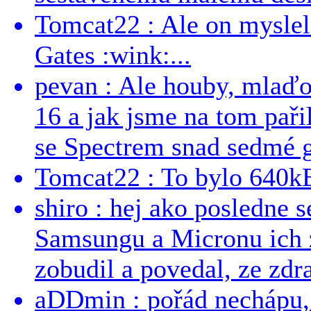
Tomcat22 : Ale on myslel 
Gates :wink:...
pevan : Ale houby, mlaď
16 a jak jsme na tom pařil
se Spectrem snad sedmé g
Tomcat22 : To bylo 640kB
shiro : hej ako posledne 
Samsungu a Micronu ich 
zobudil a povedal, ze zdra
aDDmin : pořád nechápu, 