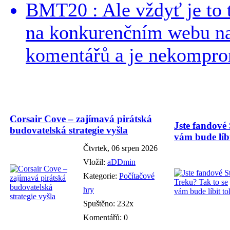
BMT20 : Ale vždyť je to 
na konkurenčním webu na 
komentářů a je nekomprom
Corsair Cove – zajímavá pirátská
Jste fandové 
budovatelská strategie vyšla
vám bude líbi
Čtvrtek, 06 srpen 2026
Vložil:
aDDmin
Kategorie:
Počítačové
hry
Spuštěno: 232x
Komentářů: 0