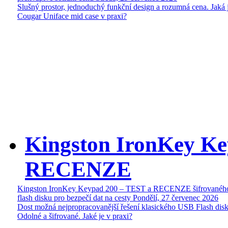
Slušný prostor, jednoduchý funkční design a rozumná cena. Jaká 
Cougar Uniface mid case v praxi?
Kingston IronKey Ke
RECENZE
Kingston IronKey Keypad 200 – TEST a RECENZE šifrované
flash disku pro bezpečí dat na cesty
Pondělí, 27 červenec 2026
Dost možná nejpropracovanější řešení klasického USB Flash disk
Odolné a šifrované. Jaké je v praxi?