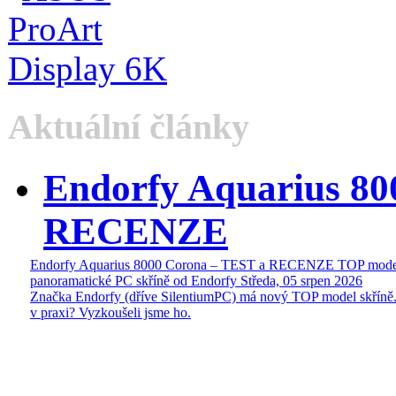
Aktuální články
Endorfy Aquarius 80
RECENZE
Endorfy Aquarius 8000 Corona – TEST a RECENZE TOP mode
panoramatické PC skříně od Endorfy
Středa, 05 srpen 2026
Značka Endorfy (dříve SilentiumPC) má nový TOP model skříně.
v praxi? Vyzkoušeli jsme ho.