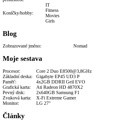
IT
Fitness
Koníčky/hobby:
Movies
Girls
Blog
Zobrazované jméno:
Nomad
Moje sestava
Procesor:
Core 2 Duo E8500@3,8GHz
Základní deska:
Gigabyte EP45 UD3 P
Paměť:
4x2GB DDRII Geil EVO
Grafická karta:
Ati Radeon HD 4870X2
Pevný disk:
2x640GB Samsung F1
Zvuková karta:
X-Fi Extreme Gamer
Monitor:
LG 27"
Články