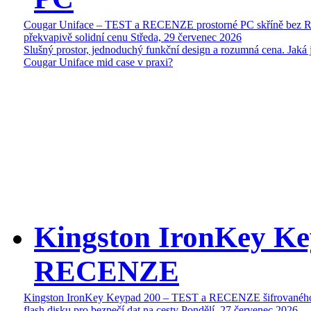
Cougar Uniface – TEST a RECENZE prostorné PC skříně bez 
překvapivě solidní cenu
Středa, 29 červenec 2026
Slušný prostor, jednoduchý funkční design a rozumná cena. Jaká 
Cougar Uniface mid case v praxi?
Kingston IronKey Ke
RECENZE
Kingston IronKey Keypad 200 – TEST a RECENZE šifrované
flash disku pro bezpečí dat na cesty
Pondělí, 27 červenec 2026