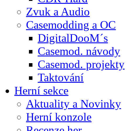
Zvuk a Audio
Casemodding a OC
DigitalDooM´s
Casemod. návody
Casemod. projekty
Taktování
Herní sekce
Aktuality a Novinky
Herní konzole
Recenze her