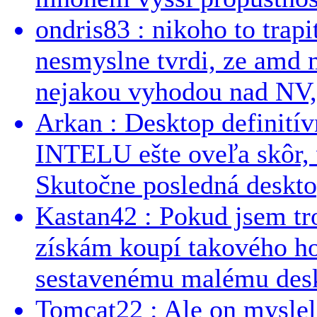
ondris83 : nikoho to trapi
nesmyslne tvrdi, ze amd m
nejakou vyhodou nad NV, 
Arkan : Desktop definit
INTELU ešte oveľa skôr,
Skutočne posledná desktop
Kastan42 : Pokud jsem tro
získám koupí takového h
sestavenému malému deskt
Tomcat22 : Ale on myslel 