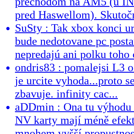
prechodom na AM5 (u INT
pred Haswellom). Skutočn
SuSty : Tak xbox konci ur
bude nedotovane pc post
nepredajú ani polku toho c
ondris83 : pomalejsi L3 o
je urcite vyhoda...proto 
zbavuje. infinity cac...
aDDmin : Ona tu výhodu a
NV karty mají méně efekt
mnohem vyšší propustnost