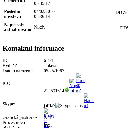
Členem od
05:35:17
Poslední
04/02/2010
DDWorl
návštěva
05:36:14
Naposledy
Nikdy
DDW
aktualizováno
Kontaktní informace
ID:
6194
Bydliště:
Jihlava
Datum narození:
05/25/1987
ICQ:
212591614
Skype:
jafffa3
Grafická přislušnost:
ATI
Procesorová
Intel
příslušnost: