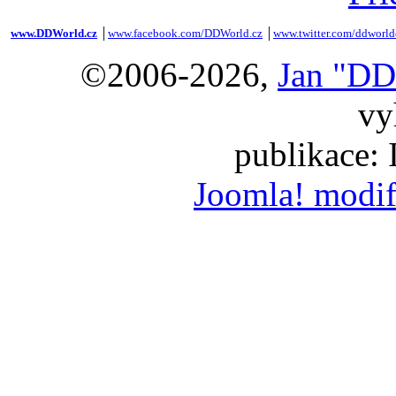
www.DDWorld.cz
│
www.facebook.com/DDWorld.cz
│
www.twitter.com/ddworld
©2006-2026,
Jan "DD
vy
publikace:
Joomla! modif