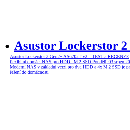
Asustor Lockerstor 
Asustor Lockerstor 2 Gen2+ AS6702T v2 – TEST a RECENZE
flexibilní domácí NAS pro HDD i M.2 SSD
Pondělí, 03 srpen 2
Moderní NAS v základní verzi pro dva HDD a 4x M.2 SSD je pr
řešení do domácnosti.