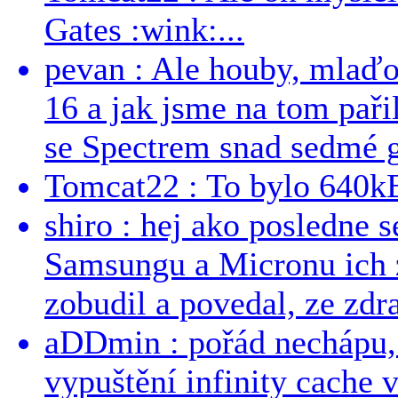
Gates :wink:...
pevan : Ale houby, mlaď
16 a jak jsme na tom pařil
se Spectrem snad sedmé g
Tomcat22 : To bylo 640kB
shiro : hej ako posledne 
Samsungu a Micronu ich 
zobudil a povedal, ze zdra
aDDmin : pořád nechápu, 
vypuštění infinity cache v