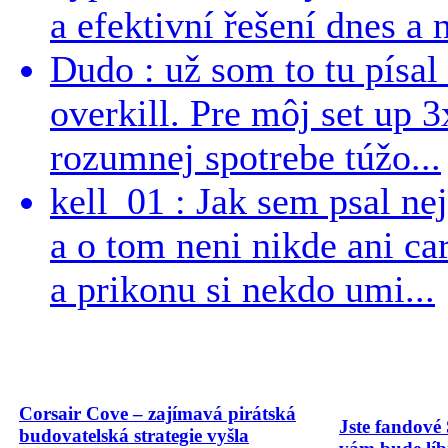
a efektivní řešení dnes a n
Dudo : už som to tu písal 
overkill. Pre môj set up 
rozumnej spotrebe túžo...
kell_01 : Jak sem psal ne
a o tom neni nikde ani ca
a prikonu si nekdo umi...
Corsair Cove – zajímavá pirátská
Jste fandové 
budovatelská strategie vyšla