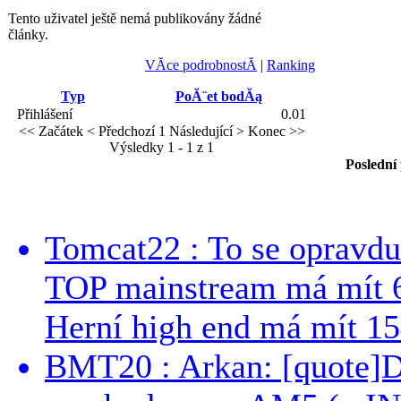
Tento uživatel ještě nemá publikovány žádné
články.
VĂ­ce podrobnostĂ­
|
Ranking
Typ
PoĂ¨et bodĂą
Přihlášení
0.01
<< Začátek
< Předchozí
1
Následující >
Konec >>
Výsledky 1 - 1 z 1
Poslední
Tomcat22 : To se opravdu
TOP mainstream má mít 
Herní high end má mít 15
BMT20 : Arkan: [quote]De