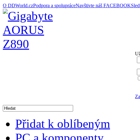
O DDWorld.cz
Podpora a spolupráce
Navštivte náš FACEBOOK
Sle
Už
Za
Přidat k oblíbeným
PC a komponenty