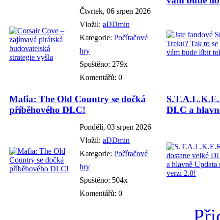
vám bude líbi
Čtvrtek, 06 srpen 2026
Vložil:
aDDmin
Kategorie:
Počítačové
hry
Spuštěno: 279x
Komentářů: 0
Mafia: The Old Country se dočká
S.T.A.L.K.E.
příběhového DLC!
DLC a hlavně
Pondělí, 03 srpen 2026
Vložil:
aDDmin
Kategorie:
Počítačové
hry
Spuštěno: 504x
Komentářů: 0
Při