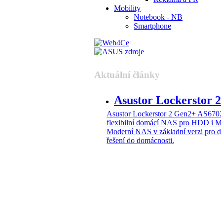
Mobility
Notebook - NB
Smartphone
Aktuální články
Asustor Lockerstor
Asustor Lockerstor 2 Gen2+ AS6
flexibilní domácí NAS pro HDD i 
Moderní NAS v základní verzi pro 
řešení do domácnosti.