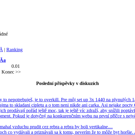
ádné
Ă­
|
Ranking
dĂą
0.01
>
Konec >>
Poslední příspěvky v diskuzích
Ty to nepotrebuješ, je to overkill. Pre môj set up 3x 1440 na plynulých 1
ajma to skladani cipletu a o tom neni nikde ani carka. Asi nejake pocty
jich prodávají pořád ještě moc, tak je ještě víc zdraží, aby snížili poptávk
oment. Pokud je dotyčný na konkurenčním webu na první příčce s nejv
mahal vzduchu prudit cez rebra a rebra by boli vertikalne....
ch co vydávali a priznávali sa k tomu, neverím že to môže byt horšie