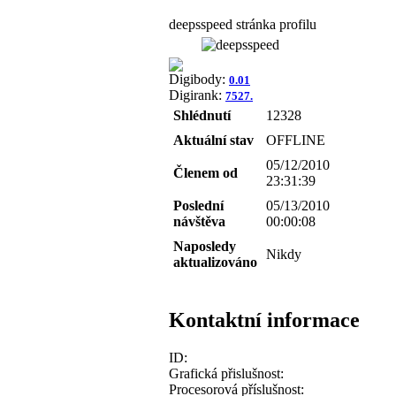
deepsspeed stránka profilu
Digibody:
0.01
Digirank:
7527.
Shlédnutí
12328
Aktuální stav
OFFLINE
05/12/2010
Členem od
23:31:39
Poslední
05/13/2010
návštěva
00:00:08
Naposledy
Nikdy
aktualizováno
Kontaktní informace
ID:
Grafická přislušnost:
Procesorová příslušnost: