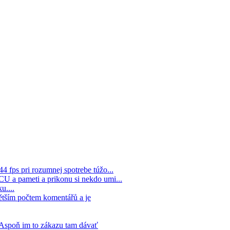
44 fps pri rozumnej spotrebe túžo...
 CU a pameti a prikonu si nekdo umi...
u....
ětším počtem komentářů a je
. Aspoň im to zákazu tam dávať