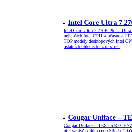
Intel Core Ultra 7 2
Intel Core Ultra 7 270K Plus a Ul
nejlepších Intel CPU současnosti?
Pá
TOP modely desktopových Intel CPU
ostatních ohledech už moc ne.
Cougar Uniface – T
Cougar Uniface – TEST a RECENZE
překvapivě solidní cenu
Středa, 29 