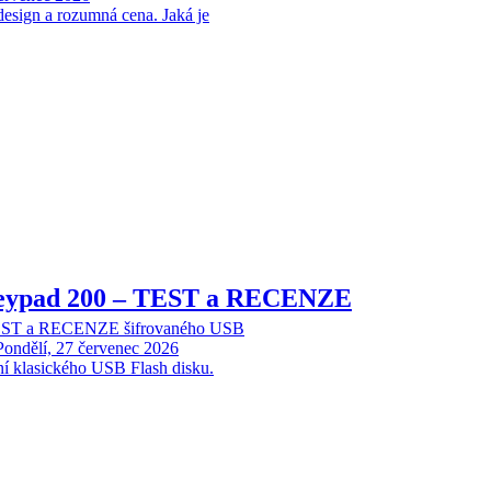
design a rozumná cena. Jaká je
Keypad 200 – TEST a RECENZE
TEST a RECENZE šifrovaného USB
Pondělí, 27 červenec 2026
ní klasického USB Flash disku.