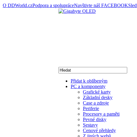
O DDWorld.cz
Podpora a spolupráce
Navštivte náš FACEBOOK
Sle
Přidat k oblíbeným
PC a komponenty
Grafické karty
Základní desky
Case a zdroje
Periferie
Procesory a paměti
Pevné disky
Sestavy
Cenové přehledy
Z jiných webů