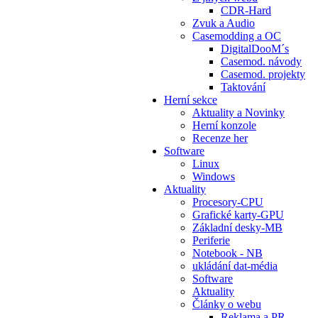
CDR-Hard
Zvuk a Audio
Casemodding a OC
DigitalDooM´s
Casemod. návody
Casemod. projekty
Taktování
Herní sekce
Aktuality a Novinky
Herní konzole
Recenze her
Software
Linux
Windows
Aktuality
Procesory-CPU
Grafické karty-GPU
Základní desky-MB
Periferie
Notebook - NB
ukládání dat-média
Software
Aktuality
Články o webu
Reklama a PR