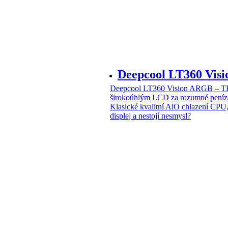
Deepcool LT360 Vi
Deepcool LT360 Vision ARGB – T
širokoúhlým LCD za rozumné peníz
Klasické kvalitní AiO chlazení CPU
displej a nestojí nesmysl?