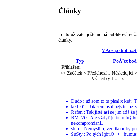
Články
Tento uživatel ještě nemá publikovány ž
články.
VĂ­ce podrobnost
Typ
PoĂ¨et bo
Přihlášení
<< Začátek
< Předchozí
1
Následující 
Výsledky 1 - 1 z 1
Dudo : už som to tu písal x krát. 
kell_01 : Jak sem psal nejvic me z
Rafan : Tak jistě asi se jim zdá že 
BMT20 : Ale vždyť je to trefný k
nekompromisní...
shiro : Nemyslim, ventilator by po
SuSty : Po tých lgbtiQ+++ humuso