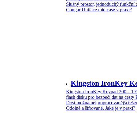
Slušný prostor, jednoduchý funkční 
Cougar Uniface mid case v praxi?
Kingston IronKey 
Kingston IronKey Keypad 200 – 
flash disku pro bezpečí dat na cesty
Dost možná nejpropracovanější řeše
Odolné a šifrované. Jaké je v praxi?