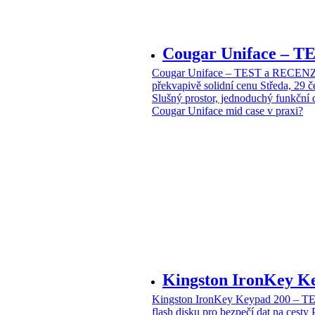
Cougar Uniface – T
Cougar Uniface – TEST a RECENZE
překvapivě solidní cenu
Středa, 29 
Slušný prostor, jednoduchý funkční 
Cougar Uniface mid case v praxi?
Kingston IronKey 
Kingston IronKey Keypad 200 – 
flash disku pro bezpečí dat na cesty