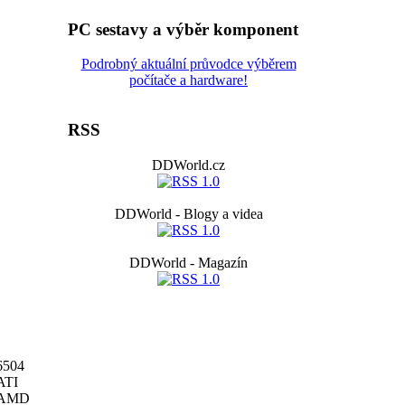
PC sestavy a výběr komponent
Podrobný aktuální průvodce výběrem
počítače a hardware!
RSS
DDWorld.cz
DDWorld - Blogy a videa
DDWorld - Magazín
6504
ATI
AMD