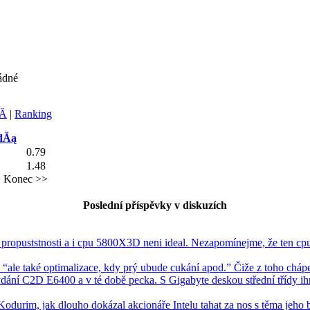
ádné
Ă­
|
Ranking
dĂą
0.79
1.48
>
Konec >>
Poslední příspěvky v diskuzích
opuststnosti a i cpu 5800X3D neni ideal. Nezapomínejme, že ten cpu
: “ale také optimalizace, kdy prý ubude cukání apod.” Čiže z toho cháp
dání C2D E6400 a v té době pecka. S Gigabyte deskou střední třídy i
odurim, jak dlouho dokázal akcionáře Intelu tahat za nos s těma jeho