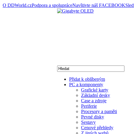
O DDWorld.cz
Podpora a spolupráce
Navštivte náš FACEBOOK
Sle
Přidat k oblíbeným
PC a komponenty
Grafické karty
Základní desky
Case a zdroje
Periferie
Procesory a paměti
Pevné disky
Sestavy
Cenové přehledy
Z jiných webů