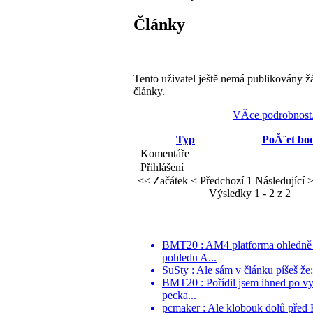
Články
Tento uživatel ještě nemá publikovány ž
články.
VĂ­ce podrobnost
Typ
PoĂ¨et bo
Komentáře
Přihlášení
<< Začátek
< Předchozí
1
Následující 
Výsledky 1 - 2 z 2
BMT20 : AM4 platforma ohledně pr
pohledu A...
SuSty : Ale sám v článku píšeš že
BMT20 : Pořídil jsem ihned po vy
pecka...
pcmaker : Ale klobouk dolů před K