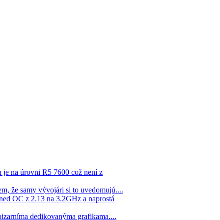
 je na úrovni R5 7600 což není z
em, že samy vývojári si to uvedomujú....
hned OC z 2.13 na 3.2GHz a naprostá
 bizarníma dedikovanýma grafikama....