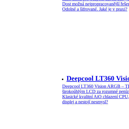
Dost možná nejpropracovanější řeše
Odolné a šifrované. Jaké je v praxi?
Deepcool LT360 Vi
Deepcool LT360 Vision ARGB – T
širokoúhlým LCD za rozumné peníz
Klasické kvalitní AiO chlazení CPU
displej a nestojí nesmysl?