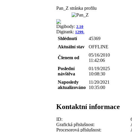
Pan_Z stránka profilu
Digibody:
2.10
Digirank:
1299.
Shlédnutí
45369
Aktuální stav
OFFLINE
05/16/2010
Členem od
11:42:06
Poslední
01/19/2025
návštěva
10:08:30
Naposledy
11/20/2021
aktualizováno
10:35:00
Kontaktní informace
ID:
Grafická přislušnost:
Procesorová příslušnost: