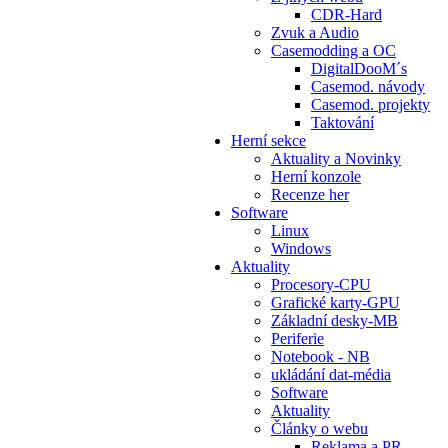
CDR-Hard
Zvuk a Audio
Casemodding a OC
DigitalDooM´s
Casemod. návody
Casemod. projekty
Taktování
Herní sekce
Aktuality a Novinky
Herní konzole
Recenze her
Software
Linux
Windows
Aktuality
Procesory-CPU
Grafické karty-GPU
Základní desky-MB
Periferie
Notebook - NB
ukládání dat-média
Software
Aktuality
Články o webu
Reklama a PR