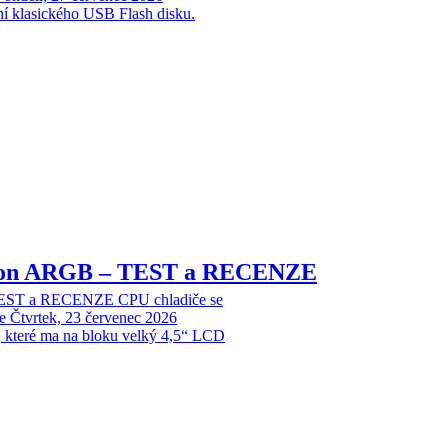
ní klasického USB Flash disku.
sion ARGB – TEST a RECENZE
EST a RECENZE CPU chladiče se
e
Čtvrtek, 23 červenec 2026
, které ma na bloku velký 4,5“ LCD