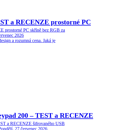
EST a RECENZE prostorné PC
 prostorné PC skříně bez RGB za
červenec 2026
design a rozumná cena. Jaká je
Keypad 200 – TEST a RECENZE
TEST a RECENZE šifrovaného USB
Pondělí, 27 červenec 2026