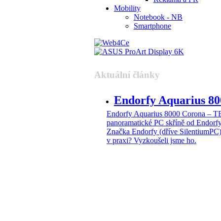
Mobility
Notebook - NB
Smartphone
Aktuální články
Endorfy Aquarius 
Endorfy Aquarius 8000 Corona –
panoramatické PC skříně od Endorf
Značka Endorfy (dříve SilentiumPC)
v praxi? Vyzkoušeli jsme ho.