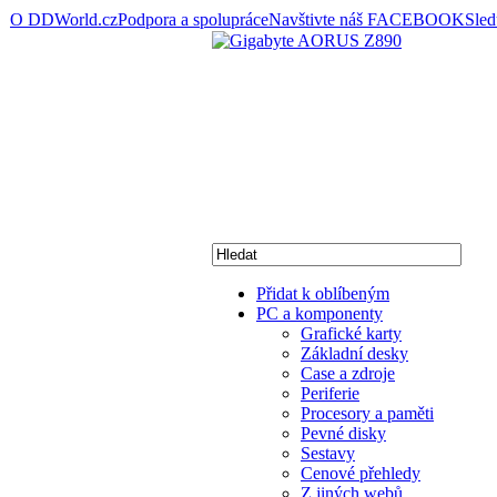
O DDWorld.cz
Podpora a spolupráce
Navštivte náš FACEBOOK
Sle
Přidat k oblíbeným
PC a komponenty
Grafické karty
Základní desky
Case a zdroje
Periferie
Procesory a paměti
Pevné disky
Sestavy
Cenové přehledy
Z jiných webů