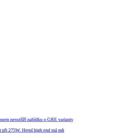
asem nerozšíří nabídku o GRE varianty
 při 275W. Herní high end má mít