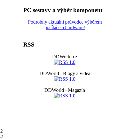
PC sestavy a výběr komponent
Podrobný aktuální průvodce výběrem
počítače a hardware!
RSS
DDWorld.cz
DDWorld - Blogy a videa
DDWorld - Magazín
32
87