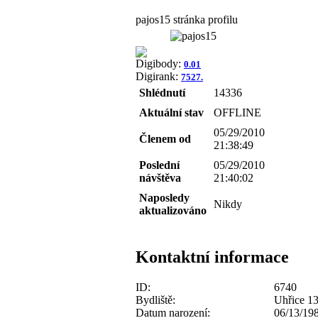
pajos15 stránka profilu
Digibody:
0.01
Digirank:
7527.
Shlédnutí
14336
Aktuální stav
OFFLINE
05/29/2010
Členem od
21:38:49
Poslední
05/29/2010
návštěva
21:40:02
Naposledy
Nikdy
aktualizováno
Kontaktní informace
ID:
6740
Bydliště:
Uhřice 1
Datum narození:
06/13/19