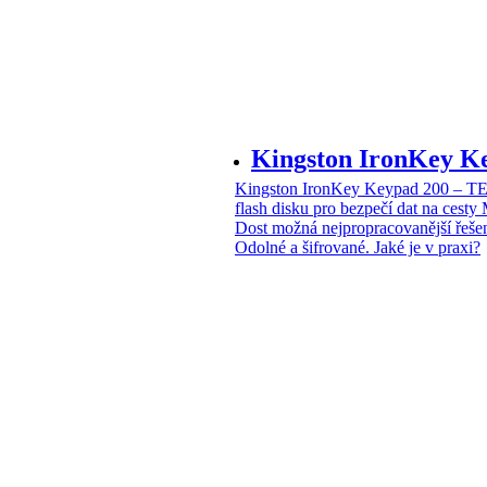
Kingston IronKey 
Kingston IronKey Keypad 200 – 
flash disku pro bezpečí dat na cesty
Dost možná nejpropracovanější řeše
Odolné a šifrované. Jaké je v praxi?