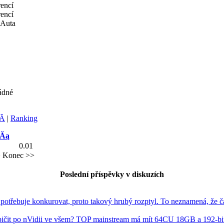
rencí
rencí
Auta
ádné
Ă­
|
Ranking
dĂą
0.01
>
Konec >>
Poslední příspěvky v diskuzích
třebuje konkurovat, proto takový hrubý rozptyl. To neznamená, že č
pičit po nVidii ve všem? TOP mainstream má mít 64CU 18GB a 192-bit