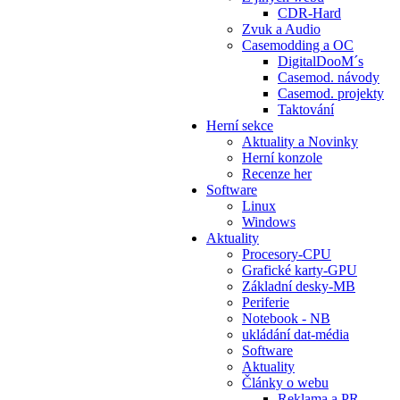
CDR-Hard
Zvuk a Audio
Casemodding a OC
DigitalDooM´s
Casemod. návody
Casemod. projekty
Taktování
Herní sekce
Aktuality a Novinky
Herní konzole
Recenze her
Software
Linux
Windows
Aktuality
Procesory-CPU
Grafické karty-GPU
Základní desky-MB
Periferie
Notebook - NB
ukládání dat-média
Software
Aktuality
Články o webu
Reklama a PR