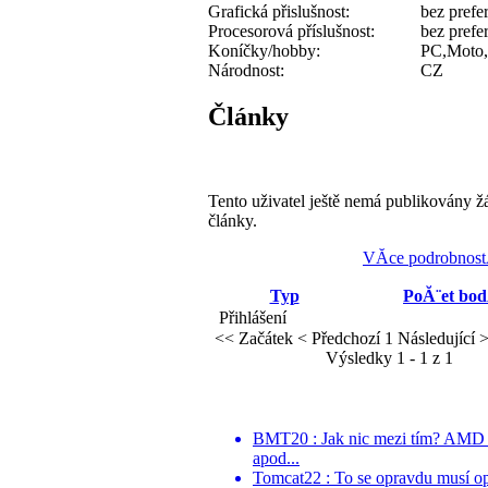
Grafická přislušnost:
bez prefe
Procesorová příslušnost:
bez prefe
Koníčky/hobby:
PC,Moto,
Národnost:
CZ
Články
Tento uživatel ještě nemá publikovány ž
články.
VĂ­ce podrobnost
Typ
PoĂ¨et bo
Přihlášení
<< Začátek
< Předchozí
1
Následující 
Výsledky 1 - 1 z 1
BMT20 : Jak nic mezi tím? AMD po
apod...
Tomcat22 : To se opravdu musí o