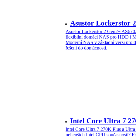
Asustor Lockerstor
Asustor Lockerstor 2 Gen2+ AS6
flexibilní domácí NAS pro HDD i 
Moderní NAS v základní verzi pro 
řešení do domácnosti.
Intel Core Ultra 7 2
Intel Core Ultra 7 270K Plus a Ul
nejlepších Intel CPU současnosti?
Fr