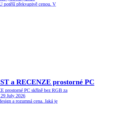
 potěší překvapivě cenou. V
EST a RECENZE prostorné PC
 prostorné PC skříně bez RGB za
29 July 2026
design a rozumná cena. Jaká je