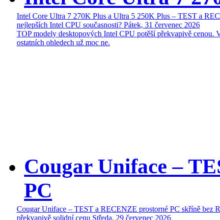
Intel Core Ultra 7 270K Plus a Ultra 5 250K Plus – TEST a R
nejlepších Intel CPU současnosti?
Pátek, 31 červenec 2026
TOP modely desktopových Intel CPU potěší překvapivě cenou. 
ostatních ohledech už moc ne.
Cougar Uniface – T
PC
Cougar Uniface – TEST a RECENZE prostorné PC skříně bez 
překvapivě solidní cenu
Středa, 29 červenec 2026