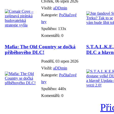
Čtvrtek, 06 srpen 2026
Vložil:
aDDmin
Kategorie:
Počítačové
hry
Spuštěno: 133x
Komentářů: 0
Mafia: The Old Country se dočká
S.T.A.L.K.E.
příběhového DLC!
DLC a hlavně
Pondělí, 03 srpen 2026
Vložil:
aDDmin
Kategorie:
Počítačové
hry
Spuštěno: 440x
Komentářů: 0
Při