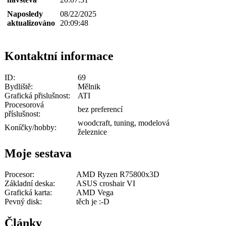
Naposledy
08/22/2025
aktualizováno
20:09:48
Kontaktní informace
ID:
69
Bydliště:
Mělnik
Grafická přislušnost:
ATI
Procesorová
bez preferencí
příslušnost:
woodcraft, tuning, modelová
Koníčky/hobby:
železnice
Moje sestava
Procesor:
AMD Ryzen R75800x3D
Základní deska:
ASUS croshair VI
Grafická karta:
AMD Vega
Pevný disk:
těch je :-D
Články