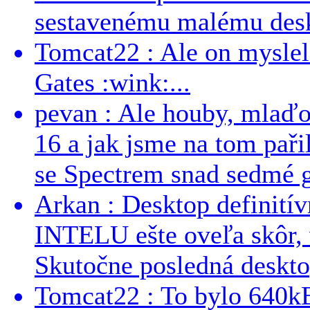
sestavenému malému deskt
Tomcat22 : Ale on myslel 
Gates :wink:...
pevan : Ale houby, mlaď
16 a jak jsme na tom pařil
se Spectrem snad sedmé g
Arkan : Desktop definit
INTELU ešte oveľa skôr,
Skutočne posledná desktop
Tomcat22 : To bylo 640kB