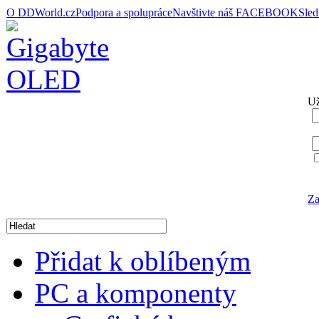
O DDWorld.cz
Podpora a spolupráce
Navštivte náš FACEBOOK
Sle
Už
Za
Přidat k oblíbeným
PC a komponenty