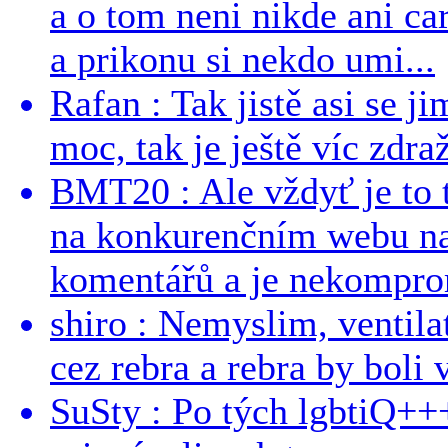
a o tom neni nikde ani ca
a prikonu si nekdo umi...
Rafan : Tak jistě asi se j
moc, tak je ještě víc zdraž
BMT20 : Ale vždyť je to 
na konkurenčním webu na 
komentářů a je nekomprom
shiro : Nemyslim, ventil
cez rebra a rebra by boli v
SuSty : Po tých lgbtiQ++