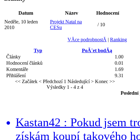
Datum
Název
Hodnocení
Neděle, 10 leden
Projekt Natal na
/ 10
2010
CESu
VĂ­ce podrobnostĂ­
|
Ranking
Typ
PoĂ¨et bodĂą
Články
1.00
Hodnocení článků
0.01
Komentáře
1.69
Přihlášení
9.31
<< Začátek
< Předchozí
1
Následující >
Konec >>
Výsledky 1 - 4 z 4
Poslední
Kastan42 : Pokud jsem tro
získám koupí takového h