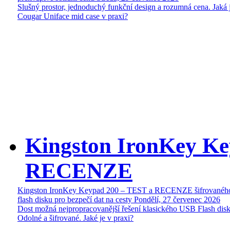
Slušný prostor, jednoduchý funkční design a rozumná cena. Jaká 
Cougar Uniface mid case v praxi?
Kingston IronKey Ke
RECENZE
Kingston IronKey Keypad 200 – TEST a RECENZE šifrované
flash disku pro bezpečí dat na cesty
Pondělí, 27 červenec 2026
Dost možná nejpropracovanější řešení klasického USB Flash disk
Odolné a šifrované. Jaké je v praxi?