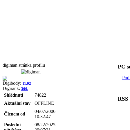
digiman stránka profilu
PC s
Pod
Digibody:
11.92
Digirank:
300.
Shlédnutí
74822
RSS
Aktuální stav
OFFLINE
04/07/2006
Členem od
10:32:47
Poslední
08/22/2025
návštěva
20:07:31