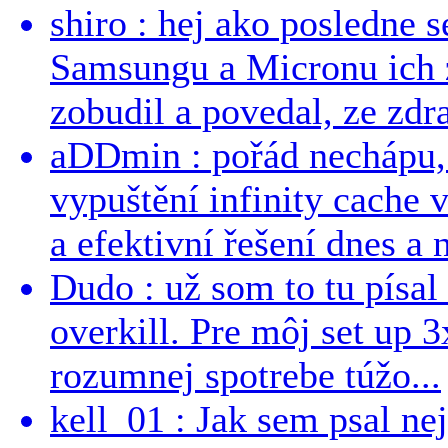
shiro : hej ako posledne 
Samsungu a Micronu ich 
zobudil a povedal, ze zdra
aDDmin : pořád nechápu, 
vypuštění infinity cache v
a efektivní řešení dnes a n
Dudo : už som to tu písal 
overkill. Pre môj set up 
rozumnej spotrebe túžo...
kell_01 : Jak sem psal ne