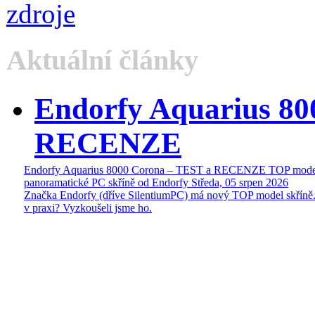
Aktuální články
Endorfy Aquarius 80
RECENZE
Endorfy Aquarius 8000 Corona – TEST a RECENZE TOP mode
panoramatické PC skříně od Endorfy
Středa, 05 srpen 2026
Značka Endorfy (dříve SilentiumPC) má nový TOP model skříně.
v praxi? Vyzkoušeli jsme ho.