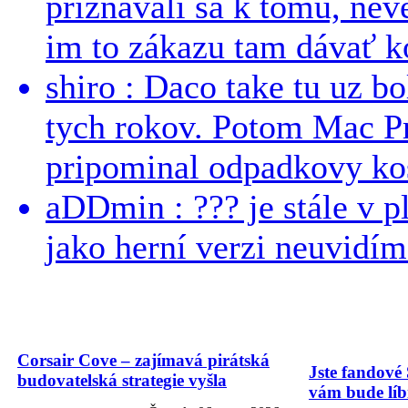
priznávali sa k tomu, nev
im to zákazu tam dávať ko
shiro : Daco take tu uz b
tych rokov. Potom Mac Pr
pripominal odpadkovy kos
aDDmin : ??? je stále v pl
jako herní verzi neuvidíme
Corsair Cove – zajímavá pirátská
Jste fandové 
budovatelská strategie vyšla
vám bude líbi