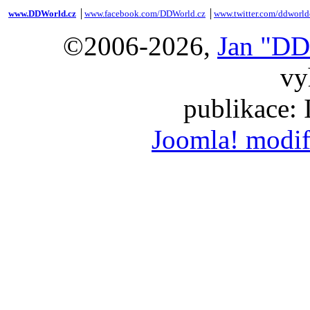
www.DDWorld.cz
│
www.facebook.com/DDWorld.cz
│
www.twitter.com/ddworld
©2006-2026,
Jan "DD
vy
publikace:
Joomla! modif