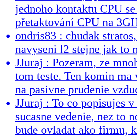
jednoho kontaktu CPU s
přetaktování CPU na 3GHz
ondris83 : chudak stratos,
navyseni l2 stejne jak to 
JJuraj : Pozeram, ze mnoh
tom teste. Ten komin ma 
na pasivne prudenie vzduc
JJuraj : To co popisujes v
sucasne vedenie, nez to 
bude ovladat ako firmu, kt