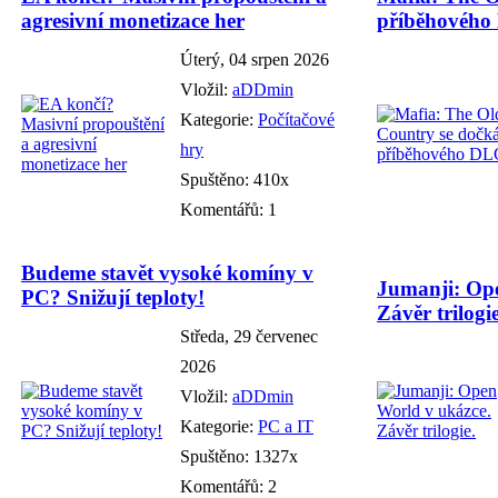
agresivní monetizace her
příběhového
Úterý, 04 srpen 2026
Vložil:
aDDmin
Kategorie:
Počítačové
hry
Spuštěno: 410x
Komentářů: 1
Budeme stavět vysoké komíny v
Jumanji: Ope
PC? Snižují teploty!
Závěr trilogie
Středa, 29 červenec
2026
Vložil:
aDDmin
Kategorie:
PC a IT
Spuštěno: 1327x
Komentářů: 2