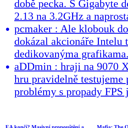
době pecka. S Gigabyte d
2.13 na 3.2GHz a naprostá
pcmaker : Ale klobouk do
dokázal akcionáře Intelu 
dedikovanýma grafikama..
aDDmin : hraji na 9070 XT
hru pravidelně testujeme
problémy s propady FPS j
EA končí? Masivní propouštění a
Mafia: The O