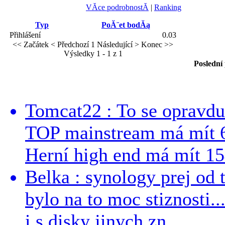
VĂ­ce podrobnostĂ­
|
Ranking
Typ
PoĂ¨et bodĂą
Přihlášení
0.03
<< Začátek
< Předchozí
1
Následující >
Konec >>
Výsledky 1 - 1 z 1
Poslední
Tomcat22 : To se opravdu
TOP mainstream má mít 
Herní high end má mít 15
Belka : synology prej od t
bylo na to moc stiznosti..
i s disky jinych zn...