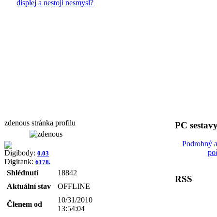
displej a nestojí nesmysl?
zdenous stránka profilu
PC sestav
Podrobný a
po
Digibody:
0.03
Digirank:
6178.
Shlédnutí
18842
RSS
Aktuální stav
OFFLINE
10/31/2010
Členem od
13:54:04