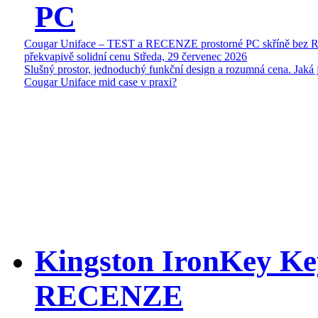
PC
Cougar Uniface – TEST a RECENZE prostorné PC skříně bez 
překvapivě solidní cenu
Středa, 29 červenec 2026
Slušný prostor, jednoduchý funkční design a rozumná cena. Jaká 
Cougar Uniface mid case v praxi?
Kingston IronKey Ke
RECENZE