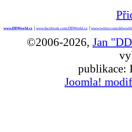
Při
www.DDWorld.cz
│
www.facebook.com/DDWorld.cz
│
www.twitter.com/ddworld
©2006-2026,
Jan "DD
vy
publikace:
Joomla! modif