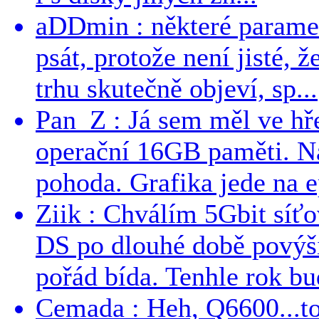
aDDmin : některé parame
psát, protože není jisté, ž
trhu skutečně objeví, sp...
Pan_Z : Já sem měl ve hře
operační 16GB paměti. N
pohoda. Grafika jede na e
Ziik : Chválím 5Gbit síť
DS po dlouhé době povýši
pořád bída. Tenhle rok bud
Cemada : Heh, Q6600...t