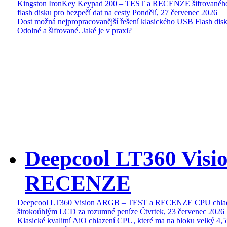
Kingston IronKey Keypad 200 – TEST a RECENZE šifrované
flash disku pro bezpečí dat na cesty
Pondělí, 27 červenec 2026
Dost možná nejpropracovanější řešení klasického USB Flash disk
Odolné a šifrované. Jaké je v praxi?
Deepcool LT360 Vis
RECENZE
Deepcool LT360 Vision ARGB – TEST a RECENZE CPU chlad
širokoúhlým LCD za rozumné peníze
Čtvrtek, 23 červenec 2026
Klasické kvalitní AiO chlazení CPU, které ma na bloku velký 4