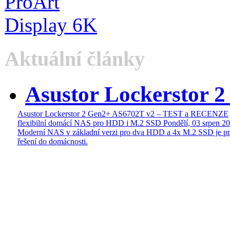
Aktuální články
Asustor Lockerstor 
Asustor Lockerstor 2 Gen2+ AS6702T v2 – TEST a RECENZE
flexibilní domácí NAS pro HDD i M.2 SSD
Pondělí, 03 srpen 2
Moderní NAS v základní verzi pro dva HDD a 4x M.2 SSD je pr
řešení do domácnosti.