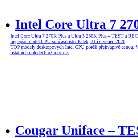
Intel Core Ultra 7 27
Intel Core Ultra 7 270K Plus a Ultra 5 250K Plus – TEST a R
nejlepších Intel CPU současnosti?
Pátek, 31 červenec 2026
TOP modely desktopových Intel CPU potěší překvapivě cenou. 
ostatních ohledech už moc ne.
Cougar Uniface – T