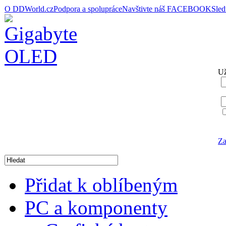
O DDWorld.cz
Podpora a spolupráce
Navštivte náš FACEBOOK
Sle
Už
Za
Přidat k oblíbeným
PC a komponenty