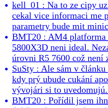
kell_01 : Na to ze cipy u
cekal vice informaci me 
parametry bude mit minici
BMT20 : AM4 platforma oh
5800X3D neni ideal. Neza
úrovni R5 7600 což není z
SuSty : Ale sám v článku 
kdy prý ubude cukání apo
vývojári si to uvedomujú..
BMT20 : Pořídil jsem ih