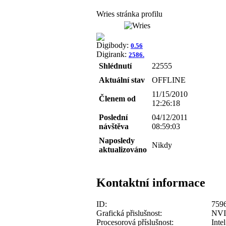
Wries stránka profilu
Digibody:
0.56
Digirank:
2586.
Shlédnutí
22555
Aktuální stav
OFFLINE
11/15/2010
Členem od
12:26:18
Poslední
04/12/2011
návštěva
08:59:03
Naposledy
Nikdy
aktualizováno
Kontaktní informace
ID:
759
Grafická přislušnost:
NVI
Procesorová příslušnost:
Intel