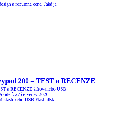
design a rozumná cena. Jaká je
Keypad 200 – TEST a RECENZE
TEST a RECENZE šifrovaného USB
Pondělí, 27 červenec 2026
ní klasického USB Flash disku.