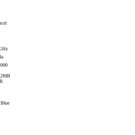
cel
 GHz
la
2000
12MB
GB
 Blue