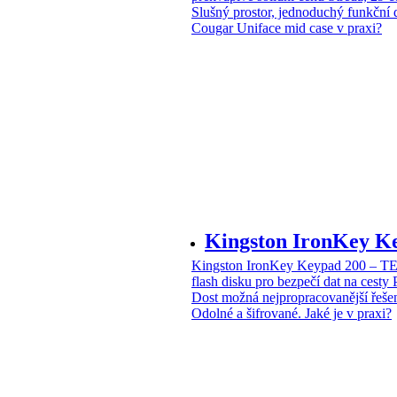
Slušný prostor, jednoduchý funkční 
Cougar Uniface mid case v praxi?
Kingston IronKey 
Kingston IronKey Keypad 200 – 
flash disku pro bezpečí dat na cesty
Dost možná nejpropracovanější řeše
Odolné a šifrované. Jaké je v praxi?