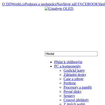
O DDWorld.cz
Podpora a spolupráce
Navštivte náš FACEBOOK
Sle
Přidat k oblíbeným
PC a komponenty
Grafické karty
Základní desky
Case a zdroje
Periferie
Procesory a paměti
Pevné disky
Sestavy
Cenové přehledy
Z jiných webů