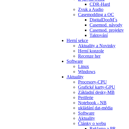
CDR-Hard
Zvuk a Audio
Casemodding a OC
DigitalDooM´s
Casemod. návody
Casemod. projekty
Taktování
Herní sekce
Aktuality a Novinky
Herní konzole
Recenze her
Software
Linux
Windows
Aktuality
Procesory-CPU
Grafické karty-GPU
Základní desky-MB
Periferie
Notebook - NB
ukládání dat-média
Software
Aktuality
Články o webu
Reklama a PR