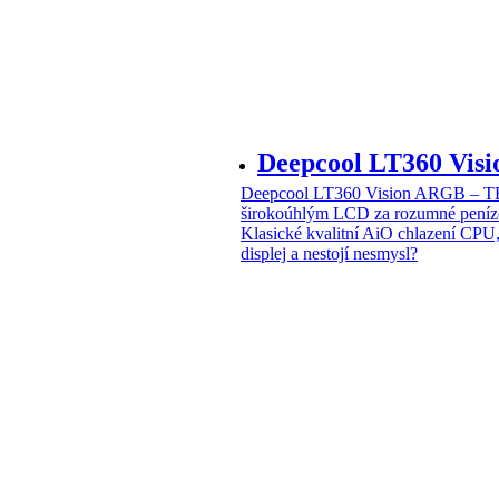
Deepcool LT360 Vi
Deepcool LT360 Vision ARGB – T
širokoúhlým LCD za rozumné peníz
Klasické kvalitní AiO chlazení CPU
displej a nestojí nesmysl?