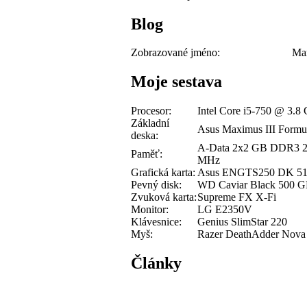
Blog
Zobrazované jméno:
Mar
Moje sestava
Procesor:
Intel Core i5-750 @ 3.8
Základní
Asus Maximus III Formu
deska:
A-Data 2x2 GB DDR3 
Paměť:
MHz
Grafická karta:
Asus ENGTS250 DK 5
Pevný disk:
WD Caviar Black 500 
Zvuková karta:
Supreme FX X-Fi
Monitor:
LG E2350V
Klávesnice:
Genius SlimStar 220
Myš:
Razer DeathAdder Nova
Články