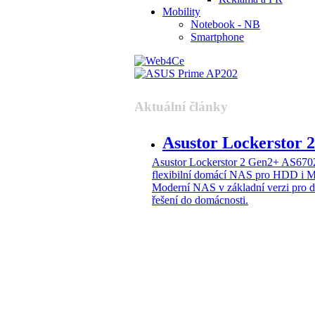
Mobility
Notebook - NB
Smartphone
Aktuální články
Asustor Lockerstor
Asustor Lockerstor 2 Gen2+ AS6
flexibilní domácí NAS pro HDD i 
Moderní NAS v základní verzi pro 
řešení do domácnosti.