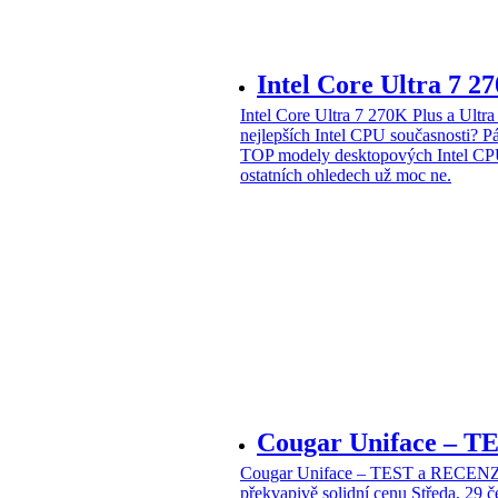
Intel Core Ultra 7 2
Intel Core Ultra 7 270K Plus a Ul
nejlepších Intel CPU současnosti?
Pá
TOP modely desktopových Intel CPU
ostatních ohledech už moc ne.
Cougar Uniface – T
Cougar Uniface – TEST a RECENZE
překvapivě solidní cenu
Středa, 29 