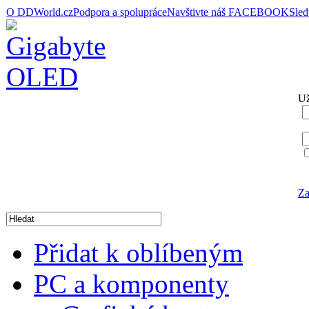
O DDWorld.cz
Podpora a spolupráce
Navštivte náš FACEBOOK
Sle
Už
Za
Přidat k oblíbeným
PC a komponenty