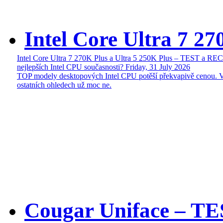
Intel Core Ultra 7 27
Intel Core Ultra 7 270K Plus a Ultra 5 250K Plus – TEST a R
nejlepších Intel CPU současnosti?
Friday, 31 July 2026
TOP modely desktopových Intel CPU potěší překvapivě cenou. 
ostatních ohledech už moc ne.
Cougar Uniface – T