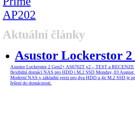
Aktuální články
Asustor Lockerstor 
Asustor Lockerstor 2 Gen2+ AS6702T v2 – TEST a RECENZE
flexibilní domácí NAS pro HDD i M.2 SSD
Monday, 03 August
Moderní NAS v základní verzi pro dva HDD a 4x M.2 SSD je pr
řešení do domácnosti.