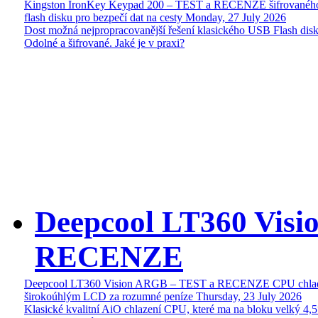
Kingston IronKey Keypad 200 – TEST a RECENZE šifrované
flash disku pro bezpečí dat na cesty
Monday, 27 July 2026
Dost možná nejpropracovanější řešení klasického USB Flash disk
Odolné a šifrované. Jaké je v praxi?
Deepcool LT360 Vis
RECENZE
Deepcool LT360 Vision ARGB – TEST a RECENZE CPU chlad
širokoúhlým LCD za rozumné peníze
Thursday, 23 July 2026
Klasické kvalitní AiO chlazení CPU, které ma na bloku velký 4