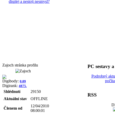
displej a nestojí nesmysl?
Zajoch stránka profilu
PC sestavy 
Podrobný aktu
počít
Digibody:
0.09
Digirank:
4875.
Shlédnutí
29150
RSS
Aktuální stav
OFFLINE
D
12/04/2010
Členem od
08:00:01