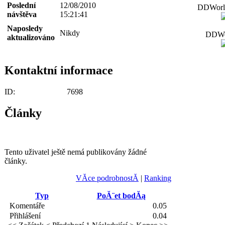
Poslední
12/08/2010
DDWorld
návštěva
15:21:41
Naposledy
Nikdy
DDWor
aktualizováno
Kontaktní informace
ID:
7698
Články
Tento uživatel ještě nemá publikovány žádné
články.
VĂ­ce podrobnostĂ­
|
Ranking
Typ
PoĂ¨et bodĂą
Komentáře
0.05
Přihlášení
0.04