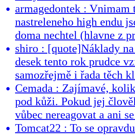
armagedontek : Vnimam to
nastreleneho high endu js
doma nechtel (hlavne z pr
shiro : [quote]Náklady n
desek tento rok prudce vzr
samozřejmě i řada těch kl
Cemada : Zajímavé, kolika
pod kůži. Pokud jej člově
vůbec nereagovat a ani se 
Tomcat22 : To se opravdu