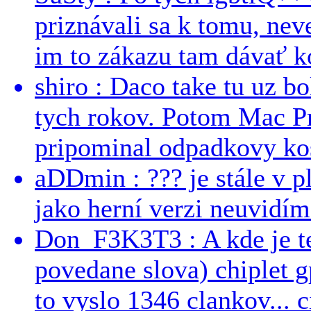
priznávali sa k tomu, nev
im to zákazu tam dávať ko
shiro : Daco take tu uz b
tych rokov. Potom Mac Pr
pripominal odpadkovy kos
aDDmin : ??? je stále v pl
jako herní verzi neuvidíme
Don_F3K3T3 : A kde je te
povedane slova) chiplet g
to vyslo 1346 clankov... ci