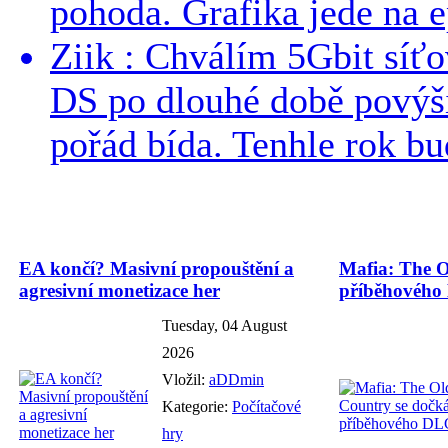
pohoda. Grafika jede na e
Ziik : Chválím 5Gbit síť
DS po dlouhé době povýši
pořád bída. Tenhle rok bud
EA končí? Masivní propouštění a
Mafia: The O
agresivní monetizace her
příběhového
Tuesday, 04 August
2026
Vložil:
aDDmin
Kategorie:
Počítačové
hry