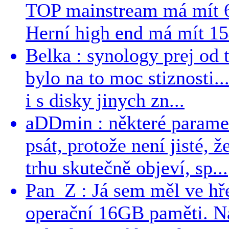
TOP mainstream má mít 
Herní high end má mít 15
Belka : synology prej od t
bylo na to moc stiznosti..
i s disky jinych zn...
aDDmin : některé parame
psát, protože není jisté, ž
trhu skutečně objeví, sp...
Pan_Z : Já sem měl ve hře
operační 16GB paměti. N