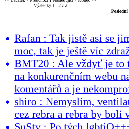
<< Začátek
< Předchozí
1
Následující >
Konec >>
Výsledky 1 - 2 z 2
Poslední
Rafan : Tak jistě asi se j
moc, tak je ještě víc zdraž
BMT20 : Ale vždyť je to 
na konkurenčním webu na 
komentářů a je nekomprom
shiro : Nemyslim, ventil
cez rebra a rebra by boli v
SuSty : Po tých lgbtiQ++