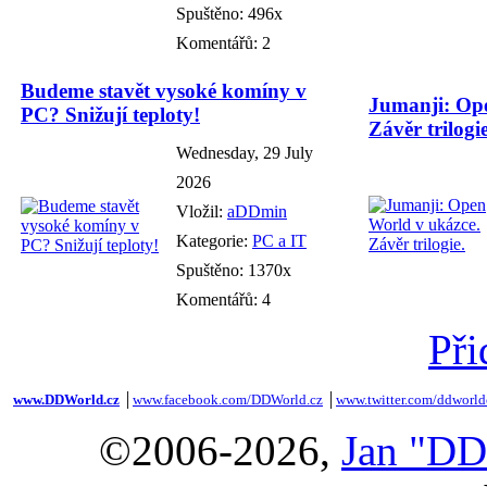
Spuštěno: 496x
Komentářů: 2
Budeme stavět vysoké komíny v
Jumanji: Ope
PC? Snižují teploty!
Závěr trilogie
Wednesday, 29 July
2026
Vložil:
aDDmin
Kategorie:
PC a IT
Spuštěno: 1370x
Komentářů: 4
Při
www.DDWorld.cz
│
www.facebook.com/DDWorld.cz
│
www.twitter.com/ddworld
©2006-2026,
Jan "DD