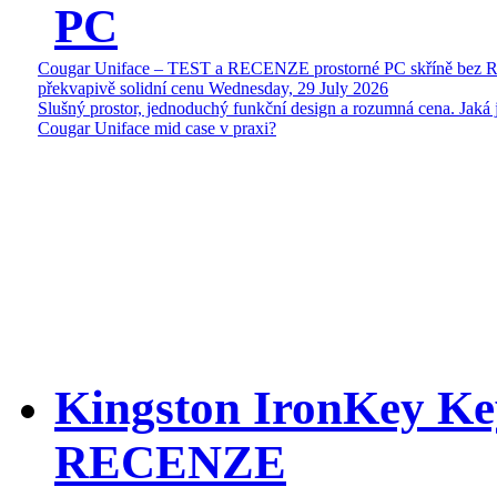
PC
Cougar Uniface – TEST a RECENZE prostorné PC skříně bez 
překvapivě solidní cenu
Wednesday, 29 July 2026
Slušný prostor, jednoduchý funkční design a rozumná cena. Jaká 
Cougar Uniface mid case v praxi?
Kingston IronKey Ke
RECENZE