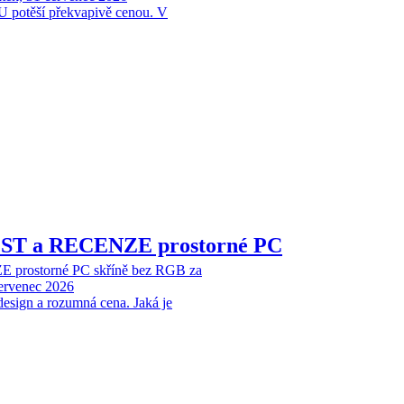
 potěší překvapivě cenou. V
EST a RECENZE prostorné PC
 prostorné PC skříně bez RGB za
červenec 2026
design a rozumná cena. Jaká je