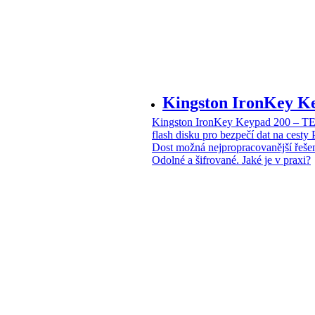
Kingston IronKey 
Kingston IronKey Keypad 200 – 
flash disku pro bezpečí dat na cesty
Dost možná nejpropracovanější řeše
Odolné a šifrované. Jaké je v praxi?