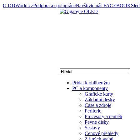
O DDWorld.cz
Podpora a spolupráce
Navštivte náš FACEBOOK
Sle
Přidat k oblíbeným
PC a komponenty
Grafické karty
Základní desky
Case a zdroje
Periferie
Procesory a paměti
Pevné disky
Sestavy
Cenové přehledy
Z jiných webů