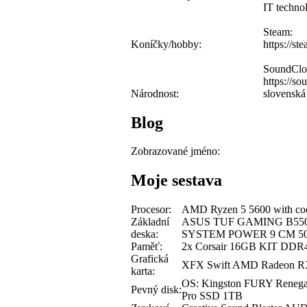
IT technol
Steam:
Koníčky/hobby:
https://s
SoundClo
https://s
Národnost:
slovenská
Blog
Zobrazované jméno:
Moje sestava
Procesor:
AMD Ryzen 5 5600 with 
Základní
ASUS TUF GAMING B550M-E
deska:
SYSTEM POWER 9 CM 5
Paměť:
2x Corsair 16GB KIT DDR
Grafická
XFX Swift AMD Radeon R
karta:
OS: Kingston FURY Ren
Pevný disk:
Pro SSD 1TB