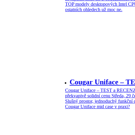
TOP modely desktopových Intel CPU
ostatních ohledech už moc ne.
Cougar Uniface – T
Cougar Uniface – TEST a RECENZE
překvapivě solidní cenu
Středa, 29 
Slušný prostor, jednoduchý funkční 
Cougar Uniface mid case v praxi?