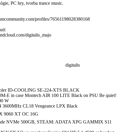
ógie, PC hry, tvorba trance music.
teamcommunity.com/profiles/76561198028380168
ud:
oundcloud.com/digitalis_majo
digitalis
cooler ID-COOLING SE-224-XTS BLACK
 in case Montech AIR 100 LITE Black on PSU Be quiet!
00 W
4 3600MHz CL18 Vengeance LPX Black
X 9060 XT OC 16G
egade NVMe 500GB, STEAM: ADATA XPG GAMMIX S11