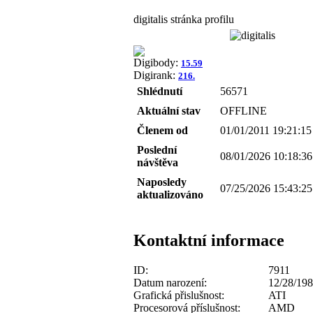
digitalis stránka profilu
Digibody:
15.59
Digirank:
216.
Shlédnutí
56571
Aktuální stav
OFFLINE
Členem od
01/01/2011 19:21:15
Poslední
08/01/2026 10:18:36
návštěva
Naposledy
07/25/2026 15:43:25
aktualizováno
Kontaktní informace
ID:
7911
Datum narození:
12/28/19
Grafická přislušnost:
ATI
Procesorová příslušnost:
AMD