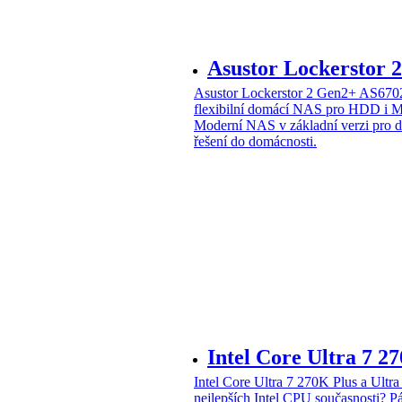
Asustor Lockerstor
Asustor Lockerstor 2 Gen2+ AS6
flexibilní domácí NAS pro HDD i 
Moderní NAS v základní verzi pro 
řešení do domácnosti.
Intel Core Ultra 7 2
Intel Core Ultra 7 270K Plus a Ul
nejlepších Intel CPU současnosti?
Pá