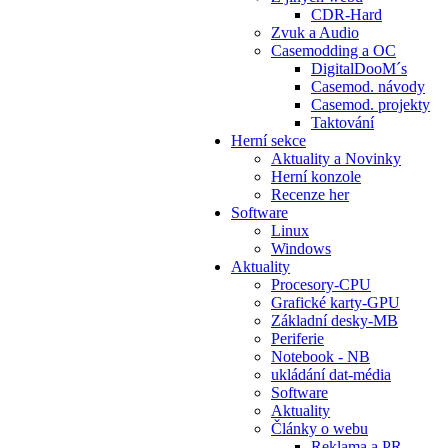
CDR-Hard
Zvuk a Audio
Casemodding a OC
DigitalDooM´s
Casemod. návody
Casemod. projekty
Taktování
Herní sekce
Aktuality a Novinky
Herní konzole
Recenze her
Software
Linux
Windows
Aktuality
Procesory-CPU
Grafické karty-GPU
Základní desky-MB
Periferie
Notebook - NB
ukládání dat-média
Software
Aktuality
Články o webu
Reklama a PR