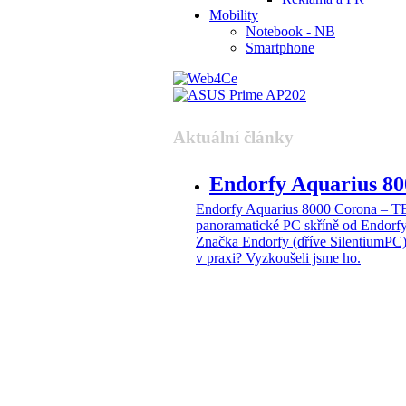
Mobility
Notebook - NB
Smartphone
Aktuální články
Endorfy Aquarius 
Endorfy Aquarius 8000 Corona –
panoramatické PC skříně od Endorf
Značka Endorfy (dříve SilentiumPC)
v praxi? Vyzkoušeli jsme ho.