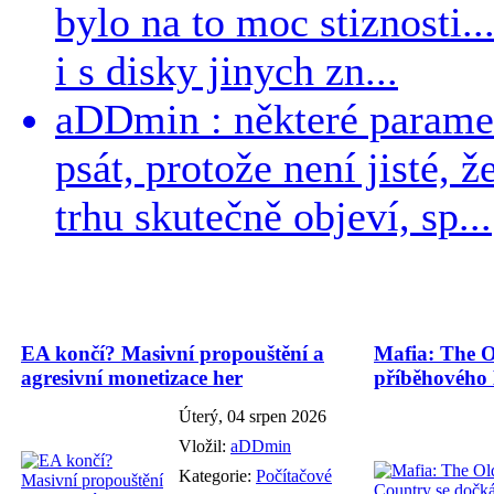
bylo na to moc stiznosti..
i s disky jinych zn...
aDDmin : některé parame
psát, protože není jisté, ž
trhu skutečně objeví, sp...
EA končí? Masivní propouštění a
Mafia: The O
agresivní monetizace her
příběhového
Úterý, 04 srpen 2026
Vložil:
aDDmin
Kategorie:
Počítačové