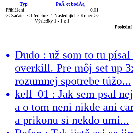
Typ
PoĂ¨et bodĂą
Přihlášení
0.01
<< Začátek
< Předchozí
1
Následující >
Konec >>
Výsledky 1 - 1 z 1
Poslední
Dudo : už som to tu písal 
overkill. Pre môj set up 
rozumnej spotrebe túžo...
kell_01 : Jak sem psal ne
a o tom neni nikde ani ca
a prikonu si nekdo umi...
Rafan : Tak jistě asi se j