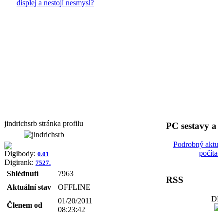
displej a nestojí nesmysl?
jindrichsrb stránka profilu
PC sestavy 
Podrobný aktu
počít
Digibody:
0.01
Digirank:
7527.
Shlédnutí
7963
RSS
Aktuální stav
OFFLINE
D
01/20/2011
Členem od
08:23:42