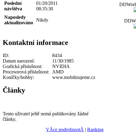
Poslední
01/20/2011
DDWorld
návštěva
08:35:30
Naposledy
Nikdy
DDWor
aktualizováno
Kontaktní informace
ID:
8434
Datum narození:
11/30/1985
Grafická přislušnost:
NVIDIA
Procesorová příslušnost:
AMD
Koníčky/hobby:
www.mobilizujeme.cz
Články
Tento uživatel ještě nemá publikovány žádné
články.
VĂ­ce podrobnostĂ­
|
Ranking