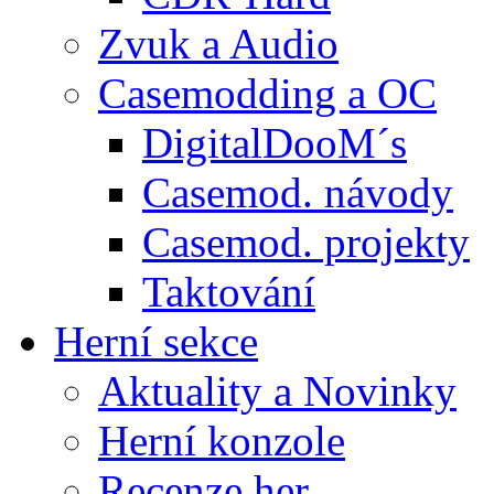
Zvuk a Audio
Casemodding a OC
DigitalDooM´s
Casemod. návody
Casemod. projekty
Taktování
Herní sekce
Aktuality a Novinky
Herní konzole
Recenze her