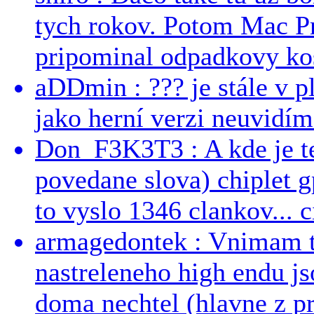
tych rokov. Potom Mac Pr
pripominal odpadkovy kos
aDDmin : ??? je stále v pl
jako herní verzi neuvidíme
Don_F3K3T3 : A kde je te
povedane slova) chiplet g
to vyslo 1346 clankov... ci
armagedontek : Vnimam to
nastreleneho high endu js
doma nechtel (hlavne z pr