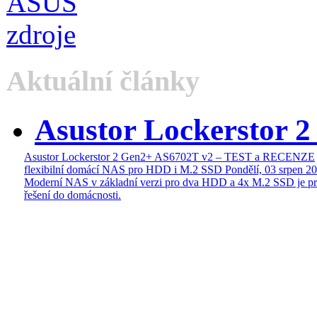
Aktuální články
Asustor Lockerstor 
Asustor Lockerstor 2 Gen2+ AS6702T v2 – TEST a RECENZE
flexibilní domácí NAS pro HDD i M.2 SSD
Pondělí, 03 srpen 2
Moderní NAS v základní verzi pro dva HDD a 4x M.2 SSD je pr
řešení do domácnosti.