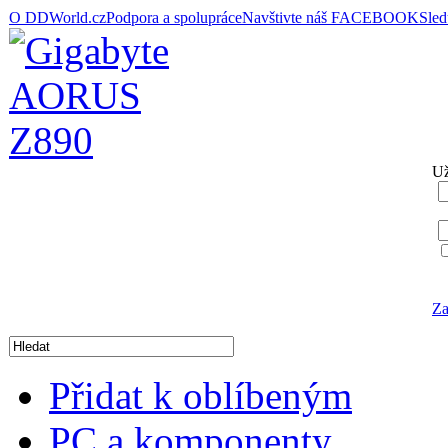
O DDWorld.cz
Podpora a spolupráce
Navštivte náš FACEBOOK
Sle
Už
Za
Přidat k oblíbeným
PC a komponenty