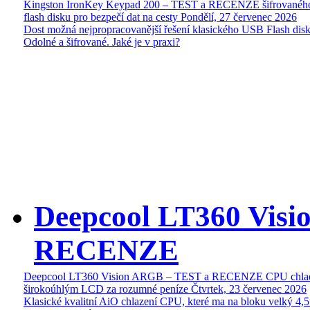
Kingston IronKey Keypad 200 – TEST a RECENZE šifrované
flash disku pro bezpečí dat na cesty
Pondělí, 27 červenec 2026
Dost možná nejpropracovanější řešení klasického USB Flash disk
Odolné a šifrované. Jaké je v praxi?
Deepcool LT360 Vis
RECENZE
Deepcool LT360 Vision ARGB – TEST a RECENZE CPU chlad
širokoúhlým LCD za rozumné peníze
Čtvrtek, 23 červenec 2026
Klasické kvalitní AiO chlazení CPU, které ma na bloku velký 4