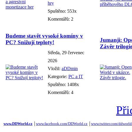
hry
Spuštěno: 553x
Komentářů: 2
Budeme stavět vysoké komíny v
Jumanji: Ope
PC? Snižují teploty!
Závěr trilogie
Středa, 29 červenec
2026
Vložil:
aDDmin
Kategorie:
PC a IT
Spuštěno: 1408x
Komentářů: 4
Při
www.DDWorld.cz
│
www.facebook.com/DDWorld.cz
│
www.twitter.com/ddworld