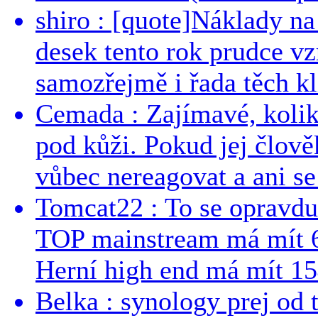
shiro : [quote]Náklady n
desek tento rok prudce vzr
samozřejmě i řada těch kl
Cemada : Zajímavé, kolika
pod kůži. Pokud jej člově
vůbec nereagovat a ani se 
Tomcat22 : To se opravdu
TOP mainstream má mít 
Herní high end má mít 15
Belka : synology prej od t