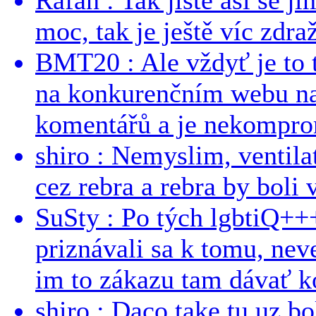
moc, tak je ještě víc zdraž
BMT20 : Ale vždyť je to 
na konkurenčním webu na 
komentářů a je nekomprom
shiro : Nemyslim, ventil
cez rebra a rebra by boli v
SuSty : Po tých lgbtiQ++
priznávali sa k tomu, nev
im to zákazu tam dávať ko
shiro : Daco take tu uz b