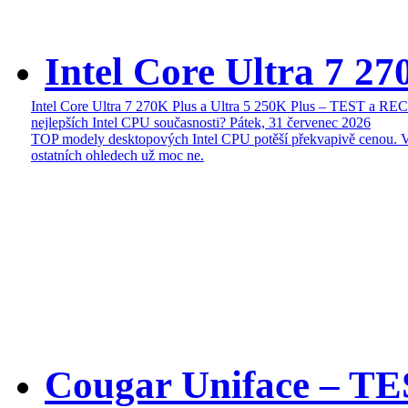
Intel Core Ultra 7 27
Intel Core Ultra 7 270K Plus a Ultra 5 250K Plus – TEST a R
nejlepších Intel CPU současnosti?
Pátek, 31 červenec 2026
TOP modely desktopových Intel CPU potěší překvapivě cenou. 
ostatních ohledech už moc ne.
Cougar Uniface – T