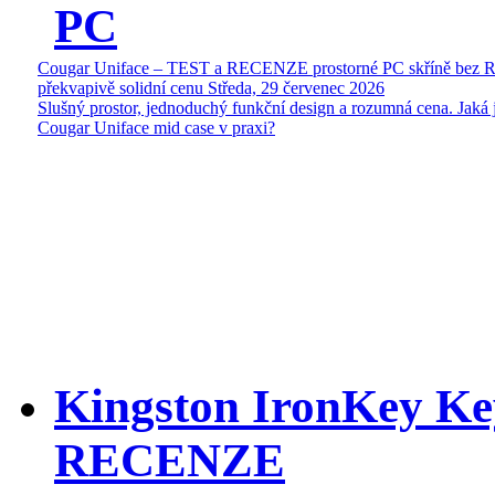
PC
Cougar Uniface – TEST a RECENZE prostorné PC skříně bez 
překvapivě solidní cenu
Středa, 29 červenec 2026
Slušný prostor, jednoduchý funkční design a rozumná cena. Jaká 
Cougar Uniface mid case v praxi?
Kingston IronKey Ke
RECENZE