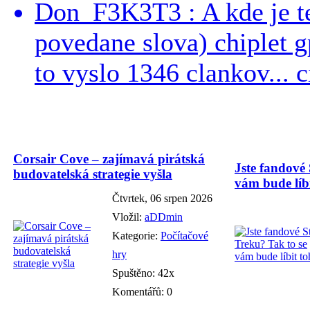
Don_F3K3T3 : A kde je te
povedane slova) chiplet g
to vyslo 1346 clankov... ci
Corsair Cove – zajímavá pirátská
Jste fandové 
budovatelská strategie vyšla
vám bude líbi
Čtvrtek, 06 srpen 2026
Vložil:
aDDmin
Kategorie:
Počítačové
hry
Spuštěno: 42x
Komentářů: 0