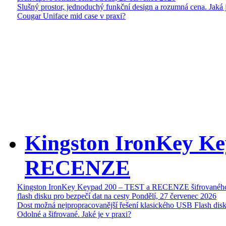
Slušný prostor, jednoduchý funkční design a rozumná cena. Jaká 
Cougar Uniface mid case v praxi?
Kingston IronKey Ke
RECENZE
Kingston IronKey Keypad 200 – TEST a RECENZE šifrované
flash disku pro bezpečí dat na cesty
Pondělí, 27 červenec 2026
Dost možná nejpropracovanější řešení klasického USB Flash disk
Odolné a šifrované. Jaké je v praxi?