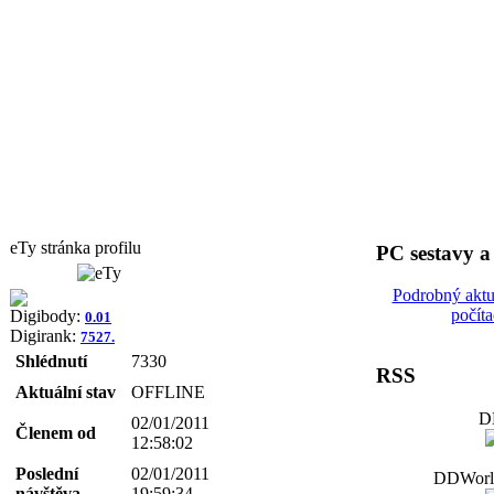
eTy stránka profilu
PC sestavy 
Podrobný aktu
počít
Digibody:
0.01
Digirank:
7527.
Shlédnutí
7330
RSS
Aktuální stav
OFFLINE
D
02/01/2011
Členem od
12:58:02
Poslední
02/01/2011
DDWorld
návštěva
19:59:34