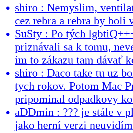
shiro : Nemyslim, ventil
cez rebra a rebra by boli v
SuSty : Po tých lgbtiQ++
priznávali sa k tomu, nev
im to zákazu tam dávať ko
shiro : Daco take tu uz b
tych rokov. Potom Mac Pr
pripominal odpadkovy kos
aDDmin : ??? je stále v pl
jako herní verzi neuvidíme