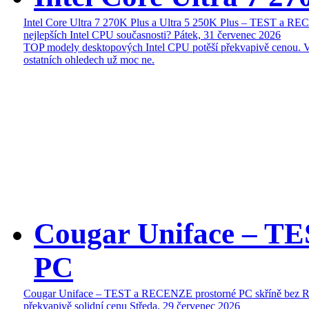
Intel Core Ultra 7 270K Plus a Ultra 5 250K Plus – TEST a R
nejlepších Intel CPU současnosti?
Pátek, 31 červenec 2026
TOP modely desktopových Intel CPU potěší překvapivě cenou. 
ostatních ohledech už moc ne.
Cougar Uniface – T
PC
Cougar Uniface – TEST a RECENZE prostorné PC skříně bez 
překvapivě solidní cenu
Středa, 29 červenec 2026