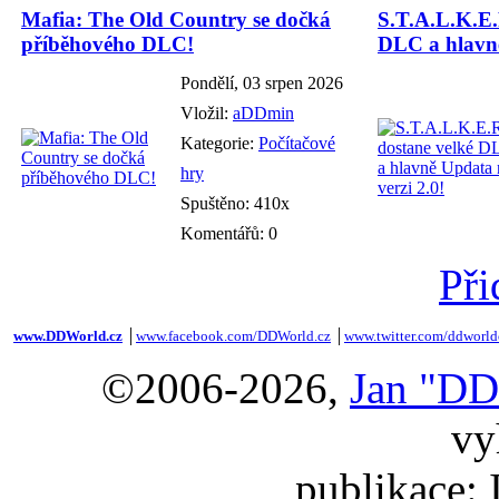
Mafia: The Old Country se dočká
S.T.A.L.K.E.
příběhového DLC!
DLC a hlavně
Pondělí, 03 srpen 2026
Vložil:
aDDmin
Kategorie:
Počítačové
hry
Spuštěno: 410x
Komentářů: 0
Při
www.DDWorld.cz
│
www.facebook.com/DDWorld.cz
│
www.twitter.com/ddworld
©2006-2026,
Jan "DD
vy
publikace: