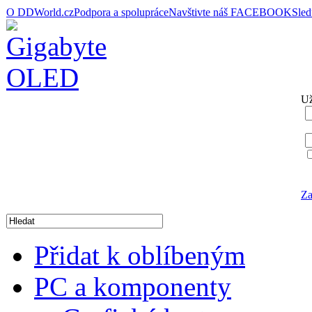
O DDWorld.cz
Podpora a spolupráce
Navštivte náš FACEBOOK
Sle
Už
Za
Přidat k oblíbeným
PC a komponenty