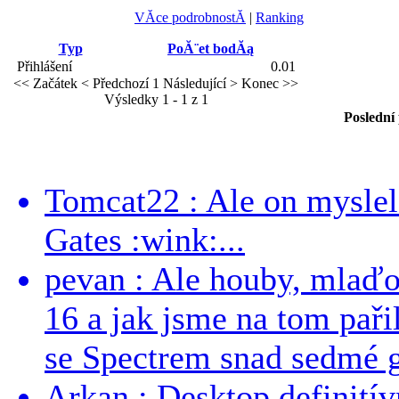
VĂ­ce podrobnostĂ­
|
Ranking
Typ
PoĂ¨et bodĂą
Přihlášení
0.01
<< Začátek
< Předchozí
1
Následující >
Konec >>
Výsledky 1 - 1 z 1
Poslední
Tomcat22 : Ale on myslel 
Gates :wink:...
pevan : Ale houby, mlaď
16 a jak jsme na tom pařil
se Spectrem snad sedmé g
Arkan : Desktop definit