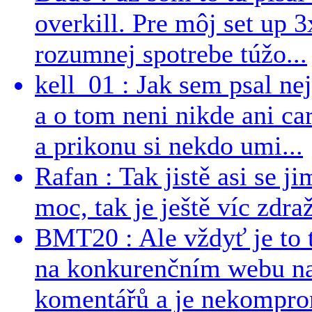
overkill. Pre môj set up 
rozumnej spotrebe túžo...
kell_01 : Jak sem psal ne
a o tom neni nikde ani ca
a prikonu si nekdo umi...
Rafan : Tak jistě asi se j
moc, tak je ještě víc zdraž
BMT20 : Ale vždyť je to 
na konkurenčním webu na 
komentářů a je nekomprom