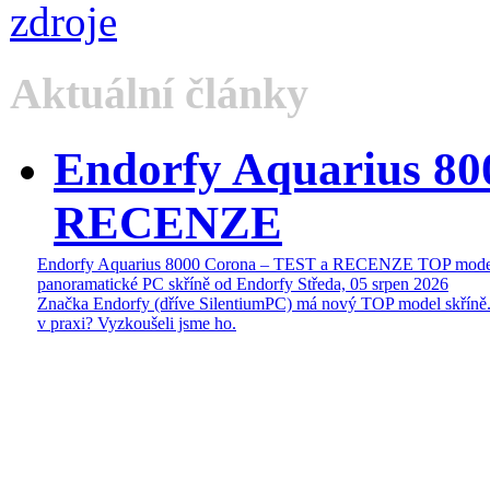
Aktuální články
Endorfy Aquarius 80
RECENZE
Endorfy Aquarius 8000 Corona – TEST a RECENZE TOP mode
panoramatické PC skříně od Endorfy
Středa, 05 srpen 2026
Značka Endorfy (dříve SilentiumPC) má nový TOP model skříně.
v praxi? Vyzkoušeli jsme ho.