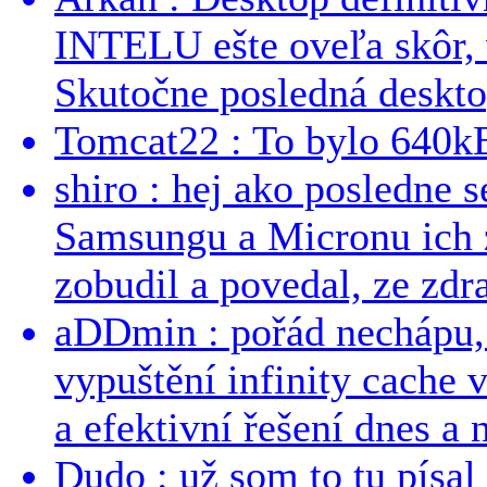
INTELU ešte oveľa skôr,
Skutočne posledná desktop
Tomcat22 : To bylo 640kB
shiro : hej ako posledne 
Samsungu a Micronu ich 
zobudil a povedal, ze zdra
aDDmin : pořád nechápu, 
vypuštění infinity cache v
a efektivní řešení dnes a n
Dudo : už som to tu písal 