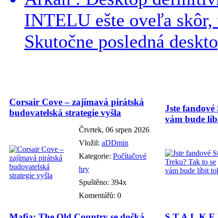
INTELU ešte oveľa skôr,
Skutočne posledná desktop
Corsair Cove – zajímavá pirátská
Jste fandové 
budovatelská strategie vyšla
vám bude líbi
Čtvrtek, 06 srpen 2026
Vložil:
aDDmin
Kategorie:
Počítačové
hry
Spuštěno: 394x
Komentářů: 0
Mafia: The Old Country se dočká
S.T.A.L.K.E.