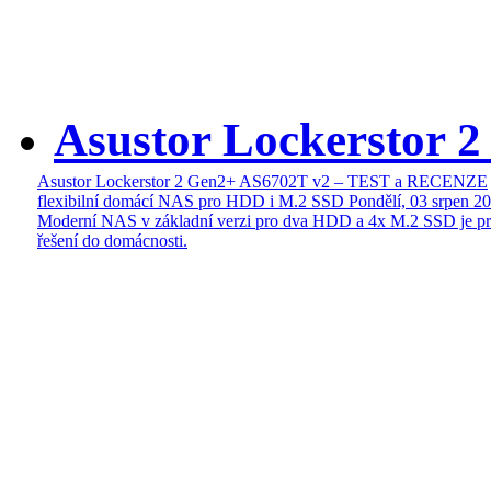
Asustor Lockerstor 
Asustor Lockerstor 2 Gen2+ AS6702T v2 – TEST a RECENZE
flexibilní domácí NAS pro HDD i M.2 SSD
Pondělí, 03 srpen 2
Moderní NAS v základní verzi pro dva HDD a 4x M.2 SSD je pr
řešení do domácnosti.