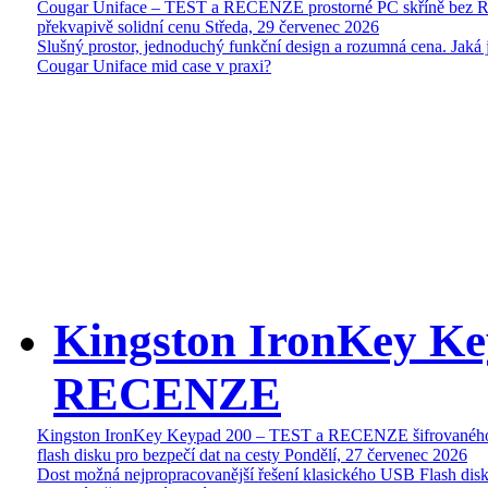
Cougar Uniface – TEST a RECENZE prostorné PC skříně bez 
překvapivě solidní cenu
Středa, 29 červenec 2026
Slušný prostor, jednoduchý funkční design a rozumná cena. Jaká 
Cougar Uniface mid case v praxi?
Kingston IronKey Ke
RECENZE
Kingston IronKey Keypad 200 – TEST a RECENZE šifrované
flash disku pro bezpečí dat na cesty
Pondělí, 27 červenec 2026
Dost možná nejpropracovanější řešení klasického USB Flash disk