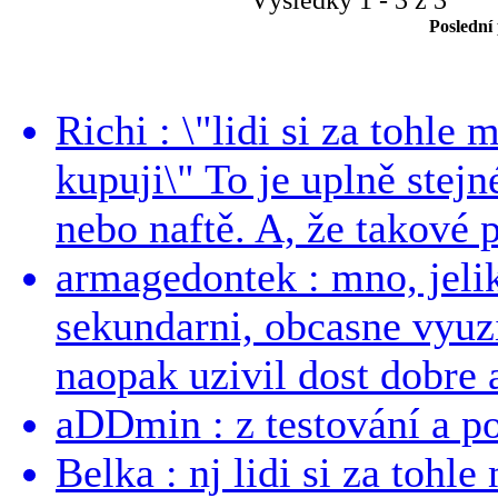
Poslední
Richi : \"lidi si za tohle
kupuji\" To je uplně stejn
nebo naftě. A, že takové p
armagedontek : mno, jeli
sekundarni, obcasne vyuzi
naopak uzivil dost dobre a
aDDmin : z testování a pou
Belka : nj lidi si za tohl