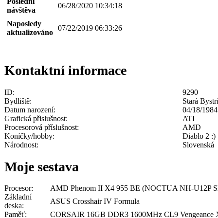
Poslední
06/28/2020 10:34:18
návštěva
Naposledy
07/22/2019 06:33:26
aktualizováno
Kontaktní informace
ID:
9290
Bydliště:
Stará Bystr
Datum narození:
04/18/1984
Grafická přislušnost:
ATI
Procesorová příslušnost:
AMD
Koníčky/hobby:
Diablo 2 :)
Národnost:
Slovenská
Moje sestava
Procesor:
AMD Phenom II X4 955 BE (NOCTUA NH-U12P S
Základní
ASUS Crosshair IV Formula
deska:
Paměť:
CORSAIR 16GB DDR3 1600MHz CL9 Vengeance