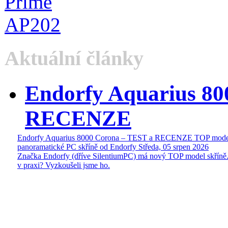
Aktuální články
Endorfy Aquarius 80
RECENZE
Endorfy Aquarius 8000 Corona – TEST a RECENZE TOP mode
panoramatické PC skříně od Endorfy
Středa, 05 srpen 2026
Značka Endorfy (dříve SilentiumPC) má nový TOP model skříně.
v praxi? Vyzkoušeli jsme ho.