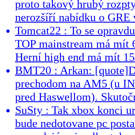
proto takový hrubý rozpt
nerozšíří nabídku o GRE v
Tomcat22 : To se opravdu
TOP mainstream má mít 
Herní high end má mít 15
BMT20 : Arkan: [quote]De
prechodom na AM5 (u INT
pred Haswellom). Skutočn
SuSty : Tak xbox konci ur
bude nedotovane pc post