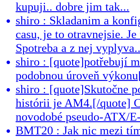
kupuji.. dobre jim tak...
shiro : Skladanim a konfi
casu, je to otravnejsie. Je
Spotreba a z nej vyplyva..
shiro : [quote]potřebují 
podobnou úroveň výkonu[/
shiro : [quote]Skutočne 
histórii je AM4.[/quote]
novodobé pseudo-ATX/E-
BMT20 : Jak nic mezi tí