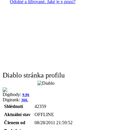
Odolné a šifrované. Jaké je v praxi?
Diablo stránka profilu
Digibody:
9.96
Digirank:
366.
Shlédnutí
42359
Aktuální stav
OFFLINE
Členem od
08/28/2011 21:59:52