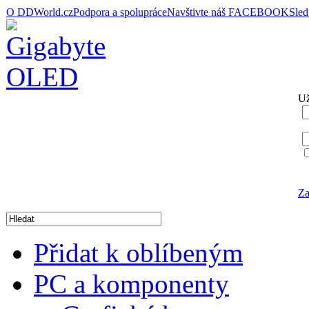
O DDWorld.cz
Podpora a spolupráce
Navštivte náš FACEBOOK
Sle
Už
Za
Přidat k oblíbeným
PC a komponenty