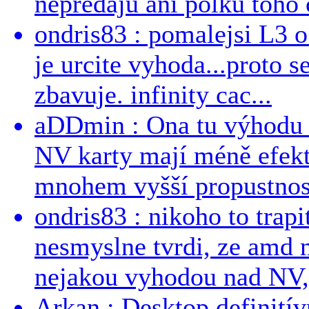
nepredajú ani polku toho c
ondris83 : pomalejsi L3 o
je urcite vyhoda...proto 
zbavuje. infinity cac...
aDDmin : Ona tu výhodu a
NV karty mají méně efekt
mnohem vyšší propustnost
ondris83 : nikoho to trapi
nesmyslne tvrdi, ze amd m
nejakou vyhodou nad NV, 
Arkan : Desktop definit