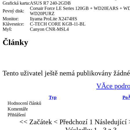
Grafická karta:
ASUS R7 240-2GDB
Corsair Force LE Series 120GB + WD20EARS + 
Pevný disk:
WD20PURZ
Monitor:
Iiyama ProLite X2474HS
Klávesnice:
C-TECH CORE KGB-11-BL
Myš:
Canyon CNR-MSL4
Články
Tento uživatel ještě nemá publikovány žádné
VĂ­ce podro
Typ
PoĂ
Hodnocení článků
Komentáře
Přihlášení
<< Začátek
< Předchozí
1
Následující 
Výsledky 1 - 3 z 3