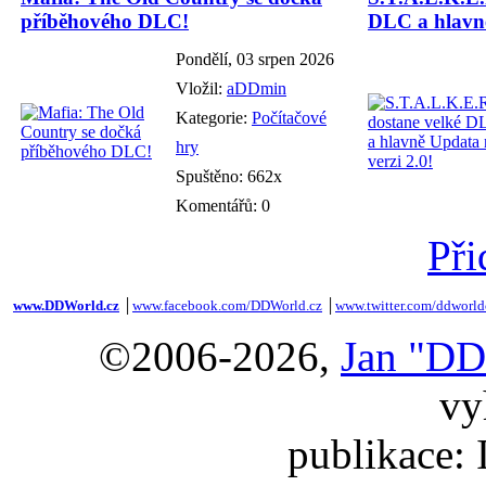
příběhového DLC!
DLC a hlavně
Pondělí, 03 srpen 2026
Vložil:
aDDmin
Kategorie:
Počítačové
hry
Spuštěno: 662x
Komentářů: 0
Při
www.DDWorld.cz
│
www.facebook.com/DDWorld.cz
│
www.twitter.com/ddworld
©2006-2026,
Jan "DD
vy
publikace: