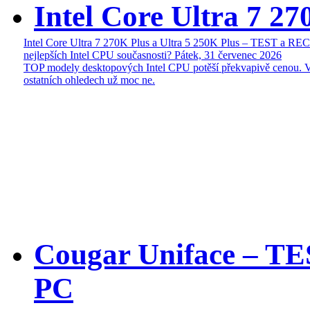
Intel Core Ultra 7 27
Intel Core Ultra 7 270K Plus a Ultra 5 250K Plus – TEST a R
nejlepších Intel CPU současnosti?
Pátek, 31 červenec 2026
TOP modely desktopových Intel CPU potěší překvapivě cenou. 
ostatních ohledech už moc ne.
Cougar Uniface – T
PC