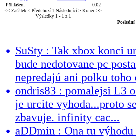
Přihlášení
0.02
<< Začátek
< Předchozí
1
Následující >
Konec >>
Výsledky 1 - 1 z 1
Poslední
SuSty : Tak xbox konci ur
bude nedotovane pc post
nepredajú ani polku toho c
ondris83 : pomalejsi L3 o
je urcite vyhoda...proto 
zbavuje. infinity cac...
aDDmin : Ona tu výhodu a