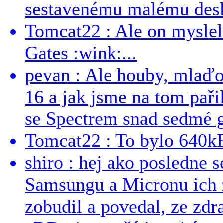
sestavenému malému deskt
Tomcat22 : Ale on myslel 
Gates :wink:...
pevan : Ale houby, mlaď
16 a jak jsme na tom pařil
se Spectrem snad sedmé g
Tomcat22 : To bylo 640kB
shiro : hej ako posledne 
Samsungu a Micronu ich 
zobudil a povedal, ze zdra