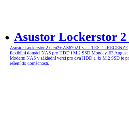
Asustor Lockerstor 
Asustor Lockerstor 2 Gen2+ AS6702T v2 – TEST a RECENZE
flexibilní domácí NAS pro HDD i M.2 SSD
Monday, 03 August
Moderní NAS v základní verzi pro dva HDD a 4x M.2 SSD je pr
řešení do domácnosti.