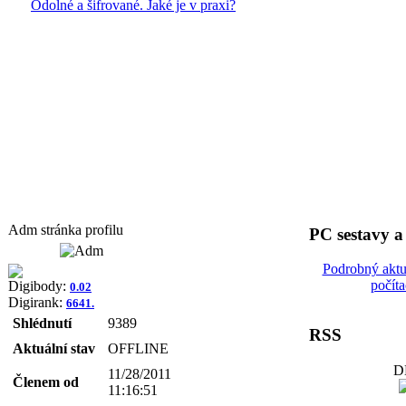
Odolné a šifrované. Jaké je v praxi?
Adm stránka profilu
PC sestavy 
Podrobný aktu
počít
Digibody:
0.02
Digirank:
6641.
Shlédnutí
9389
RSS
Aktuální stav
OFFLINE
D
11/28/2011
Členem od
11:16:51