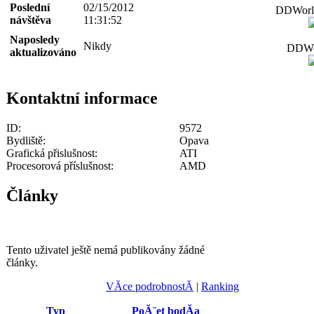
Poslední
02/15/2012
DDWorld
návštěva
11:31:52
Naposledy
Nikdy
DDWor
aktualizováno
Kontaktní informace
ID:
9572
Bydliště:
Opava
Grafická přislušnost:
ATI
Procesorová příslušnost:
AMD
Články
Tento uživatel ještě nemá publikovány žádné
články.
VĂ­ce podrobnostĂ­
|
Ranking
Typ
PoĂ¨et bodĂą