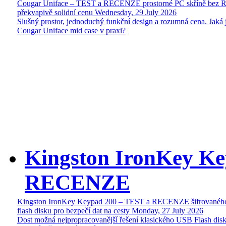
Cougar Uniface – TEST a RECENZE prostorné PC skříně bez 
překvapivě solidní cenu
Wednesday, 29 July 2026
Slušný prostor, jednoduchý funkční design a rozumná cena. Jaká 
Cougar Uniface mid case v praxi?
Kingston IronKey Ke
RECENZE
Kingston IronKey Keypad 200 – TEST a RECENZE šifrované
flash disku pro bezpečí dat na cesty
Monday, 27 July 2026
Dost možná nejpropracovanější řešení klasického USB Flash disk