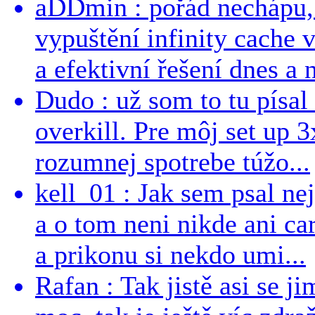
aDDmin : pořád nechápu, 
vypuštění infinity cache v
a efektivní řešení dnes a n
Dudo : už som to tu písal 
overkill. Pre môj set up 
rozumnej spotrebe túžo...
kell_01 : Jak sem psal ne
a o tom neni nikde ani ca
a prikonu si nekdo umi...
Rafan : Tak jistě asi se j