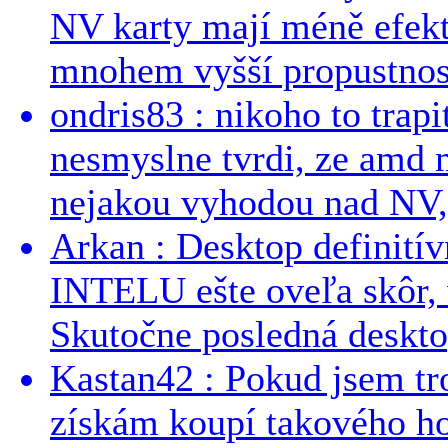
NV karty mají méně efekt
mnohem vyšší propustnost
ondris83 : nikoho to trapi
nesmyslne tvrdi, ze amd m
nejakou vyhodou nad NV, 
Arkan : Desktop definit
INTELU ešte oveľa skôr,
Skutočne posledná desktop
Kastan42 : Pokud jsem tro
získám koupí takového h