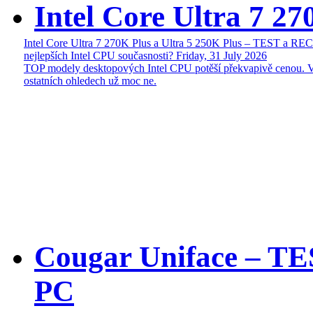
Intel Core Ultra 7 27
Intel Core Ultra 7 270K Plus a Ultra 5 250K Plus – TEST a R
nejlepších Intel CPU současnosti?
Friday, 31 July 2026
TOP modely desktopových Intel CPU potěší překvapivě cenou. 
ostatních ohledech už moc ne.
Cougar Uniface – T
PC