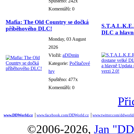
Spuštěno: 242x
Komentářů: 0
Mafia: The Old Country se dočká
S.T.A.L.K.E.
příběhového DLC!
DLC a hlavně
Monday, 03 August
2026
Vložil:
aDDmin
Kategorie:
Počítačové
hry
Spuštěno: 477x
Komentářů: 0
Při
www.DDWorld.cz
│
www.facebook.com/DDWorld.cz
│
www.twitter.com/ddworld
©2006-2026,
Jan "DD