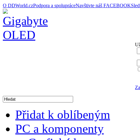
O DDWorld.cz
Podpora a spolupráce
Navštivte náš FACEBOOK
Sle
Už
Za
Přidat k oblíbeným
PC a komponenty