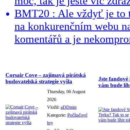
moc, tak je ještě víc zdraž
BMT20 : Ale vždyť je to 
na konkurenčním webu na 
komentářů a je nekomprom
Corsair Cove – zajímavá pirátská
Jste fandové 
budovatelská strategie vyšla
vám bude líbi
Thursday, 06 August
2026
Vložil:
aDDmin
Kategorie:
Počítačové
hry