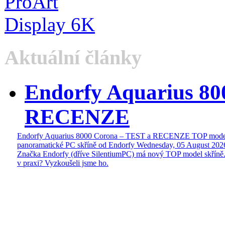
Aktuální články
Endorfy Aquarius 80
RECENZE
Endorfy Aquarius 8000 Corona – TEST a RECENZE TOP mode
panoramatické PC skříně od Endorfy
Wednesday, 05 August 202
Značka Endorfy (dříve SilentiumPC) má nový TOP model skříně.
v praxi? Vyzkoušeli jsme ho.