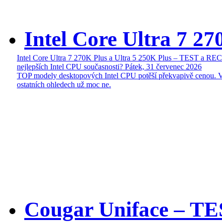
Intel Core Ultra 7 27
Intel Core Ultra 7 270K Plus a Ultra 5 250K Plus – TEST a R
nejlepších Intel CPU současnosti?
Pátek, 31 červenec 2026
TOP modely desktopových Intel CPU potěší překvapivě cenou. 
ostatních ohledech už moc ne.
Cougar Uniface – T