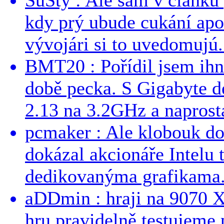
kdy prý ubude cukání apo
vývojári si to uvedomujú..
BMT20 : Pořídil jsem ih
době pecka. S Gigabyte d
2.13 na 3.2GHz a naprostá
pcmaker : Ale klobouk do
dokázal akcionáře Intelu 
dedikovanýma grafikama..
aDDmin : hraji na 9070 XT
hru pravidelně testujeme