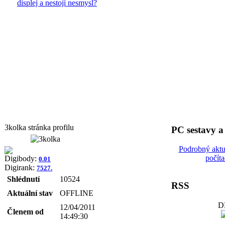
displej a nestojí nesmysl?
3kolka stránka profilu
PC sestavy 
Podrobný aktu
počít
Digibody:
0.01
Digirank:
7527.
Shlédnutí
10524
RSS
Aktuální stav
OFFLINE
D
12/04/2011
Členem od
14:49:30