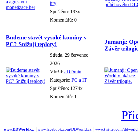
hry
Spuštěno: 193x
Komentářů: 0
Budeme stavět vysoké komíny v
Jumanji: Ope
PC? Snižují teploty!
Závěr trilogie
Středa, 29 červenec
2026
Vložil:
aDDmin
Kategorie:
PC a IT
Spuštěno: 1274x
Komentářů: 1
Při
www.DDWorld.cz
│
www.facebook.com/DDWorld.cz
│
www.twitter.com/ddworld