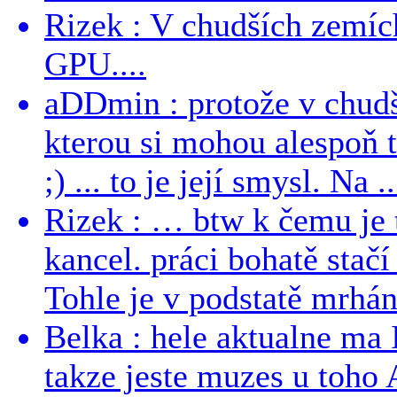
Rizek : V chudších zemích
GPU....
aDDmin : protože v chudší
kterou si mohou alespoň 
;) ... to je její smysl. Na ..
Rizek : … btw k čemu je
kancel. práci bohatě stač
Tohle je v podstatě mrhání
Belka : hele aktualne ma I
takze jeste muzes u toho 