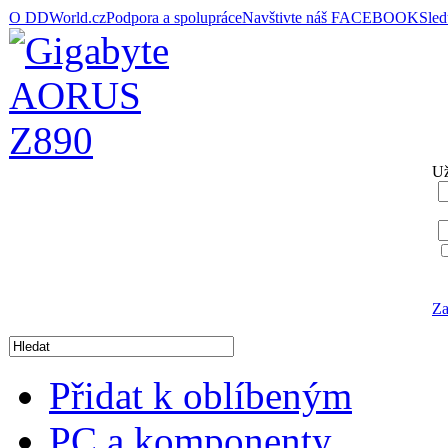
O DDWorld.cz
Podpora a spolupráce
Navštivte náš FACEBOOK
Sle
Už
Za
Přidat k oblíbeným
PC a komponenty