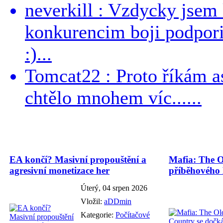
neverkill : Vzdycky jse
konkurencim boji podporil 
:)...
Tomcat22 : Proto říkám a
chtělo mnohem víc......
EA končí? Masivní propouštění a
Mafia: The O
agresivní monetizace her
příběhového
Úterý, 04 srpen 2026
Vložil:
aDDmin
Kategorie:
Počítačové