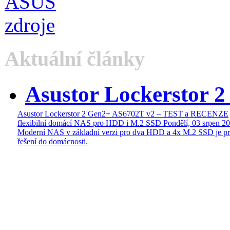
Aktuální články
Asustor Lockerstor 
Asustor Lockerstor 2 Gen2+ AS6702T v2 – TEST a RECENZE
flexibilní domácí NAS pro HDD i M.2 SSD
Pondělí, 03 srpen 2
Moderní NAS v základní verzi pro dva HDD a 4x M.2 SSD je pr
řešení do domácnosti.