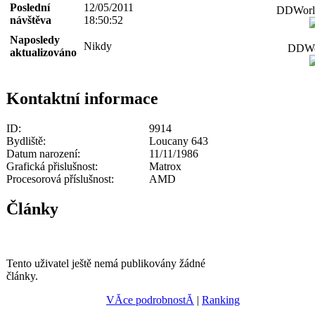
Poslední
12/05/2011
DDWorld
návštěva
18:50:52
Naposledy
Nikdy
DDWor
aktualizováno
Kontaktní informace
ID:
9914
Bydliště:
Loucany 643
Datum narození:
11/11/1986
Grafická přislušnost:
Matrox
Procesorová příslušnost:
AMD
Články
Tento uživatel ještě nemá publikovány žádné
články.
VĂ­ce podrobnostĂ­
|
Ranking