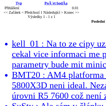
Typ
PoĂ¨et bodĂą
Přihlášení
0.01
<< Začátek
< Předchozí
1
Následující >
Konec >>
Výsledky 1 - 1 z 1
Poslední
kell_01 : Na to ze cipy u
cekal vice informaci me 
parametry bude mit minici
BMT20 : AM4 platforma oh
5800X3D neni ideal. Neza
úrovni R5 7600 což není z
SuSty : Ale sám v článku 