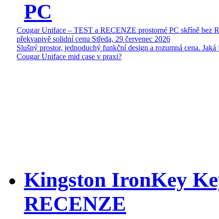
PC
Cougar Uniface – TEST a RECENZE prostorné PC skříně bez 
překvapivě solidní cenu
Středa, 29 červenec 2026
Slušný prostor, jednoduchý funkční design a rozumná cena. Jaká 
Cougar Uniface mid case v praxi?
Kingston IronKey Ke
RECENZE