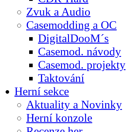
Zvuk a Audio
Casemodding a OC
DigitalDooM´s
Casemod. návody
Casemod. projekty
Taktování
Herní sekce
Aktuality a Novinky
Herní konzole
Recenze her