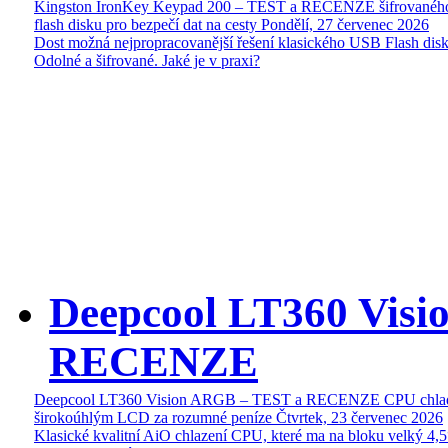
Kingston IronKey Keypad 200 – TEST a RECENZE šifrované
flash disku pro bezpečí dat na cesty
Pondělí, 27 červenec 2026
Dost možná nejpropracovanější řešení klasického USB Flash disk
Odolné a šifrované. Jaké je v praxi?
Deepcool LT360 Vis
RECENZE
Deepcool LT360 Vision ARGB – TEST a RECENZE CPU chlad
širokoúhlým LCD za rozumné peníze
Čtvrtek, 23 červenec 2026
Klasické kvalitní AiO chlazení CPU, které ma na bloku velký 4