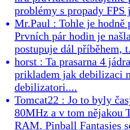
problémy s propady FPS j
Mr.Paul : Tohle je hodně 
Prvních pár hodin je našl
postupuje dál příběhem, t.
horst : Ta prasarna 4 jád
prikladem jak debilizaci
debilizatori....
Tomcat22 : Jo to byly č
80MHz a v tom nějakou T
RAM. Pinball Fantasies se