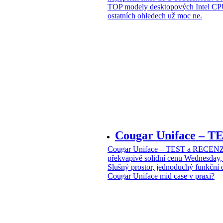
TOP modely desktopových Intel CPU
ostatních ohledech už moc ne.
Cougar Uniface – T
Cougar Uniface – TEST a RECENZE
překvapivě solidní cenu
Wednesday, 
Slušný prostor, jednoduchý funkční 
Cougar Uniface mid case v praxi?