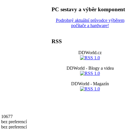
PC sestavy a výběr komponent
Podrobný aktuální průvodce výběrem
počítače a hardware!
RSS
DDWorld.cz
DDWorld - Blogy a videa
DDWorld - Magazín
10677
bez preferencí
bez preferencí