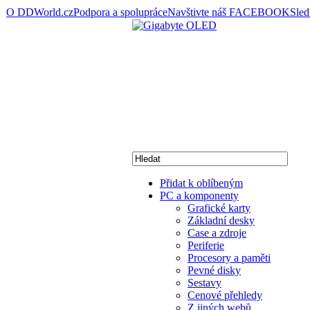
O DDWorld.cz
Podpora a spolupráce
Navštivte náš FACEBOOK
Sle
Přidat k oblíbeným
PC a komponenty
Grafické karty
Základní desky
Case a zdroje
Periferie
Procesory a paměti
Pevné disky
Sestavy
Cenové přehledy
Z jiných webů