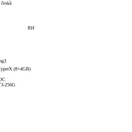
česká
RH
ng3
yperX (8+4GB)
 OC
T3-256G