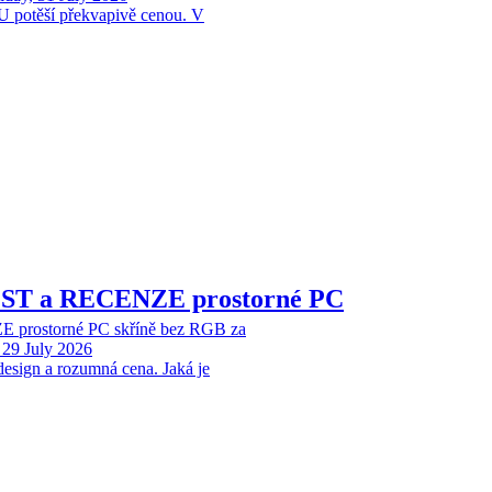
 potěší překvapivě cenou. V
EST a RECENZE prostorné PC
 prostorné PC skříně bez RGB za
29 July 2026
design a rozumná cena. Jaká je