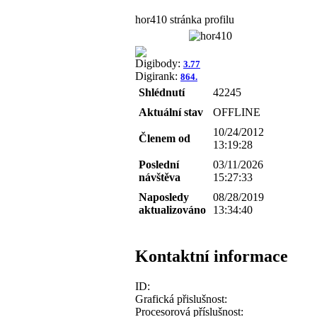
hor410 stránka profilu
Digibody:
3.77
Digirank:
864.
Shlédnutí
42245
Aktuální stav
OFFLINE
10/24/2012
Členem od
13:19:28
Poslední
03/11/2026
návštěva
15:27:33
Naposledy
08/28/2019
aktualizováno
13:34:40
Kontaktní informace
ID:
Grafická přislušnost:
Procesorová příslušnost: