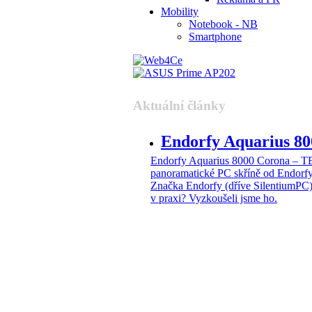
Mobility
Notebook - NB
Smartphone
Aktuální články
Endorfy Aquarius 
Endorfy Aquarius 8000 Corona –
panoramatické PC skříně od Endorf
Značka Endorfy (dříve SilentiumPC)
v praxi? Vyzkoušeli jsme ho.