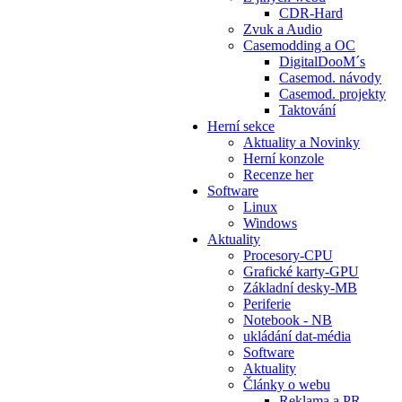
CDR-Hard
Zvuk a Audio
Casemodding a OC
DigitalDooM´s
Casemod. návody
Casemod. projekty
Taktování
Herní sekce
Aktuality a Novinky
Herní konzole
Recenze her
Software
Linux
Windows
Aktuality
Procesory-CPU
Grafické karty-GPU
Základní desky-MB
Periferie
Notebook - NB
ukládání dat-média
Software
Aktuality
Články o webu
Reklama a PR