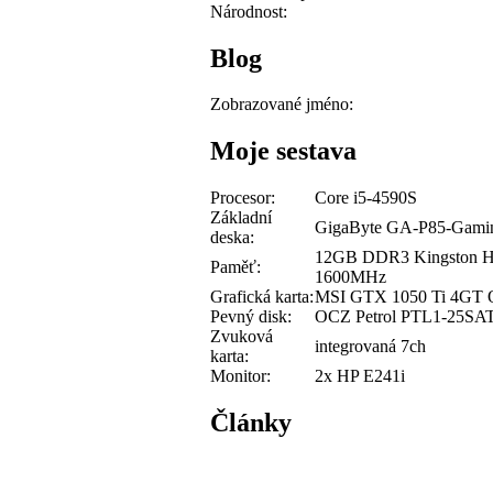
Národnost:
Blog
Zobrazované jméno:
Moje sestava
Procesor:
Core i5-4590S
Základní
GigaByte GA-P85-Gami
deska:
12GB DDR3 Kingston H
Paměť:
1600MHz
Grafická karta:
MSI GTX 1050 Ti 4GT
Pevný disk:
OCZ Petrol PTL1-25SA
Zvuková
integrovaná 7ch
karta:
Monitor:
2x HP E241i
Články