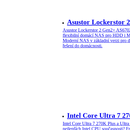
Asustor Lockerstor
Asustor Lockerstor 2 Gen2+ AS6
flexibilní domácí NAS pro HDD i 
Moderní NAS v základní verzi pro 
řešení do domácnosti.
Intel Core Ultra 7 2
Intel Core Ultra 7 270K Plus a Ul
nejlepších Intel CPU současnosti?
Fr