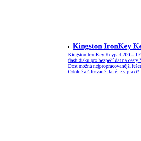
Kingston IronKey 
Kingston IronKey Keypad 200 – 
flash disku pro bezpečí dat na cesty
Dost možná nejpropracovanější řeše
Odolné a šifrované. Jaké je v praxi?