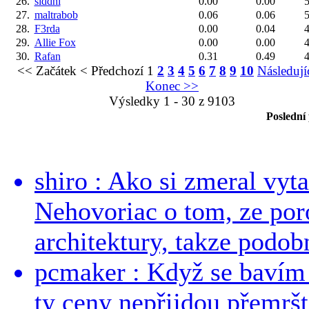
26.
siddhi
0.00
0.00
5
27.
maltrabob
0.06
0.06
5
28.
F3rda
0.00
0.04
4
29.
Allie Fox
0.00
0.00
4
30.
Rafan
0.31
0.49
4
<< Začátek
< Předchozí
1
2
3
4
5
6
7
8
9
10
Následují
Konec >>
Výsledky 1 - 30 z 9103
Poslední
shiro : Ako si zmeral vyt
Nehovoriac o tom, ze por
architektury, takze podob
pcmaker : Když se bavím
ty ceny nepřijdou přemršt