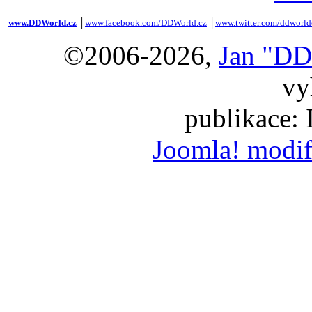
www.DDWorld.cz
│
www.facebook.com/DDWorld.cz
│
www.twitter.com/ddworld
©2006-2026,
Jan "DD
vy
publikace:
Joomla! modif