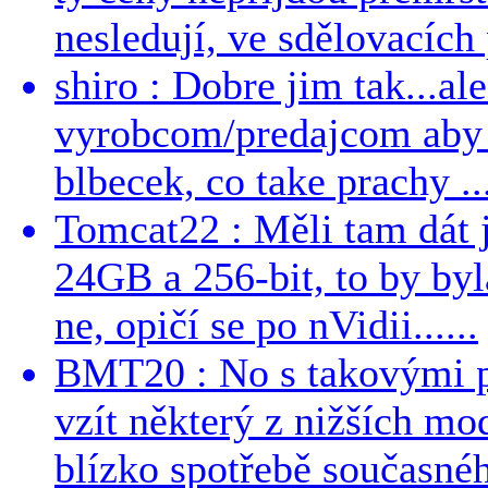
nesledují, ve sdělovacích 
shiro : Dobre jim tak...al
vyrobcom/predajcom aby z
blbecek, co take prachy ..
Tomcat22 : Měli tam dát 
24GB a 256-bit, to by byla
ne, opičí se po nVidii......
BMT20 : No s takovými p
vzít některý z nižších mo
blízko spotřebě současnéh