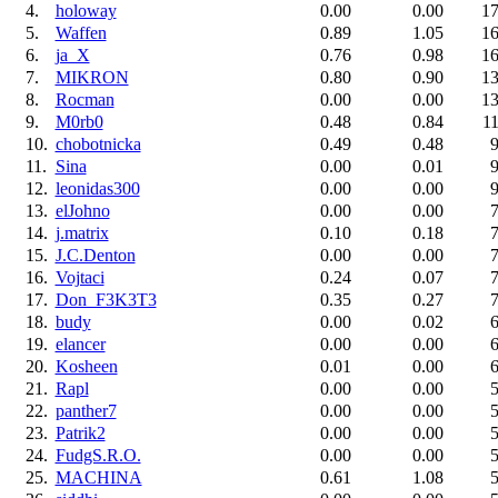
4.
holoway
0.00
0.00
17
5.
Waffen
0.89
1.05
16
6.
ja_X
0.76
0.98
16
7.
MIKRON
0.80
0.90
13
8.
Rocman
0.00
0.00
13
9.
M0rb0
0.48
0.84
11
10.
chobotnicka
0.49
0.48
9
11.
Sina
0.00
0.01
9
12.
leonidas300
0.00
0.00
9
13.
elJohno
0.00
0.00
7
14.
j.matrix
0.10
0.18
7
15.
J.C.Denton
0.00
0.00
7
16.
Vojtaci
0.24
0.07
7
17.
Don_F3K3T3
0.35
0.27
7
18.
budy
0.00
0.02
6
19.
elancer
0.00
0.00
6
20.
Kosheen
0.01
0.00
6
21.
Rapl
0.00
0.00
5
22.
panther7
0.00
0.00
5
23.
Patrik2
0.00
0.00
5
24.
FudgS.R.O.
0.00
0.00
5
25.
MACHINA
0.61
1.08
5