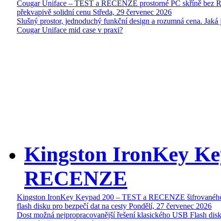
Cougar Uniface – TEST a RECENZE prostorné PC skříně bez 
překvapivě solidní cenu
Středa, 29 červenec 2026
Slušný prostor, jednoduchý funkční design a rozumná cena. Jaká 
Cougar Uniface mid case v praxi?
Kingston IronKey Ke
RECENZE
Kingston IronKey Keypad 200 – TEST a RECENZE šifrované
flash disku pro bezpečí dat na cesty
Pondělí, 27 červenec 2026
Dost možná nejpropracovanější řešení klasického USB Flash disk