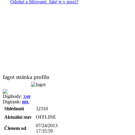
Odolné a šifrované. Jaké je v praxi?
fagot stránka profilu
Digibody:
3.60
Digirank:
889.
Shlédnutí
32310
Aktuální stav
OFFLINE
07/24/2013
Členem od
17:35:59