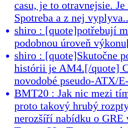
casu, je to otravnejsie. Je
Spotreba a z nej vyplyva..
shiro : [quote]potřebují 
podobnou úroveň výkonu[/
shiro : [quote]Skutočne 
histórii je AM4.[/quote]
novodobé pseudo-ATX/E-
BMT20 : Jak nic mezi tí
proto takový hrubý rozpt
nerozšíří nabídku o GRE v