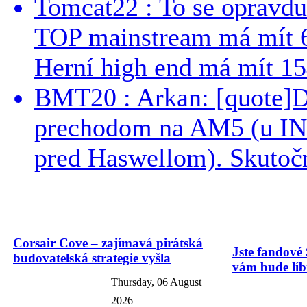
Tomcat22 : To se opravdu
TOP mainstream má mít 
Herní high end má mít 15
BMT20 : Arkan: [quote]De
prechodom na AM5 (u INT
pred Haswellom). Skutočn
Corsair Cove – zajímavá pirátská
Jste fandové 
budovatelská strategie vyšla
vám bude líbi
Thursday, 06 August
2026