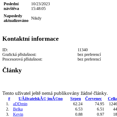
Poslední
10/23/2023
návštěva
15:48:05
Naposledy
Nikdy
aktualizováno
Kontaktní informace
ID:
11340
Grafická přislušnost:
bez preferencí
Procesorová příslušnost:
bez preferencí
Články
Tento uživatel ještě nemá publikovány žádné články.
#
UÂživatelskĂ© jmĂ©no
Srpen
Červenec
Celk
1.
aDDmin
62.24
74.95
1246
2.
Belka
6.53
6.51
44
3.
Kevin
0.88
0.97
18