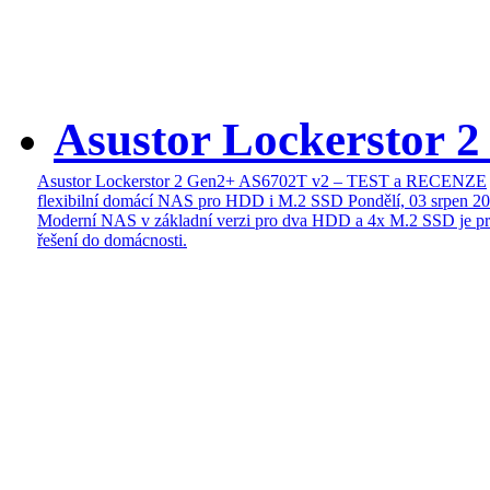
Asustor Lockerstor 
Asustor Lockerstor 2 Gen2+ AS6702T v2 – TEST a RECENZE
flexibilní domácí NAS pro HDD i M.2 SSD
Pondělí, 03 srpen 2
Moderní NAS v základní verzi pro dva HDD a 4x M.2 SSD je pr
řešení do domácnosti.