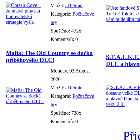
Vložil:
aDDmin
Kategorie:
Počítačové
hry
Spuštěno: 472x
Komentářů: 0
Mafia: The Old Country se dočká
S.T.A.L.K.E.
příběhového DLC!
DLC a hlavně
Monday, 03 August
2026
Vložil:
aDDmin
Kategorie:
Počítačové
hry
Spuštěno: 738x
Komentářů: 0
Při