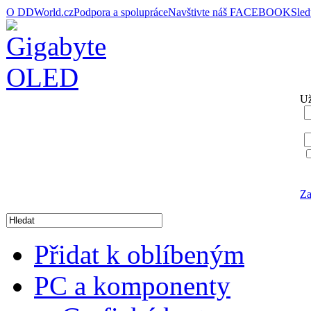
O DDWorld.cz
Podpora a spolupráce
Navštivte náš FACEBOOK
Sle
Už
Za
Přidat k oblíbeným
PC a komponenty