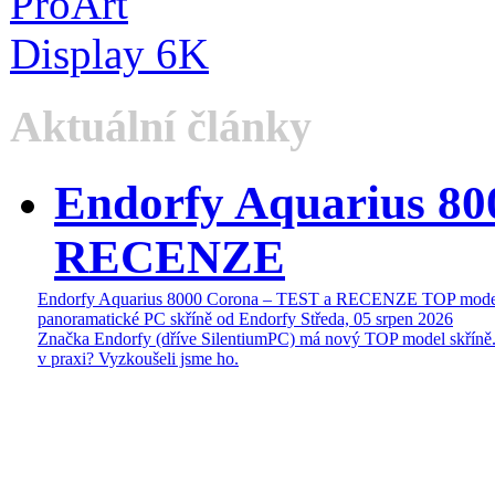
Aktuální články
Endorfy Aquarius 80
RECENZE
Endorfy Aquarius 8000 Corona – TEST a RECENZE TOP mode
panoramatické PC skříně od Endorfy
Středa, 05 srpen 2026
Značka Endorfy (dříve SilentiumPC) má nový TOP model skříně.
v praxi? Vyzkoušeli jsme ho.