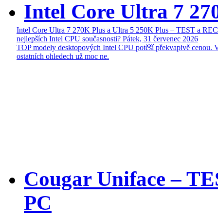
Intel Core Ultra 7 27
Intel Core Ultra 7 270K Plus a Ultra 5 250K Plus – TEST a R
nejlepších Intel CPU současnosti?
Pátek, 31 červenec 2026
TOP modely desktopových Intel CPU potěší překvapivě cenou. 
ostatních ohledech už moc ne.
Cougar Uniface – T
PC