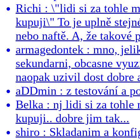
Richi : \"lidi si za tohle
kupuji\" To je uplně stejn
nebo naftě. A, že takové p
armagedontek : mno, jeli
sekundarni, obcasne vyuzi
naopak uzivil dost dobre a
aDDmin : z testování a pou
Belka : nj lidi si za tohl
kupuji.. dobre jim tak...
shiro : Skladanim a konfi