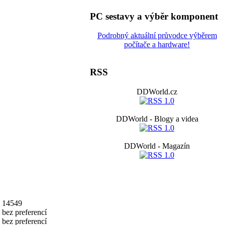
PC sestavy a výběr komponent
Podrobný aktuální průvodce výběrem
počítače a hardware!
RSS
DDWorld.cz
DDWorld - Blogy a videa
DDWorld - Magazín
14549
bez preferencí
bez preferencí