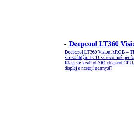
Deepcool LT360 Vi
Deepcool LT360 Vision ARGB – T
širokoúhlým LCD za rozumné peníz
Klasické kvalitní AiO chlazení CPU
displej a nestojí nesmysl?