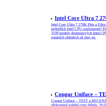
Intel Core Ultra 7 2
Intel Core Ultra 7 270K Plus a Ul
nejlepších Intel CPU současnosti?
Pá
TOP modely desktopových Intel CPU
ostatních ohledech už moc ne.
Cougar Uniface – T
Cougar Uniface – TEST a RECENZE
překvapivě solidní cenu
Středa, 29 