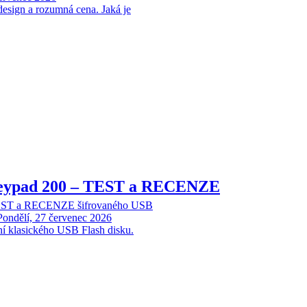
design a rozumná cena. Jaká je
Keypad 200 – TEST a RECENZE
TEST a RECENZE šifrovaného USB
Pondělí, 27 červenec 2026
ní klasického USB Flash disku.