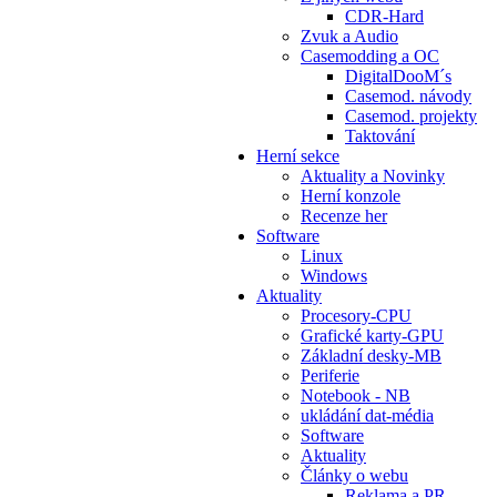
CDR-Hard
Zvuk a Audio
Casemodding a OC
DigitalDooM´s
Casemod. návody
Casemod. projekty
Taktování
Herní sekce
Aktuality a Novinky
Herní konzole
Recenze her
Software
Linux
Windows
Aktuality
Procesory-CPU
Grafické karty-GPU
Základní desky-MB
Periferie
Notebook - NB
ukládání dat-média
Software
Aktuality
Články o webu
Reklama a PR