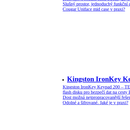
Slušný prostor, jednoduchý funkční 
Cougar Uniface mid case v praxi?
Kingston IronKey 
Kingston IronKey Keypad 200 – 
flash disku pro bezpečí dat na cesty
Dost možná nejpropracovanější řeše
Odolné a šifrované. Jaké je v praxi?