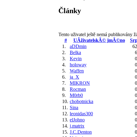
Články
Tento uživatel ještě nemá publikovány ž
#
UÂživatelskĂ© jmĂ©no
Sr
1.
aDDmin
62
2.
Belka
6
3.
Kevin
0
4.
holoway
0
5.
Waffen
0
6.
ja_X
0
7.
MIKRON
0
8.
Rocman
0
9.
M0rb0
0
10.
chobotnicka
0
11.
Sina
0
12.
leonidas300
0
13.
elJohno
0
14.
j.matrix
0
15.
J.C.Denton
0