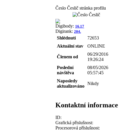
Česlo Česlič stránka profilu
Digibody:
16.17
Digirank:
204.
Shlédnutí
72653
Aktuální stav
ONLINE
06/29/2016
Členem od
19:26:24
Poslední
08/05/2026
návštěva
05:57:45
Naposledy
Nikdy
aktualizováno
Kontaktní informace
ID:
Grafická přislušnost:
Procesorová příslušnost: