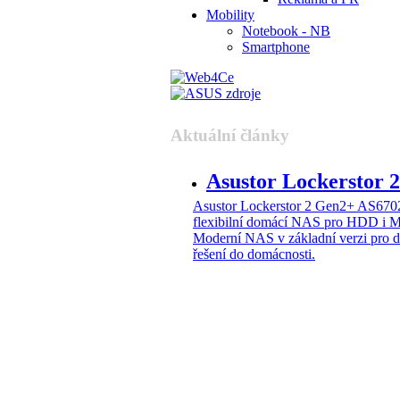
Mobility
Notebook - NB
Smartphone
Aktuální články
Asustor Lockerstor
Asustor Lockerstor 2 Gen2+ AS6
flexibilní domácí NAS pro HDD i 
Moderní NAS v základní verzi pro 
řešení do domácnosti.