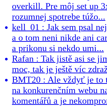
overkill. Pre môj set up 
rozumnej spotrebe túžo...
kell_01 : Jak sem psal ne
a o tom neni nikde ani ca
a prikonu si nekdo umi...
Rafan : Tak jistě asi se j
moc, tak je ještě víc zdraž
BMT20 : Ale vždyť je to 
na konkurenčním webu na 
komentářů a je nekomprom