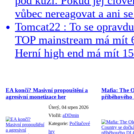
pod kůži. Pokud jej člově
vůbec nereagovat a ani se 
Tomcat22 : To se opravdu
TOP mainstream má mít 
Herní high end má mít 15
EA končí? Masivní propouštění a
Mafia: The O
agresivní monetizace her
příběhového
Úterý, 04 srpen 2026
Vložil:
aDDmin
Kategorie:
Počítačové
hry