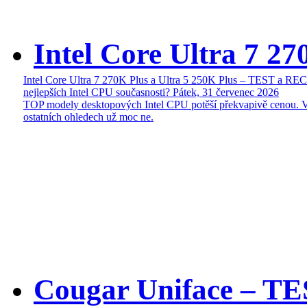
Intel Core Ultra 7 27
Intel Core Ultra 7 270K Plus a Ultra 5 250K Plus – TEST a R
nejlepších Intel CPU současnosti?
Pátek, 31 červenec 2026
TOP modely desktopových Intel CPU potěší překvapivě cenou. 
ostatních ohledech už moc ne.
Cougar Uniface – T