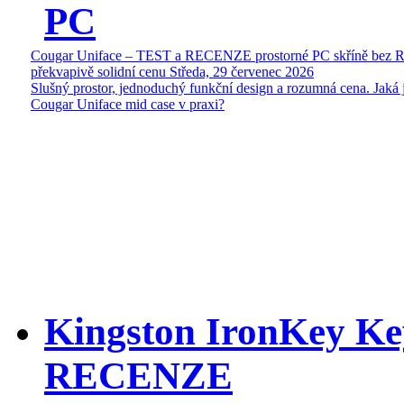
PC
Cougar Uniface – TEST a RECENZE prostorné PC skříně bez 
překvapivě solidní cenu
Středa, 29 červenec 2026
Slušný prostor, jednoduchý funkční design a rozumná cena. Jaká 
Cougar Uniface mid case v praxi?
Kingston IronKey Ke
RECENZE