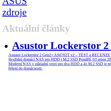
Aktuální články
Asustor Lockerstor 
Asustor Lockerstor 2 Gen2+ AS6702T v2 – TEST a RECENZE
flexibilní domácí NAS pro HDD i M.2 SSD
Pondělí, 03 srpen 2
Moderní NAS v základní verzi pro dva HDD a 4x M.2 SSD je pr
řešení do domácnosti.