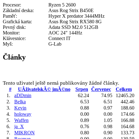
Procesor:
Ryzen 5 2600
Základní deska:
Asus Rog Strix B450E
Paměť:
Hyper X predator 3444MHz
Grafická karta:
Asus Rog Strix RX580 8G
Pevný disk:
Adata SSD M2.0 512GB
Monitor:
AOC 24" 144Hz
Klávesnice:
Connect IT
Myš:
G-Lab
Články
Tento uživatel ještě nemá publikovány žádné články.
#
UÂživatelskĂ© jmĂ©no
Srpen
Červenec
Celkem
1.
aDDmin
62.24
74.95
12465.20
2.
Belka
6.53
6.51
442.46
3.
Kevin
0.88
0.97
188.60
4.
holoway
0.00
0.00
174.66
5.
Waffen
0.89
1.05
166.88
6.
ja_X
0.76
0.98
164.68
7.
MIKRON
0.80
0.90
133.73
8.
Rocman
0.00
0.00
130.59