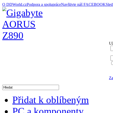
O DDWorld.cz
Podpora a spolupráce
Navštivte náš FACEBOOK
Sle
Už
Za
Přidat k oblíbeným
PC a komponenty