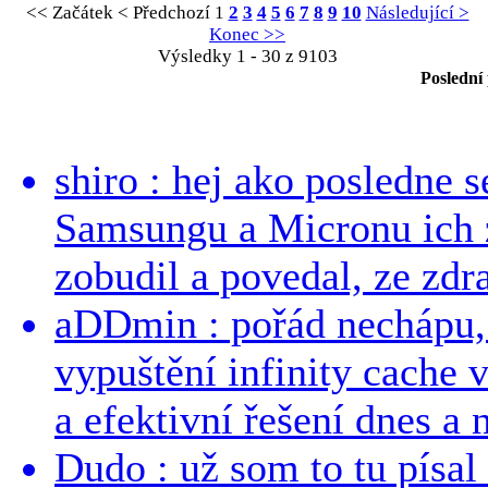
<< Začátek
< Předchozí
1
2
3
4
5
6
7
8
9
10
Následující >
Konec >>
Výsledky 1 - 30 z 9103
Poslední
shiro : hej ako posledne 
Samsungu a Micronu ich 
zobudil a povedal, ze zdra
aDDmin : pořád nechápu, 
vypuštění infinity cache v
a efektivní řešení dnes a n
Dudo : už som to tu písal 