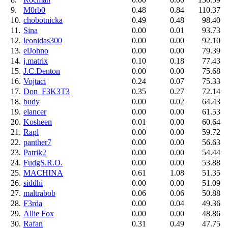
9.
M0rb0
0.48
0.84
110.37
10.
chobotnicka
0.49
0.48
98.40
11.
Sina
0.00
0.01
93.73
12.
leonidas300
0.00
0.00
92.10
13.
elJohno
0.00
0.00
79.39
14.
j.matrix
0.10
0.18
77.43
15.
J.C.Denton
0.00
0.00
75.68
16.
Vojtaci
0.24
0.07
75.33
17.
Don_F3K3T3
0.35
0.27
72.14
18.
budy
0.00
0.02
64.43
19.
elancer
0.00
0.00
61.53
20.
Kosheen
0.01
0.00
60.64
21.
Rapl
0.00
0.00
59.72
22.
panther7
0.00
0.00
56.63
23.
Patrik2
0.00
0.00
54.44
24.
FudgS.R.O.
0.00
0.00
53.88
25.
MACHINA
0.61
1.08
51.35
26.
siddhi
0.00
0.00
51.09
27.
maltrabob
0.06
0.06
50.88
28.
F3rda
0.00
0.04
49.36
29.
Allie Fox
0.00
0.00
48.86
30.
Rafan
0.31
0.49
47.75