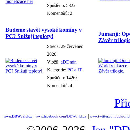
Spuštěno: 582x
Komentářů: 2
Budeme stavět vysoké komíny v
Jumanji: Ope
PC? Snižují teploty!
Závěr trilogie
Středa, 29 červenec
2026
Vložil:
aDDmin
Kategorie:
PC a IT
Spuštěno: 1426x
Komentářů: 4
Při
www.DDWorld.cz
│
www.facebook.com/DDWorld.cz
│
www.twitter.com/ddworld
©2006-2026,
Jan "DD