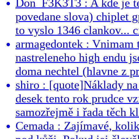
Don_F3K3T3 : A kde je te
povedane slova) chiplet g
to vyslo 1346 clankov... ci
armagedontek : Vnimam to
nastreleneho high endu js
doma nechtel (hlavne z pr
shiro : [quote]Náklady n
desek tento rok prudce vzr
samozřejmě i řada těch kl
Cemada : Zajímavé, kolika