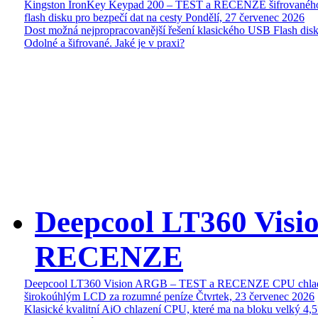
Kingston IronKey Keypad 200 – TEST a RECENZE šifrované
flash disku pro bezpečí dat na cesty
Pondělí, 27 červenec 2026
Dost možná nejpropracovanější řešení klasického USB Flash disk
Odolné a šifrované. Jaké je v praxi?
Deepcool LT360 Vis
RECENZE
Deepcool LT360 Vision ARGB – TEST a RECENZE CPU chlad
širokoúhlým LCD za rozumné peníze
Čtvrtek, 23 červenec 2026
Klasické kvalitní AiO chlazení CPU, které ma na bloku velký 4