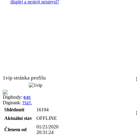
displej a nestojí nesmysl?
1vip stránka profilu
Digibody:
0.01
Digirank:
7527.
Shlédnutí
16194
Aktuální stav
OFFLINE
01/21/2020
Členem od
20:31:24