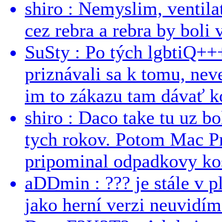
shiro : Nemyslim, ventil
cez rebra a rebra by boli v
SuSty : Po tých lgbtiQ++
priznávali sa k tomu, nev
im to zákazu tam dávať ko
shiro : Daco take tu uz b
tych rokov. Potom Mac Pr
pripominal odpadkovy kos
aDDmin : ??? je stále v pl
jako herní verzi neuvidíme