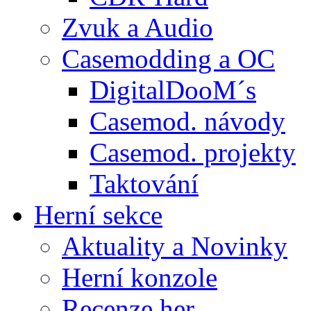
Zvuk a Audio
Casemodding a OC
DigitalDooM´s
Casemod. návody
Casemod. projekty
Taktování
Herní sekce
Aktuality a Novinky
Herní konzole
Recenze her