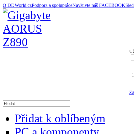
O DDWorld.cz
Podpora a spolupráce
Navštivte náš FACEBOOK
Sle
Už
Za
Přidat k oblíbeným
PC a komponenty