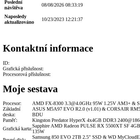
Poslední
08/08/2026 08:33:19
návštěva
Naposledy
10/23/2023 12:21:37
aktualizováno
Kontaktní informace
ID:
Grafická přislušnost:
Procesorová příslušnost:
Moje sestava
Procesor:
AMD FX-8300 3.3@4.0GHz 95W 1.25V AM3+ & Sile
Základní
ASUS M5A97 EVO R2.0 (v1.01) & CORSAIR RM550
deska:
BDU
Paměť:
Kingston Predator HyperX 4x4GB DDR3 2400@1
Sapphire AMD Radeon PULSE RX 5500XT SF 4GB
Grafická karta:
135W
Samsung 850 EVO 2TB 2.5" SSD & WD MyCloudE
Pevný disk: