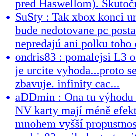
pred Haswellom). Skutočn
SuSty : Tak xbox konci ur
bude nedotovane pc post
nepredajú ani polku toho c
ondris83 : pomalejsi L3 o
je urcite vyhoda...proto 
zbavuje. infinity cac...
aDDmin : Ona tu výhodu a
NV karty mají méně efekt
mnohem vyšší propustnost