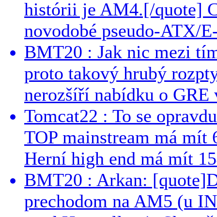
histórii je AM4.[/quote]
novodobé pseudo-ATX/E-
BMT20 : Jak nic mezi tí
proto takový hrubý rozpt
nerozšíří nabídku o GRE v
Tomcat22 : To se opravdu
TOP mainstream má mít 
Herní high end má mít 15
BMT20 : Arkan: [quote]De
prechodom na AM5 (u INT