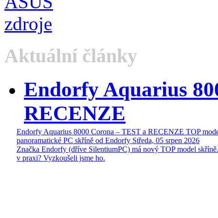
Aktuální články
Endorfy Aquarius 80
RECENZE
Endorfy Aquarius 8000 Corona – TEST a RECENZE TOP mode
panoramatické PC skříně od Endorfy
Středa, 05 srpen 2026
Značka Endorfy (dříve SilentiumPC) má nový TOP model skříně.
v praxi? Vyzkoušeli jsme ho.