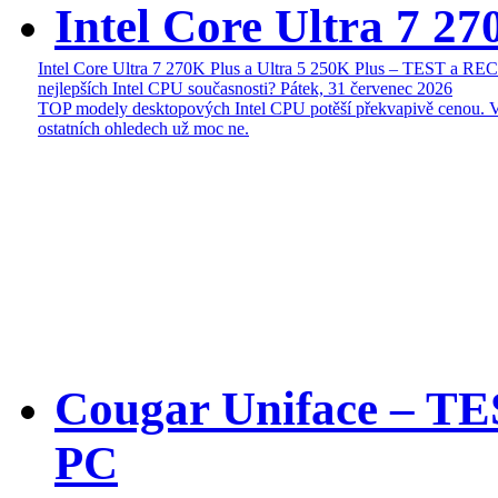
Intel Core Ultra 7 27
Intel Core Ultra 7 270K Plus a Ultra 5 250K Plus – TEST a R
nejlepších Intel CPU současnosti?
Pátek, 31 červenec 2026
TOP modely desktopových Intel CPU potěší překvapivě cenou. 
ostatních ohledech už moc ne.
Cougar Uniface – T
PC