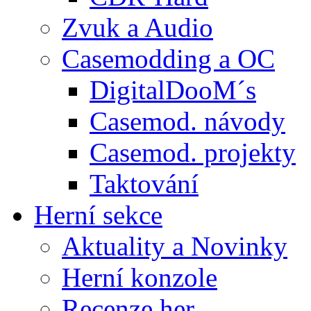
Zvuk a Audio
Casemodding a OC
DigitalDooM´s
Casemod. návody
Casemod. projekty
Taktování
Herní sekce
Aktuality a Novinky
Herní konzole
Recenze her