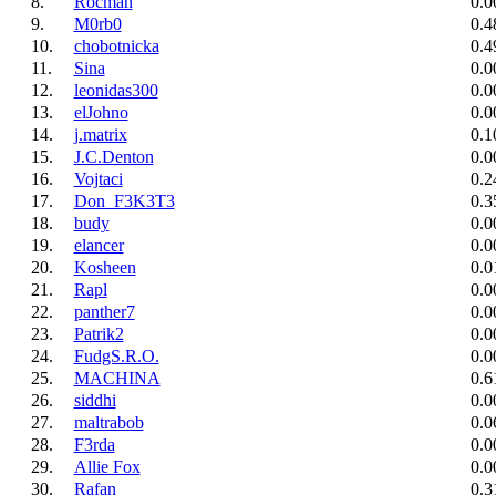
8.
Rocman
0.0
9.
M0rb0
0.4
10.
chobotnicka
0.4
11.
Sina
0.0
12.
leonidas300
0.0
13.
elJohno
0.0
14.
j.matrix
0.1
15.
J.C.Denton
0.0
16.
Vojtaci
0.2
17.
Don_F3K3T3
0.3
18.
budy
0.0
19.
elancer
0.0
20.
Kosheen
0.0
21.
Rapl
0.0
22.
panther7
0.0
23.
Patrik2
0.0
24.
FudgS.R.O.
0.0
25.
MACHINA
0.6
26.
siddhi
0.0
27.
maltrabob
0.0
28.
F3rda
0.0
29.
Allie Fox
0.0
30.
Rafan
0.3