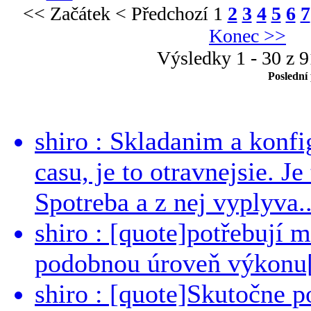
<< Začátek
< Předchozí
1
2
3
4
5
6
7
Konec >>
Výsledky 1 - 30 z 
Poslední
shiro : Skladanim a konfi
casu, je to otravnejsie. Je
Spotreba a z nej vyplyva..
shiro : [quote]potřebují 
podobnou úroveň výkonu[/
shiro : [quote]Skutočne 