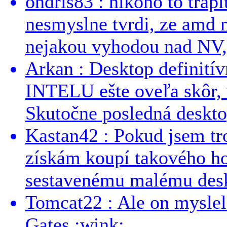
ondris83 : nikoho to trapi
nesmyslne tvrdi, ze amd m
nejakou vyhodou nad NV, 
Arkan : Desktop definit
INTELU ešte oveľa skôr,
Skutočne posledná desktop
Kastan42 : Pokud jsem tro
získám koupí takového h
sestavenému malému deskt
Tomcat22 : Ale on myslel 
Gates :wink:...