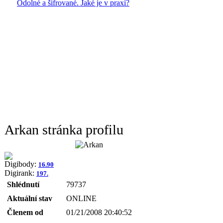
Odolné a šifrované. Jaké je v praxi?
Arkan stránka profilu
Digibody:
16.90
Digirank:
197.
Shlédnutí
79737
Aktuální stav
ONLINE
Členem od
01/21/2008 20:40:52