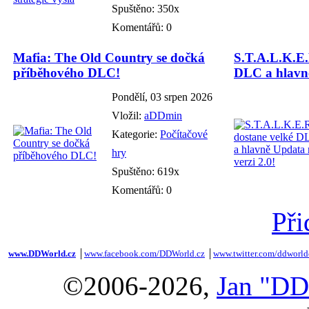
Spuštěno: 350x
Komentářů: 0
Mafia: The Old Country se dočká
S.T.A.L.K.E.
příběhového DLC!
DLC a hlavně
Pondělí, 03 srpen 2026
Vložil:
aDDmin
Kategorie:
Počítačové
hry
Spuštěno: 619x
Komentářů: 0
Při
www.DDWorld.cz
│
www.facebook.com/DDWorld.cz
│
www.twitter.com/ddworld
©2006-2026,
Jan "DD