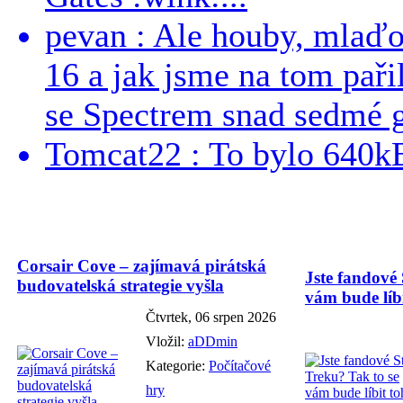
pevan : Ale houby, mlaď
16 a jak jsme na tom pařil
se Spectrem snad sedmé g
Tomcat22 : To bylo 640kB
Corsair Cove – zajímavá pirátská
Jste fandové 
budovatelská strategie vyšla
vám bude líbi
Čtvrtek, 06 srpen 2026
Vložil:
aDDmin
Kategorie:
Počítačové
hry