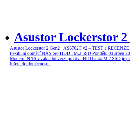
Asustor Lockerstor 
Asustor Lockerstor 2 Gen2+ AS6702T v2 – TEST a RECENZE
flexibilní domácí NAS pro HDD i M.2 SSD
Pondělí, 03 srpen 2
Moderní NAS v základní verzi pro dva HDD a 4x M.2 SSD je pr
řešení do domácnosti.