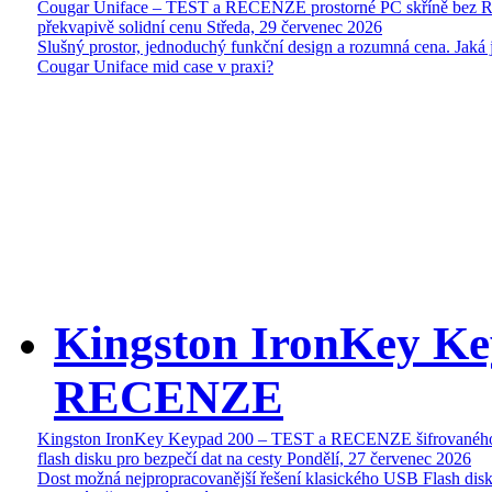
Cougar Uniface – TEST a RECENZE prostorné PC skříně bez 
překvapivě solidní cenu
Středa, 29 červenec 2026
Slušný prostor, jednoduchý funkční design a rozumná cena. Jaká 
Cougar Uniface mid case v praxi?
Kingston IronKey Ke
RECENZE
Kingston IronKey Keypad 200 – TEST a RECENZE šifrované
flash disku pro bezpečí dat na cesty
Pondělí, 27 červenec 2026
Dost možná nejpropracovanější řešení klasického USB Flash disk