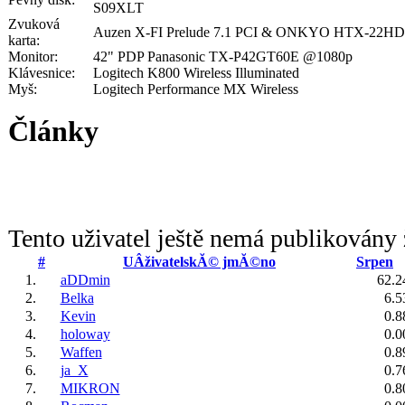
S09XLT
Zvuková
Auzen X-FI Prelude 7.1 PCI & ONKYO HTX-22HD
karta:
Monitor:
42" PDP Panasonic TX-P42GT60E @1080p
Klávesnice:
Logitech K800 Wireless Illuminated
Myš:
Logitech Performance MX Wireless
Články
Tento uživatel ještě nemá publikovány 
#
UÂživatelskĂ© jmĂ©no
Srpen
1.
aDDmin
62.2
2.
Belka
6.5
3.
Kevin
0.8
4.
holoway
0.0
5.
Waffen
0.8
6.
ja_X
0.7
7.
MIKRON
0.8