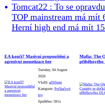
Tomcat22 : To se opravdu
TOP mainstream má mít 
Herní high end má mít 15
EA končí? Masivní propouštění a
Mafia: The O
agresivní monetizace her
příběhového
Tuesday, 04 August
2026
Vložil:
aDDmin
Kategorie:
Počítačové
hry
Spuštěno: 581x