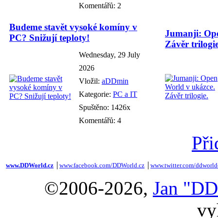
Komentářů: 2
Budeme stavět vysoké komíny v
Jumanji: Ope
PC? Snižují teploty!
Závěr trilogie
Wednesday, 29 July
2026
Vložil:
aDDmin
Kategorie:
PC a IT
Spuštěno: 1426x
Komentářů: 4
Při
www.DDWorld.cz
│
www.facebook.com/DDWorld.cz
│
www.twitter.com/ddworld
©2006-2026,
Jan "DD
vy