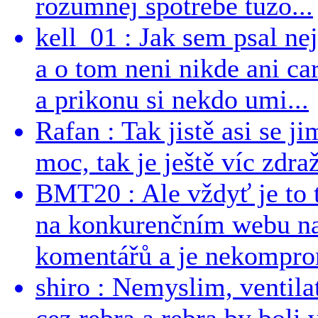
rozumnej spotrebe túžo...
kell_01 : Jak sem psal ne
a o tom neni nikde ani ca
a prikonu si nekdo umi...
Rafan : Tak jistě asi se j
moc, tak je ještě víc zdraž
BMT20 : Ale vždyť je to 
na konkurenčním webu na 
komentářů a je nekomprom
shiro : Nemyslim, ventil
cez rebra a rebra by boli v