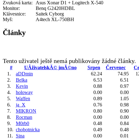
Zvuková karta:
Asus Xonar D1 + Logitech X-540
Monitor:
Benq G2420HDBL
Klávesnice:
Saitek Cyborg
Myš:
A4tech XL-750BH
Články
Tento uživatel ještě nemá publikovány žádné články.
#
UÂživatelskĂ© jmĂ©no
Srpen
Červenec
C
1.
aDDmin
62.24
74.95
1
2.
Belka
6.53
6.51
3.
Kevin
0.88
0.97
4.
holoway
0.00
0.00
5.
Waffen
0.89
1.05
6.
ja_X
0.76
0.98
7.
MIKRON
0.80
0.90
8.
Rocman
0.00
0.00
9.
M0rb0
0.48
0.84
10.
chobotnicka
0.49
0.48
11.
Sina
0.00
0.01