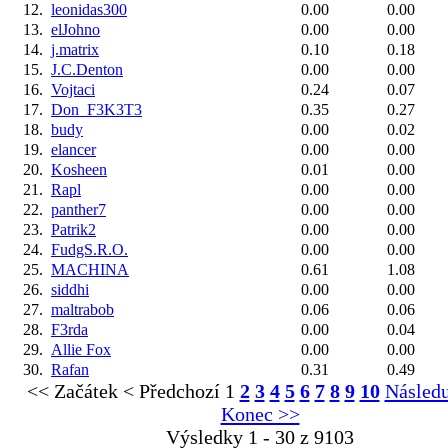
12.
leonidas300
0.00
0.00
13.
elJohno
0.00
0.00
14.
j.matrix
0.10
0.18
15.
J.C.Denton
0.00
0.00
16.
Vojtaci
0.24
0.07
17.
Don_F3K3T3
0.35
0.27
18.
budy
0.00
0.02
19.
elancer
0.00
0.00
20.
Kosheen
0.01
0.00
21.
Rapl
0.00
0.00
22.
panther7
0.00
0.00
23.
Patrik2
0.00
0.00
24.
FudgS.R.O.
0.00
0.00
25.
MACHINA
0.61
1.08
26.
siddhi
0.00
0.00
27.
maltrabob
0.06
0.06
28.
F3rda
0.00
0.04
29.
Allie Fox
0.00
0.00
30.
Rafan
0.31
0.49
<< Začátek
< Předchozí
1
2
3
4
5
6
7
8
9
10
Následu
Konec >>
Výsledky 1 - 30 z 9103