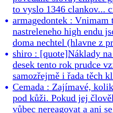
to vyslo 1346 clankov... ci
armagedontek : Vnimam to
nastreleneho high endu js
doma nechtel (hlavne z pr
shiro : [quote]Náklady n
desek tento rok prudce vzr
samozřejmě i řada těch kl
Cemada : Zajímavé, kolika
pod kůži. Pokud jej člově
vůbec nereagovat a ani se 