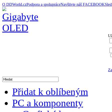
O DDWorld.cz
Podpora a spolupráce
Navštivte náš FACEBOOK
Sle
Už
Za
Přidat k oblíbeným
PC a komponenty