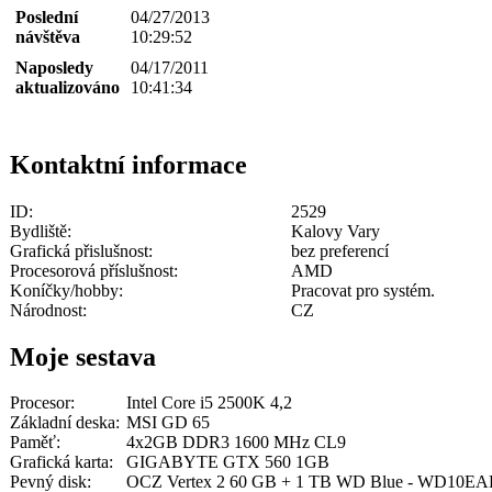
Poslední
04/27/2013
návštěva
10:29:52
Naposledy
04/17/2011
aktualizováno
10:41:34
Kontaktní informace
ID:
2529
Bydliště:
Kalovy Vary
Grafická přislušnost:
bez preferencí
Procesorová příslušnost:
AMD
Koníčky/hobby:
Pracovat pro systém.
Národnost:
CZ
Moje sestava
Procesor:
Intel Core i5 2500K 4,2
Základní deska:
MSI GD 65
Paměť:
4x2GB DDR3 1600 MHz CL9
Grafická karta:
GIGABYTE GTX 560 1GB
Pevný disk:
OCZ Vertex 2 60 GB + 1 TB WD Blue - WD10E