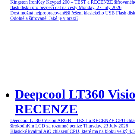
Kingston IronKey Keypad 200 – TEST a RECENZE šifrované
flash disku pro bezpečí dat na cesty
Monday, 27 July 2026
Dost možná nejpropracovanější řešení klasického USB Flash disk
Odolné a šifrované. Jaké je v praxi?
Deepcool LT360 Vis
RECENZE
Deepcool LT360 Vision ARGB – TEST a RECENZE CPU chlad
širokoúhlým LCD za rozumné peníze
Thursday, 23 July 2026
Klasické kvalitní AiO chlazení CPU, které ma na bloku velký 4