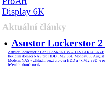
Aktuální články
Asustor Lockerstor 
Asustor Lockerstor 2 Gen2+ AS6702T v2 – TEST a RECENZE
flexibilní domácí NAS pro HDD i M.2 SSD
Monday, 03 August
Moderní NAS v základní verzi pro dva HDD a 4x M.2 SSD je pr
řešení do domácnosti.