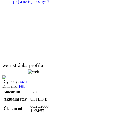
displej a nestojí nesmysl?
weir stránka profilu
Digibody:
25.34
Digirank:
108.
Shlédnutí
57363
Aktuální stav
OFFLINE
06/25/2008
Členem od
11:24:57