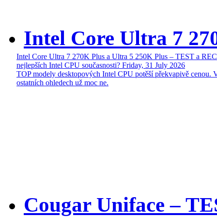
Intel Core Ultra 7 27
Intel Core Ultra 7 270K Plus a Ultra 5 250K Plus – TEST a R
nejlepších Intel CPU současnosti?
Friday, 31 July 2026
TOP modely desktopových Intel CPU potěší překvapivě cenou. 
ostatních ohledech už moc ne.
Cougar Uniface – T