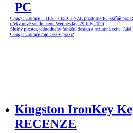
PC
Cougar Uniface – TEST a RECENZE prostorné PC skříně bez 
překvapivě solidní cenu
Wednesday, 29 July 2026
Slušný prostor, jednoduchý funkční design a rozumná cena. Jaká 
Cougar Uniface mid case v praxi?
Kingston IronKey Ke
RECENZE