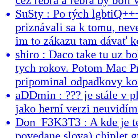
SuSty : Po tých lgbtiQ++
priznávali sa k tomu, nev
im to zákazu tam dávať ko
shiro : Daco take tu uz b
tych rokov. Potom Mac Pr
pripominal odpadkovy kos
aDDmin : ??? je stále v pl
jako herní verzi neuvidíme
Don_F3K3T3 : A kde je te
povedane slova) chiplet g