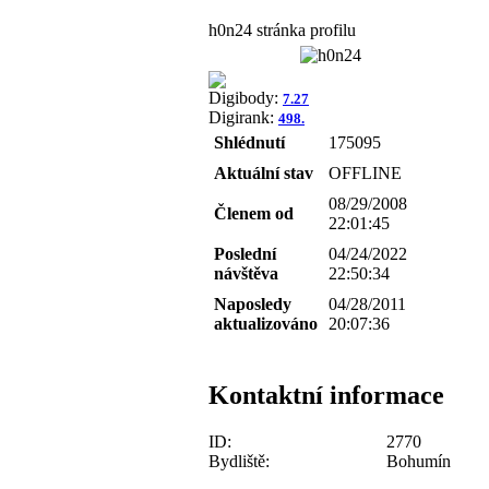
h0n24 stránka profilu
Digibody:
7.27
Digirank:
498.
Shlédnutí
175095
Aktuální stav
OFFLINE
08/29/2008
Členem od
22:01:45
Poslední
04/24/2022
návštěva
22:50:34
Naposledy
04/28/2011
aktualizováno
20:07:36
Kontaktní informace
ID:
2770
Bydliště:
Bohumín