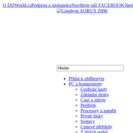
O DDWorld.cz
Podpora a spolupráce
Navštivte náš FACEBOOK
Sle
Přidat k oblíbeným
PC a komponenty
Grafické karty
Základní desky
Case a zdroje
Periferie
Procesory a paměti
Pevné disky
Sestavy
Cenové přehledy
Z jiných webů