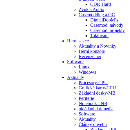
CDR-Hard
Zvuk a Audio
Casemodding a OC
DigitalDooM´s
Casemod. návody
Casemod. projekty
Taktování
Herní sekce
Aktuality a Novinky
Herní konzole
Recenze her
Software
Linux
Windows
Aktuality
Procesory-CPU
Grafické karty-GPU
Základní desky-MB
Periferie
Notebook - NB
ukládání dat-média
Software
Aktuality
Články o webu
Reklama a PR