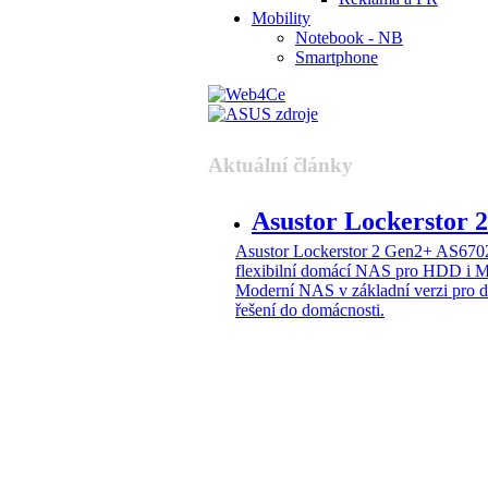
Mobility
Notebook - NB
Smartphone
Aktuální články
Asustor Lockerstor
Asustor Lockerstor 2 Gen2+ AS6
flexibilní domácí NAS pro HDD i 
Moderní NAS v základní verzi pro 
řešení do domácnosti.