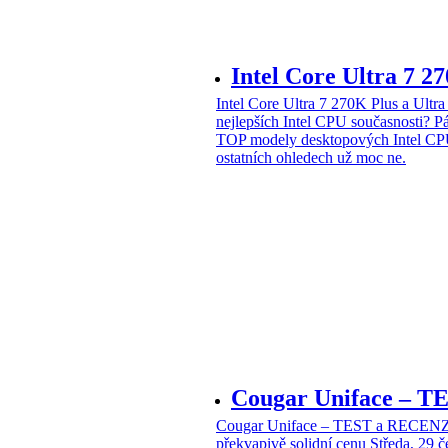
Intel Core Ultra 7 2
Intel Core Ultra 7 270K Plus a Ul
nejlepších Intel CPU současnosti?
Pá
TOP modely desktopových Intel CPU
ostatních ohledech už moc ne.
Cougar Uniface – T
Cougar Uniface – TEST a RECENZE
překvapivě solidní cenu
Středa, 29 