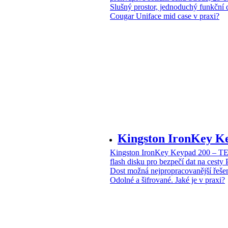
Slušný prostor, jednoduchý funkční 
Cougar Uniface mid case v praxi?
Kingston IronKey 
Kingston IronKey Keypad 200 – 
flash disku pro bezpečí dat na cesty
Dost možná nejpropracovanější řeše
Odolné a šifrované. Jaké je v praxi?