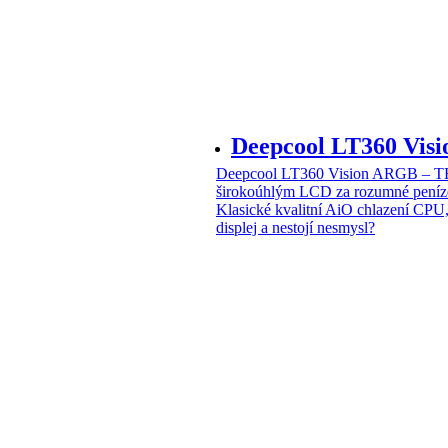
Deepcool LT360 Vi
Deepcool LT360 Vision ARGB – T
širokoúhlým LCD za rozumné peníz
Klasické kvalitní AiO chlazení CPU
displej a nestojí nesmysl?