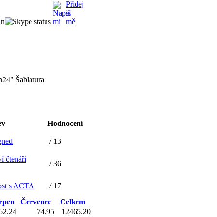
in
n24" Šablatura
ev
Hodnocení
gned
/ 13
í čtenáři
/ 36
ost s ACTA
/ 17
rpen
Červenec
Celkem
62.24
74.95
12465.20