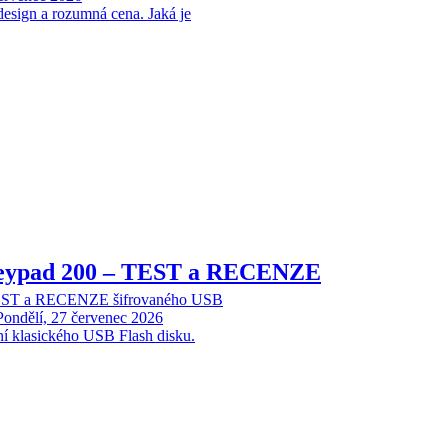
design a rozumná cena. Jaká je
Keypad 200 – TEST a RECENZE
TEST a RECENZE šifrovaného USB
Pondělí, 27 červenec 2026
ní klasického USB Flash disku.