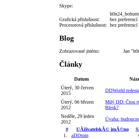
Skype:
h0n24_bohum
Grafická přislušnost:
bez preferencí
Procesorová příslušnost:
bez preferencí
Blog
Zobrazované jméno:
Jan "h0
Články
Datum
Náz
Úterý, 30 červen
DDWorld redesi
2015
Úterý, 06 březen
Milý DD: Čtou tv
2012
Blesk?
Neděle, 29 leden
Úvaha: budoucn
2012
#
UÂživatelskĂ© jmĂ©no
S
1.
aDDmin