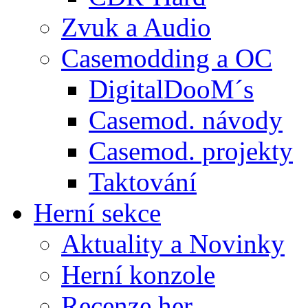
Zvuk a Audio
Casemodding a OC
DigitalDooM´s
Casemod. návody
Casemod. projekty
Taktování
Herní sekce
Aktuality a Novinky
Herní konzole
Recenze her