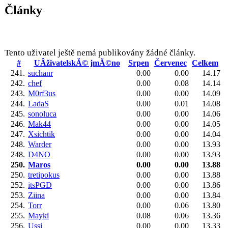
Články
Tento uživatel ještě nemá publikovány žádné články.
#
UÂživatelskĂ© jmĂ©no
Srpen
Červenec
Celkem
241.
suchanr
0.00
0.00
14.17
242.
chef
0.00
0.08
14.14
243.
M0rf3us
0.00
0.00
14.09
244.
LadaS
0.00
0.01
14.08
245.
sonoluca
0.00
0.00
14.06
246.
Mak44
0.00
0.00
14.05
247.
Xsichtik
0.00
0.00
14.04
248.
Warder
0.00
0.00
13.93
248.
D4NO
0.00
0.00
13.93
250.
Maros
0.00
0.00
13.88
250.
tretipokus
0.00
0.00
13.88
252.
itsPGD
0.00
0.00
13.86
253.
Ziina
0.00
0.00
13.84
254.
Torr
0.00
0.06
13.80
255.
Mayki
0.08
0.06
13.36
256.
Ussi
0.00
0.00
13.33