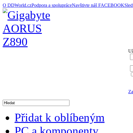
O DDWorld.cz
Podpora a spolupráce
Navštivte náš FACEBOOK
Sle
Už
Za
Přidat k oblíbeným
PC a komponenty