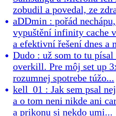
zobudil a povedal, ze zdra
aDDmin : pořád nechápu, 
vypuštění infinity cache v
a efektivní řešení dnes a n
Dudo : už som to tu písal 
overkill. Pre môj set up 
rozumnej spotrebe túžo...
kell_01 : Jak sem psal ne
a o tom neni nikde ani ca
a prikonu si nekdo umi...