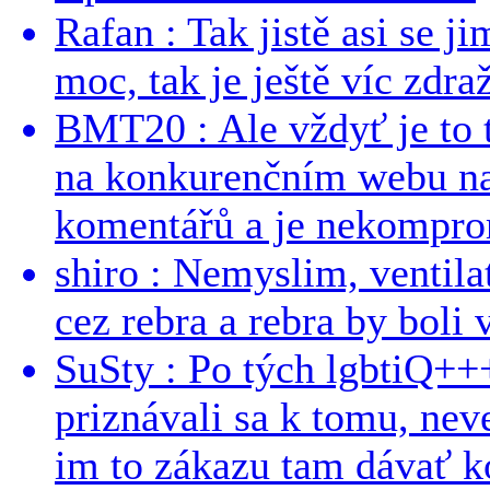
Rafan : Tak jistě asi se j
moc, tak je ještě víc zdraž
BMT20 : Ale vždyť je to 
na konkurenčním webu na 
komentářů a je nekomprom
shiro : Nemyslim, ventil
cez rebra a rebra by boli v
SuSty : Po tých lgbtiQ++
priznávali sa k tomu, nev
im to zákazu tam dávať ko