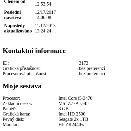
Členem od
12:53:54
Poslední
12/17/2017
návštěva
14:06:08
Naposledy
11/17/2013
aktualizováno
13:24:24
Kontaktní informace
ID:
3173
Grafická přislušnost:
bez preferencí
Procesorová příslušnost:
bez preferencí
Moje sestava
Procesor:
Intel Core i5-3470
Základní deska:
MSI Z77A-G45
Paměť:
8 GB
Grafická karta:
Intel HD 2500
Pevný disk:
Seagate 2x 1TB
Monitor:
HP ZR2440w