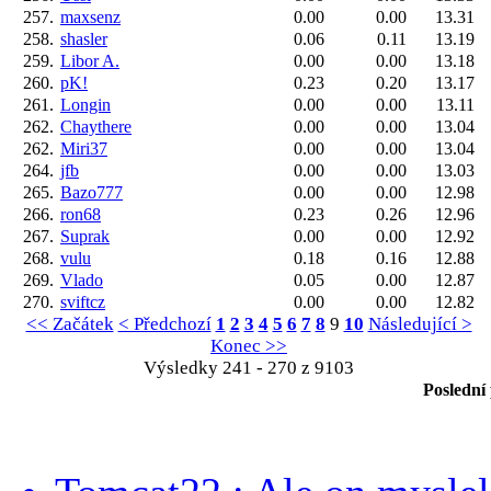
257.
maxsenz
0.00
0.00
13.31
258.
shasler
0.06
0.11
13.19
259.
Libor A.
0.00
0.00
13.18
260.
pK!
0.23
0.20
13.17
261.
Longin
0.00
0.00
13.11
262.
Chaythere
0.00
0.00
13.04
262.
Miri37
0.00
0.00
13.04
264.
jfb
0.00
0.00
13.03
265.
Bazo777
0.00
0.00
12.98
266.
ron68
0.23
0.26
12.96
267.
Suprak
0.00
0.00
12.92
268.
vulu
0.18
0.16
12.88
269.
Vlado
0.05
0.00
12.87
270.
sviftcz
0.00
0.00
12.82
<< Začátek
< Předchozí
1
2
3
4
5
6
7
8
9
10
Následující >
Konec >>
Výsledky 241 - 270 z 9103
Poslední