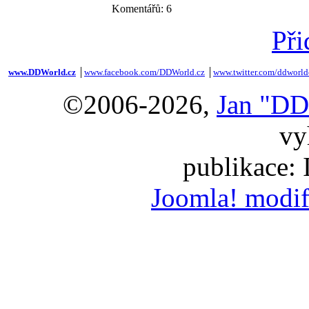
Komentářů: 6
Při
www.DDWorld.cz
│
www.facebook.com/DDWorld.cz
│
www.twitter.com/ddworld
©2006-2026,
Jan "DD
vy
publikace:
Joomla! modif