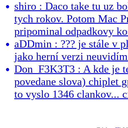
shiro : Daco take tu uz b
tych rokov. Potom Mac Pr
pripominal odpadkovy kos
aDDmin : ??? je stále v pl
jako herní verzi neuvidíme
Don_F3K3T3 : A kde je te
povedane slova) chiplet g
to vyslo 1346 clankov... ci