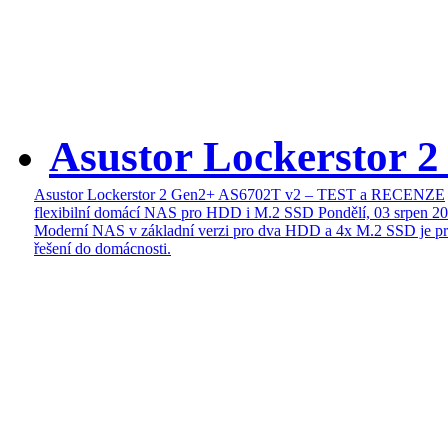
Asustor Lockerstor 
Asustor Lockerstor 2 Gen2+ AS6702T v2 – TEST a RECENZE
flexibilní domácí NAS pro HDD i M.2 SSD
Pondělí, 03 srpen 2
Moderní NAS v základní verzi pro dva HDD a 4x M.2 SSD je pr
řešení do domácnosti.