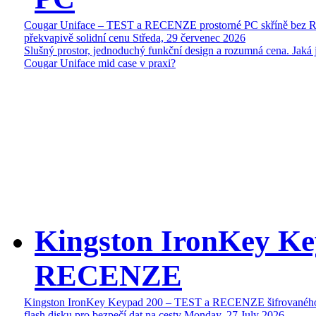
Cougar Uniface – TEST a RECENZE prostorné PC skříně bez 
překvapivě solidní cenu
Středa, 29 červenec 2026
Slušný prostor, jednoduchý funkční design a rozumná cena. Jaká 
Cougar Uniface mid case v praxi?
Kingston IronKey Ke
RECENZE
Kingston IronKey Keypad 200 – TEST a RECENZE šifrované
flash disku pro bezpečí dat na cesty
Monday, 27 July 2026