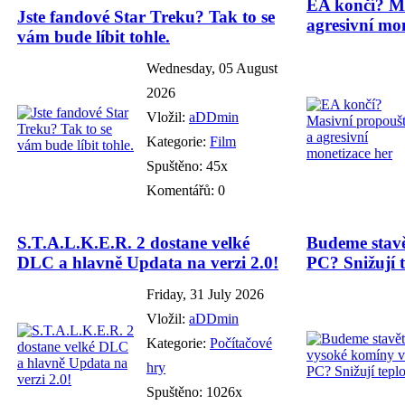
EA končí? Ma
Jste fandové Star Treku? Tak to se
agresivní mon
vám bude líbit tohle.
Wednesday, 05 August
2026
Vložil:
aDDmin
Kategorie:
Film
Spuštěno: 45x
Komentářů: 0
S.T.A.L.K.E.R. 2 dostane velké
Budeme stavě
DLC a hlavně Updata na verzi 2.0!
PC? Snižují t
Friday, 31 July 2026
Vložil:
aDDmin
Kategorie:
Počítačové
hry
Spuštěno: 1026x