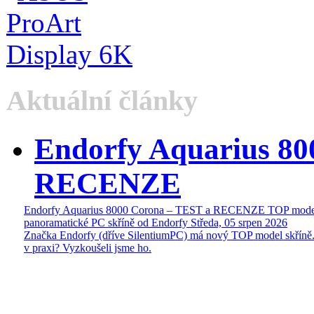
Aktuální články
Endorfy Aquarius 80
RECENZE
Endorfy Aquarius 8000 Corona – TEST a RECENZE TOP mode
panoramatické PC skříně od Endorfy
Středa, 05 srpen 2026
Značka Endorfy (dříve SilentiumPC) má nový TOP model skříně.
v praxi? Vyzkoušeli jsme ho.