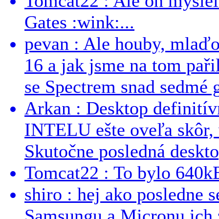
Tomcat22 : Ale on myslel 
Gates :wink:...
pevan : Ale houby, mlaď
16 a jak jsme na tom pařil
se Spectrem snad sedmé g
Arkan : Desktop definit
INTELU ešte oveľa skôr,
Skutočne posledná desktop
Tomcat22 : To bylo 640kB
shiro : hej ako posledne 
Samsungu a Micronu ich 