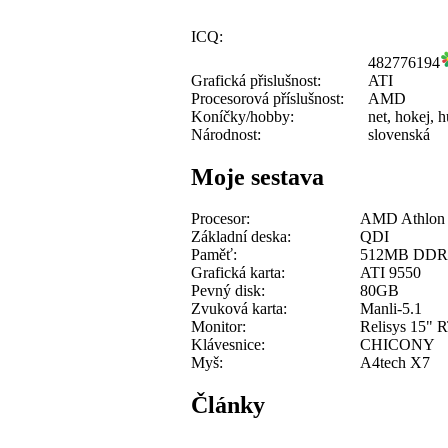
ICQ:
482776194
Grafická přislušnost:
ATI
Procesorová příslušnost:
AMD
Koníčky/hobby:
net, hokej, 
Národnost:
slovenská
Moje sestava
Procesor:
AMD Athlon 
Základní deska:
QDI
Paměť:
512MB DDR
Grafická karta:
ATI 9550
Pevný disk:
80GB
Zvuková karta:
Manli-5.1
Monitor:
Relisys 15" 
Klávesnice:
CHICONY
Myš:
A4tech X7
Články