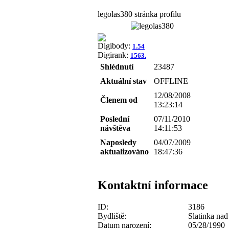
legolas380 stránka profilu
Digibody:
1.54
Digirank:
1563.
Shlédnutí
23487
Aktuální stav
OFFLINE
12/08/2008
Členem od
13:23:14
Poslední
07/11/2010
návštěva
14:11:53
Naposledy
04/07/2009
aktualizováno
18:47:36
Kontaktní informace
ID:
3186
Bydliště:
Slatinka na
Datum narození:
05/28/1990