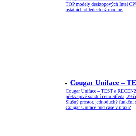
TOP modely desktopových Intel CPU
ostatních ohledech už moc ne.
Cougar Uniface – T
Cougar Uniface – TEST a RECENZE
překvapivě solidní cenu
Středa, 29 
Slušný prostor, jednoduchý funkční 
Cougar Uniface mid case v praxi?