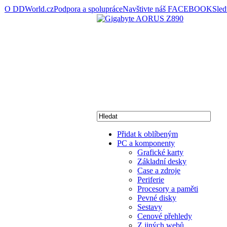
O DDWorld.cz
Podpora a spolupráce
Navštivte náš FACEBOOK
Sle
Přidat k oblíbeným
PC a komponenty
Grafické karty
Základní desky
Case a zdroje
Periferie
Procesory a paměti
Pevné disky
Sestavy
Cenové přehledy
Z jiných webů