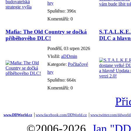
hry
Spuštěno: 396x
Komentářů: 0
Mafia: The Old Country se dočká
S.T.A.L.K.E.
příběhového DLC!
DLC a hlavně
Pondělí, 03 srpen 2026
Vložil:
aDDmin
Kategorie:
Počítačové
hry
Spuštěno: 664x
Komentářů: 0
Při
www.DDWorld.cz
│
www.facebook.com/DDWorld.cz
│
www.twitter.com/ddworld
©2006-2026,
Jan "DD