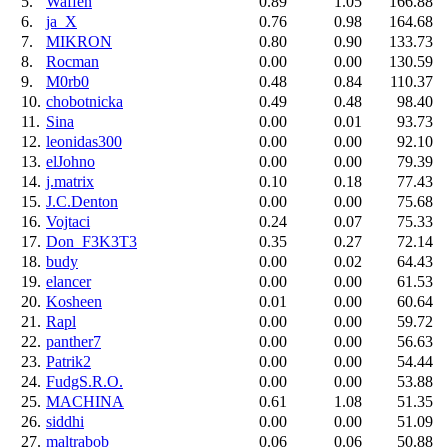
5.
Waffen
0.89
1.05
166.88
6.
ja_X
0.76
0.98
164.68
7.
MIKRON
0.80
0.90
133.73
8.
Rocman
0.00
0.00
130.59
9.
M0rb0
0.48
0.84
110.37
10.
chobotnicka
0.49
0.48
98.40
11.
Sina
0.00
0.01
93.73
12.
leonidas300
0.00
0.00
92.10
13.
elJohno
0.00
0.00
79.39
14.
j.matrix
0.10
0.18
77.43
15.
J.C.Denton
0.00
0.00
75.68
16.
Vojtaci
0.24
0.07
75.33
17.
Don_F3K3T3
0.35
0.27
72.14
18.
budy
0.00
0.02
64.43
19.
elancer
0.00
0.00
61.53
20.
Kosheen
0.01
0.00
60.64
21.
Rapl
0.00
0.00
59.72
22.
panther7
0.00
0.00
56.63
23.
Patrik2
0.00
0.00
54.44
24.
FudgS.R.O.
0.00
0.00
53.88
25.
MACHINA
0.61
1.08
51.35
26.
siddhi
0.00
0.00
51.09
27.
maltrabob
0.06
0.06
50.88