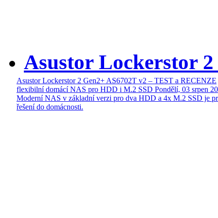
Asustor Lockerstor 
Asustor Lockerstor 2 Gen2+ AS6702T v2 – TEST a RECENZE
flexibilní domácí NAS pro HDD i M.2 SSD
Pondělí, 03 srpen 2
Moderní NAS v základní verzi pro dva HDD a 4x M.2 SSD je pr
řešení do domácnosti.