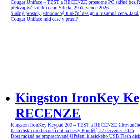
Cougar Uniface – TEST a RECENZE prostorné PC skříně bez 
překvapivě solidní cenu
Středa, 29 červenec 2026
Slušný prostor, jednoduchý funkční design a rozumná cena. Jaká 
Cougar Uniface mid case v praxi?
Kingston IronKey Ke
RECENZE
Kingston IronKey Keypad 200 – TEST a RECENZE šifrované
flash disku pro bezpečí dat na cesty
Pondělí, 27 červenec 2026
Dost možná nejpropracovanější řešení klasického USB Flash disk