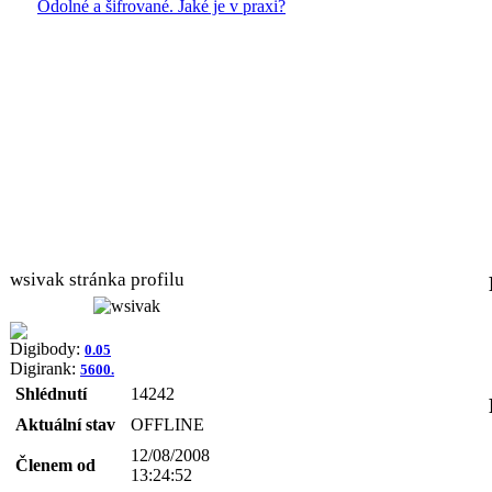
Odolné a šifrované. Jaké je v praxi?
wsivak stránka profilu
Digibody:
0.05
Digirank:
5600.
Shlédnutí
14242
Aktuální stav
OFFLINE
12/08/2008
Členem od
13:24:52