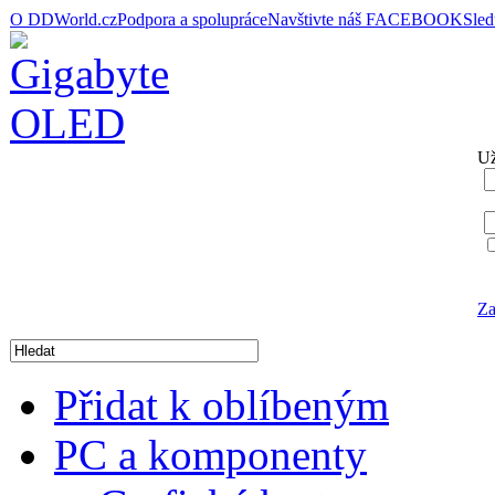
O DDWorld.cz
Podpora a spolupráce
Navštivte náš FACEBOOK
Sle
Už
Za
Přidat k oblíbeným
PC a komponenty