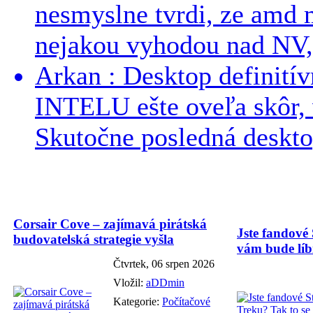
nesmyslne tvrdi, ze amd m
nejakou vyhodou nad NV, 
Arkan : Desktop definit
INTELU ešte oveľa skôr,
Skutočne posledná desktop
Corsair Cove – zajímavá pirátská
Jste fandové 
budovatelská strategie vyšla
vám bude líbi
Čtvrtek, 06 srpen 2026
Vložil:
aDDmin
Kategorie:
Počítačové