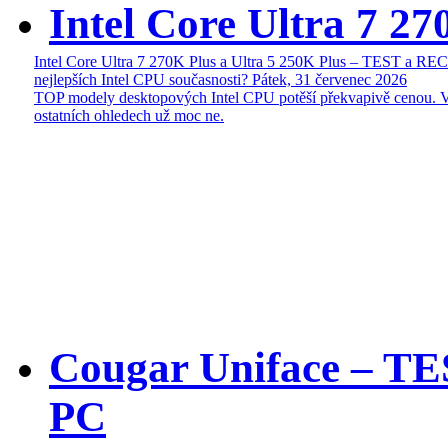
Intel Core Ultra 7 27
Intel Core Ultra 7 270K Plus a Ultra 5 250K Plus – TEST a R
nejlepších Intel CPU současnosti?
Pátek, 31 červenec 2026
TOP modely desktopových Intel CPU potěší překvapivě cenou. 
ostatních ohledech už moc ne.
Cougar Uniface – T
PC