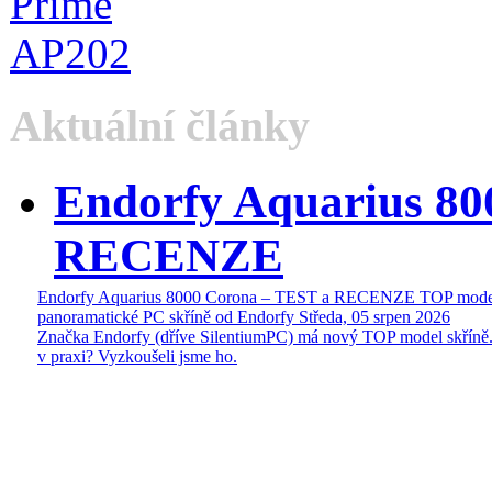
Aktuální články
Endorfy Aquarius 80
RECENZE
Endorfy Aquarius 8000 Corona – TEST a RECENZE TOP mode
panoramatické PC skříně od Endorfy
Středa, 05 srpen 2026
Značka Endorfy (dříve SilentiumPC) má nový TOP model skříně.
v praxi? Vyzkoušeli jsme ho.