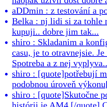
aDDmin : z testování a pou
Belka : nj lidi si za tohl
kupuji.. dobre jim tak...
shiro : Skladanim a konfi
casu, je to otravnejsie. Je
Spotreba a z nej vyplyva..
shiro : [quote]potřebují 
podobnou úroveň výkonu[/
shiro : [quote]Skutočne 
histórii je AM4.[/quote]