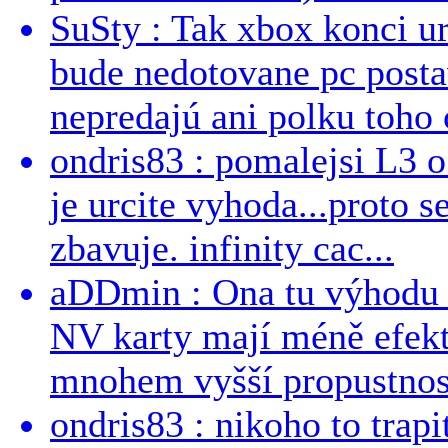
SuSty : Tak xbox konci ur
bude nedotovane pc post
nepredajú ani polku toho c
ondris83 : pomalejsi L3 o
je urcite vyhoda...proto 
zbavuje. infinity cac...
aDDmin : Ona tu výhodu a
NV karty mají méně efekt
mnohem vyšší propustnost
ondris83 : nikoho to trapi