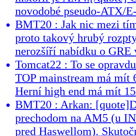
novodobé pseudo-ATX/E-
BMT20 : Jak nic mezi tí
proto takový hrubý rozpt
nerozšíří nabídku o GRE v
Tomcat22 : To se opravdu
TOP mainstream má mít 
Herní high end má mít 15
BMT20 : Arkan: [quote]De
prechodom na AM5 (u INT
pred Haswellom). Skutočn