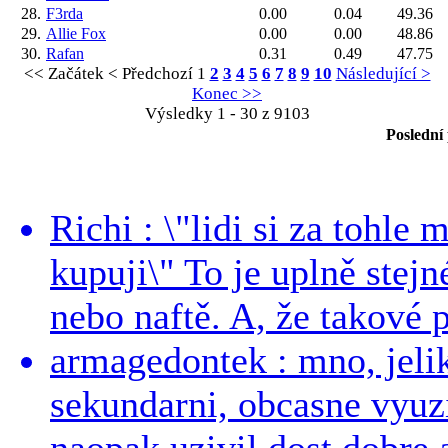
28.
F3rda
0.00
0.04
49.36
29.
Allie Fox
0.00
0.00
48.86
30.
Rafan
0.31
0.49
47.75
<< Začátek
< Předchozí
1
2
3
4
5
6
7
8
9
10
Následující >
Konec >>
Výsledky 1 - 30 z 9103
Poslední
Richi : \"lidi si za tohle
kupuji\" To je uplně stejn
nebo naftě. A, že takové p
armagedontek : mno, jeli
sekundarni, obcasne vyuzi
naopak uzivil dost dobre a