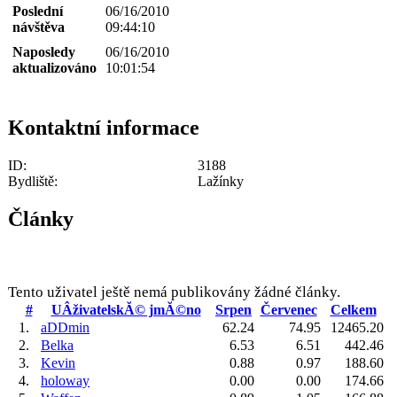
Poslední
06/16/2010
návštěva
09:44:10
Naposledy
06/16/2010
aktualizováno
10:01:54
Kontaktní informace
ID:
3188
Bydliště:
Lažínky
Články
Tento uživatel ještě nemá publikovány žádné články.
#
UÂživatelskĂ© jmĂ©no
Srpen
Červenec
Celkem
1.
aDDmin
62.24
74.95
12465.20
2.
Belka
6.53
6.51
442.46
3.
Kevin
0.88
0.97
188.60
4.
holoway
0.00
0.00
174.66