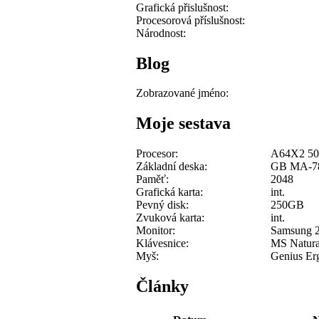
Grafická přislušnost:
Procesorová příslušnost:
Národnost:
Blog
Zobrazované jméno:
Moje sestava
Procesor:
A64X2 50
Základní deska:
GB MA-
Paměť:
2048
Grafická karta:
int.
Pevný disk:
250GB
Zvuková karta:
int.
Monitor:
Samsung 
Klávesnice:
MS Natura
Myš:
Genius Er
Články