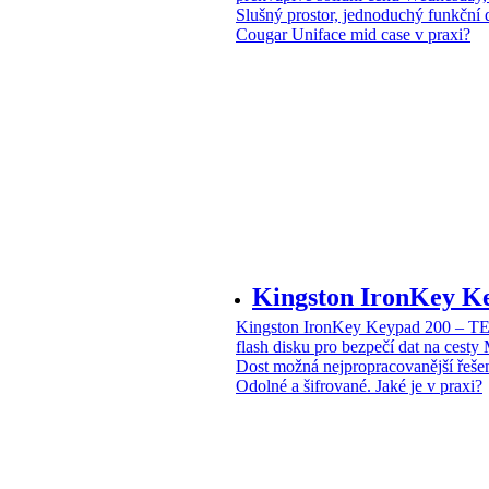
Slušný prostor, jednoduchý funkční 
Cougar Uniface mid case v praxi?
Kingston IronKey 
Kingston IronKey Keypad 200 – 
flash disku pro bezpečí dat na cesty
Dost možná nejpropracovanější řeše
Odolné a šifrované. Jaké je v praxi?