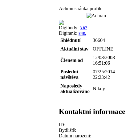
Achran stránka profilu
Digibody:
3.87
Digirank:
848.
Shlédnutí
36604
Aktuální stav
OFFLINE
12/08/2008
Členem od
16:51:06
Poslední
07/25/2014
návštěva
22:23:42
Naposledy
Nikdy
aktualizováno
Kontaktní informace
ID:
Bydliště:
Datum narození: