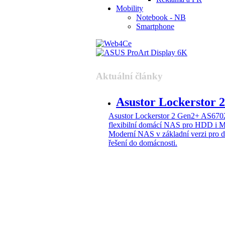
Mobility
Notebook - NB
Smartphone
Aktuální články
Asustor Lockerstor
Asustor Lockerstor 2 Gen2+ AS6
flexibilní domácí NAS pro HDD i 
Moderní NAS v základní verzi pro 
řešení do domácnosti.