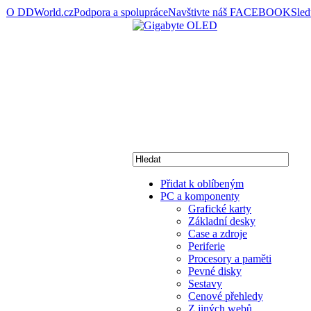
O DDWorld.cz
Podpora a spolupráce
Navštivte náš FACEBOOK
Sle
Přidat k oblíbeným
PC a komponenty
Grafické karty
Základní desky
Case a zdroje
Periferie
Procesory a paměti
Pevné disky
Sestavy
Cenové přehledy
Z jiných webů