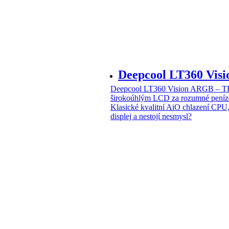
Deepcool LT360 Vi
Deepcool LT360 Vision ARGB – T
širokoúhlým LCD za rozumné peníz
Klasické kvalitní AiO chlazení CPU
displej a nestojí nesmysl?