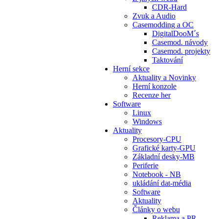
CDR-Hard
Zvuk a Audio
Casemodding a OC
DigitalDooM´s
Casemod. návody
Casemod. projekty
Taktování
Herní sekce
Aktuality a Novinky
Herní konzole
Recenze her
Software
Linux
Windows
Aktuality
Procesory-CPU
Grafické karty-GPU
Základní desky-MB
Periferie
Notebook - NB
ukládání dat-média
Software
Aktuality
Články o webu
Reklama a PR