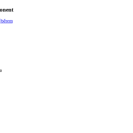
onent
výběrem
a