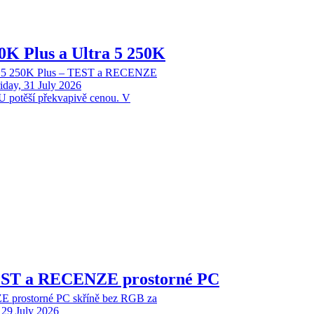
70K Plus a Ultra 5 250K
tra 5 250K Plus – TEST a RECENZE
iday, 31 July 2026
 potěší překvapivě cenou. V
EST a RECENZE prostorné PC
 prostorné PC skříně bez RGB za
29 July 2026