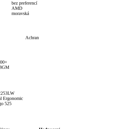
bez preferencí
AMD
moravská
Achran
00+
78GM
2253LW
l Ergonomic
go 525