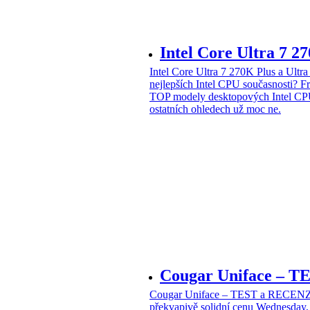
Intel Core Ultra 7 2
Intel Core Ultra 7 270K Plus a Ul
nejlepších Intel CPU současnosti?
Fr
TOP modely desktopových Intel CPU
ostatních ohledech už moc ne.
Cougar Uniface – T
Cougar Uniface – TEST a RECENZE
překvapivě solidní cenu
Wednesday, 