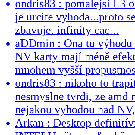
ondris83 : pomalejsi L3 o
je urcite vyhoda...proto 
zbavuje. infinity cac...
aDDmin : Ona tu výhodu a
NV karty mají méně efekt
mnohem vyšší propustnost
ondris83 : nikoho to trapi
nesmyslne tvrdi, ze amd m
nejakou vyhodou nad NV, 
Arkan : Desktop definit