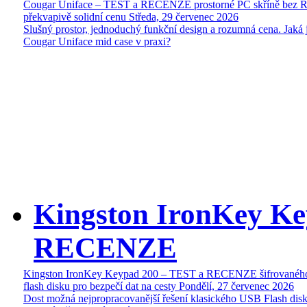
Cougar Uniface – TEST a RECENZE prostorné PC skříně bez 
překvapivě solidní cenu
Středa, 29 červenec 2026
Slušný prostor, jednoduchý funkční design a rozumná cena. Jaká 
Cougar Uniface mid case v praxi?
Kingston IronKey Ke
RECENZE
Kingston IronKey Keypad 200 – TEST a RECENZE šifrované
flash disku pro bezpečí dat na cesty
Pondělí, 27 červenec 2026
Dost možná nejpropracovanější řešení klasického USB Flash disk