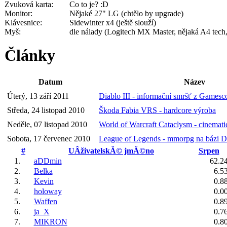
Zvuková karta:
Co to je? :D
Monitor:
Nějaké 27" LG (chtělo by upgrade)
Klávesnice:
Sidewinter x4 (ještě slouží)
Myš:
dle nálady (Logitech MX Master, nějaká A4 tech,
Články
Datum
Název
Úterý, 13 září 2011
Diablo III - informační smršť z Games
Středa, 24 listopad 2010
Škoda Fabia VRS - hardcore výroba
Neděle, 07 listopad 2010
World of Warcraft Cataclysm - cinematic
Sobota, 17 červenec 2010
League of Legends - mmorpg na bázi Do
#
UÂživatelskĂ© jmĂ©no
Srpen
1.
aDDmin
62.2
2.
Belka
6.5
3.
Kevin
0.8
4.
holoway
0.0
5.
Waffen
0.8
6.
ja_X
0.7
7.
MIKRON
0.8