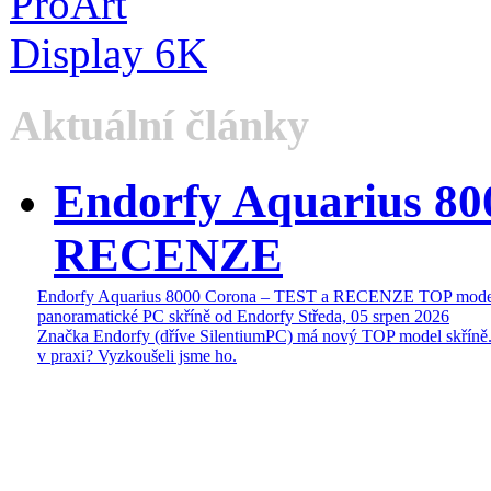
Aktuální články
Endorfy Aquarius 80
RECENZE
Endorfy Aquarius 8000 Corona – TEST a RECENZE TOP mode
panoramatické PC skříně od Endorfy
Středa, 05 srpen 2026
Značka Endorfy (dříve SilentiumPC) má nový TOP model skříně.
v praxi? Vyzkoušeli jsme ho.