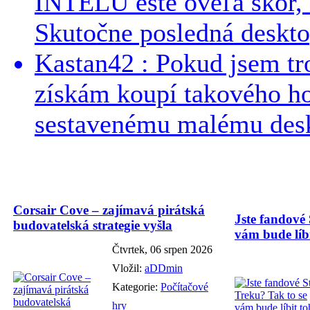
INTELU ešte oveľa skôr,
Skutočne posledná desktop
Kastan42 : Pokud jsem tro
získám koupí takového h
sestavenému malému deskt
Corsair Cove – zajímavá pirátská
Jste fandové 
budovatelská strategie vyšla
vám bude líbi
Čtvrtek, 06 srpen 2026
Vložil:
aDDmin
Kategorie:
Počítačové
hry