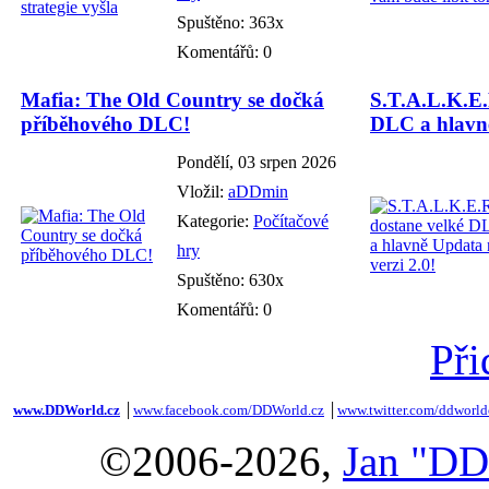
Spuštěno: 363x
Komentářů: 0
Mafia: The Old Country se dočká
S.T.A.L.K.E.
příběhového DLC!
DLC a hlavně
Pondělí, 03 srpen 2026
Vložil:
aDDmin
Kategorie:
Počítačové
hry
Spuštěno: 630x
Komentářů: 0
Při
www.DDWorld.cz
│
www.facebook.com/DDWorld.cz
│
www.twitter.com/ddworld
©2006-2026,
Jan "DD