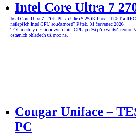
Intel Core Ultra 7 27
Intel Core Ultra 7 270K Plus a Ultra 5 250K Plus – TEST a R
nejlepších Intel CPU současnosti?
Pátek, 31 červenec 2026
TOP modely desktopových Intel CPU potěší překvapivě cenou. 
ostatních ohledech už moc ne.
Cougar Uniface – T
PC