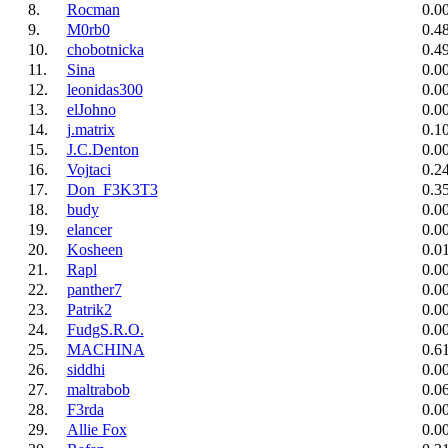
8.
Rocman
0.0
9.
M0rb0
0.4
10.
chobotnicka
0.4
11.
Sina
0.0
12.
leonidas300
0.0
13.
elJohno
0.0
14.
j.matrix
0.1
15.
J.C.Denton
0.0
16.
Vojtaci
0.2
17.
Don_F3K3T3
0.3
18.
budy
0.0
19.
elancer
0.0
20.
Kosheen
0.0
21.
Rapl
0.0
22.
panther7
0.0
23.
Patrik2
0.0
24.
FudgS.R.O.
0.0
25.
MACHINA
0.6
26.
siddhi
0.0
27.
maltrabob
0.0
28.
F3rda
0.0
29.
Allie Fox
0.0