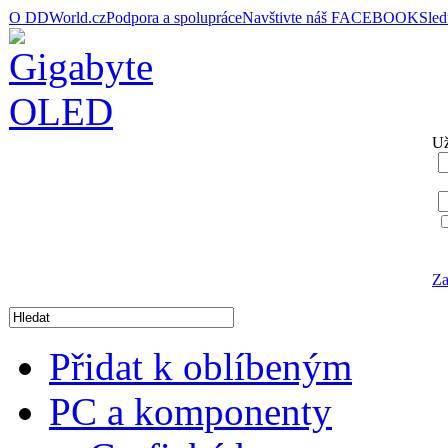
O DDWorld.cz
Podpora a spolupráce
Navštivte náš FACEBOOK
Sle
Už
Za
Přidat k oblíbeným
PC a komponenty