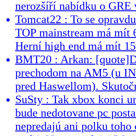
nerozšíří nabídku o GRE v
Tomcat22 : To se opravdu
TOP mainstream má mít 
Herní high end má mít 15
BMT20 : Arkan: [quote]De
prechodom na AM5 (u INT
pred Haswellom). Skutočn
SuSty : Tak xbox konci ur
bude nedotovane pc post
nepredajú ani polku toho c