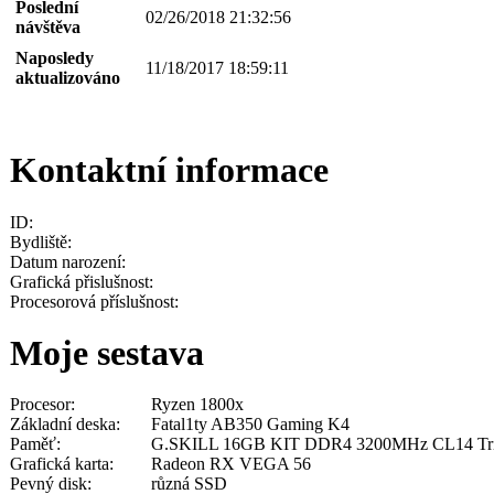
Poslední
02/26/2018 21:32:56
návštěva
Naposledy
11/18/2017 18:59:11
aktualizováno
Kontaktní informace
ID:
Bydliště:
Datum narození:
Grafická přislušnost:
Procesorová příslušnost:
Moje sestava
Procesor:
Ryzen 1800x
Základní deska:
Fatal1ty AB350 Gaming K4
Paměť:
G.SKILL 16GB KIT DDR4 3200MHz CL14 Tri
Grafická karta:
Radeon RX VEGA 56
Pevný disk:
různá SSD