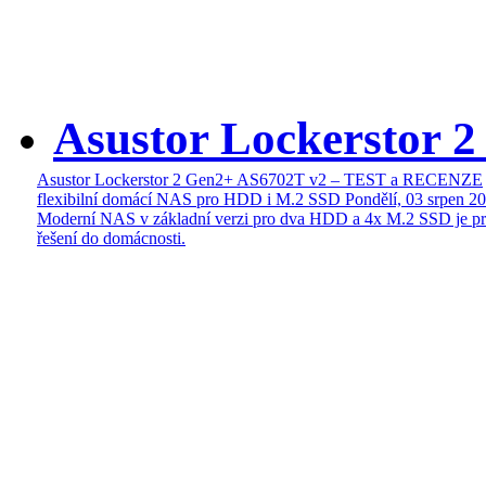
Asustor Lockerstor 
Asustor Lockerstor 2 Gen2+ AS6702T v2 – TEST a RECENZE
flexibilní domácí NAS pro HDD i M.2 SSD
Pondělí, 03 srpen 2
Moderní NAS v základní verzi pro dva HDD a 4x M.2 SSD je pr
řešení do domácnosti.