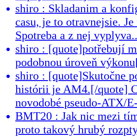
shiro : Skladanim a konfi
casu, je to otravnejsie. Je
Spotreba a z nej vyplyva..
shiro : [quote]potřebují 
podobnou úroveň výkonu[/
shiro : [quote]Skutočne 
histórii je AM4.[/quote]
novodobé pseudo-ATX/E-
BMT20 : Jak nic mezi tí
proto takový hrubý rozpt