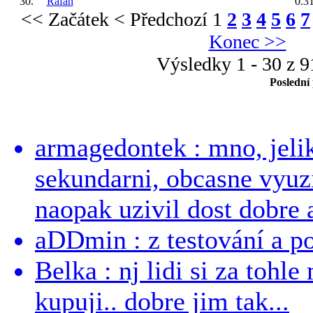
30.
Rafan
0.3
<< Začátek
< Předchozí
1
2
3
4
5
6
7
Konec >>
Výsledky 1 - 30 z 
Poslední
armagedontek : mno, jeli
sekundarni, obcasne vyuzi
naopak uzivil dost dobre a
aDDmin : z testování a pou
Belka : nj lidi si za tohl
kupuji.. dobre jim tak...